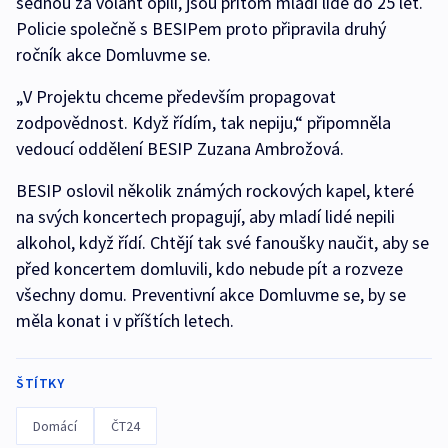
sednou za volant opilí, jsou přitom mladí lidé do 25 let.
Policie společně s BESIPem proto připravila druhý
ročník akce Domluvme se.
„V Projektu chceme především propagovat
zodpovědnost. Když řídím, tak nepiju,“ připomněla
vedoucí oddělení BESIP Zuzana Ambrožová.
BESIP oslovil několik známých rockových kapel, které
na svých koncertech propagují, aby mladí lidé nepili
alkohol, když řídí. Chtějí tak své fanoušky naučit, aby se
před koncertem domluvili, kdo nebude pít a rozveze
všechny domu. Preventivní akce Domluvme se, by se
měla konat i v příštích letech.
ŠTÍTKY
Domácí
ČT24