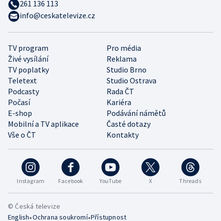
261 136 113
info@ceskatelevize.cz
TV program
Pro média
Živé vysílání
Reklama
TV poplatky
Studio Brno
Teletext
Studio Ostrava
Podcasty
Rada ČT
Počasí
Kariéra
E-shop
Podávání námětů
Mobilní a TV aplikace
Časté dotazy
Vše o ČT
Kontakty
Instagram
Facebook
YouTube
X
Threads
© Česká televize
•
•
English
Ochrana soukromí
Přístupnost