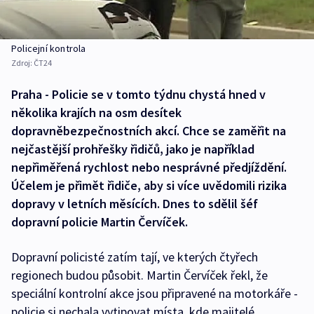
Policejní kontrola
Zdroj:
ČT24
Praha - Policie se v tomto týdnu chystá hned v
několika krajích na osm desítek
dopravněbezpečnostních akcí. Chce se zaměřit na
nejčastější prohřešky řidičů, jako je například
nepřiměřená rychlost nebo nesprávné předjíždění.
Účelem je přimět řidiče, aby si více uvědomili rizika
dopravy v letních měsících. Dnes to sdělil šéf
dopravní policie Martin Červíček.
Dopravní policisté zatím tají, ve kterých čtyřech
regionech budou působit. Martin Červíček řekl, že
speciální kontrolní akce jsou připravené na motorkáře -
policie si nechala vytipovat místa, kde majitelé