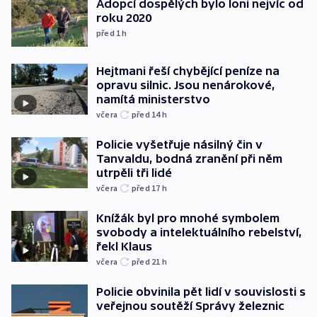
Adopcí dospělých bylo loni nejvíc od
roku 2020
před 1
h
Hejtmani řeší chybějící peníze na
opravu silnic. Jsou nenárokové,
namítá ministerstvo
včera
před 14
h
Policie vyšetřuje násilný čin v
Tanvaldu, bodná zranění při něm
utrpěli tři lidé
včera
před 17
h
Knížák byl pro mnohé symbolem
svobody a intelektuálního rebelství,
řekl Klaus
včera
před 21
h
Policie obvinila pět lidí v souvislosti s
veřejnou soutěží Správy železnic