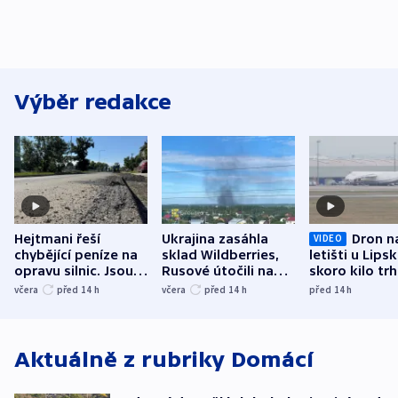
Výběr redakce
Hejtmani řeší
Ukrajina zasáhla
Dron n
VIDEO
chybějící peníze na
sklad Wildberries,
letišti u Lips
opravu silnic. Jsou
Rusové útočili na
skoro kilo trh
nenárokové, namítá
trh, hasiče či
indicie ukazuj
včera
před 14
h
včera
před 14
h
před 14
h
ministerstvo
stadion
Rusko
Aktuálně z rubriky
Domácí