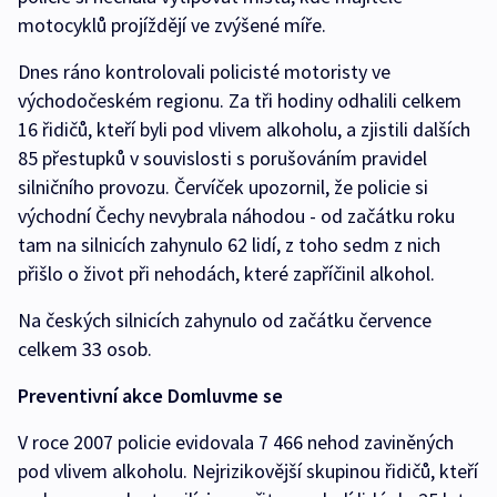
motocyklů projíždějí ve zvýšené míře.
Dnes ráno kontrolovali policisté motoristy ve
východočeském regionu. Za tři hodiny odhalili celkem
16 řidičů, kteří byli pod vlivem alkoholu, a zjistili dalších
85 přestupků v souvislosti s porušováním pravidel
silničního provozu. Červíček upozornil, že policie si
východní Čechy nevybrala náhodou - od začátku roku
tam na silnicích zahynulo 62 lidí, z toho sedm z nich
přišlo o život při nehodách, které zapříčinil alkohol.
Na českých silnicích zahynulo od začátku července
celkem 33 osob.
Preventivní akce Domluvme se
V roce 2007 policie evidovala 7 466 nehod zaviněných
pod vlivem alkoholu. Nejrizikovější skupinou řidičů, kteří