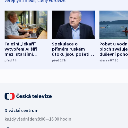
veřejnými médii, členy Eurovize.
Falešní „lékaři“
Spekulace o
Pobyt u vodn
vytvoření AI šíří
přímém ruském
ploch zvyšuje
mezi staršími
útoku jsou pošetilé,
duševní poho
Poláky nebezpečné
míní estonský
ukázala
před 4
h
před 17
h
včera v 07:30
zdravotní rady
bezpečnostní
mezinárodní 
expert
Divácké centrum
každý všední den:
8:00—16:00 hodin