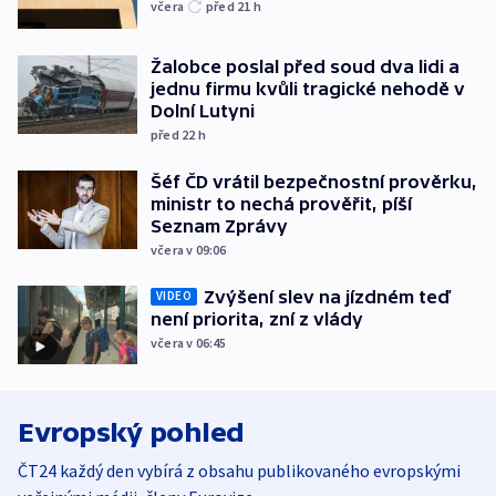
včera
před 21
h
Žalobce poslal před soud dva lidi a
jednu firmu kvůli tragické nehodě v
Dolní Lutyni
před 22
h
Šéf ČD vrátil bezpečnostní prověrku,
ministr to nechá prověřit, píší
Seznam Zprávy
včera v 09:06
Zvýšení slev na jízdném teď
VIDEO
není priorita, zní z vlády
včera v 06:45
Evropský pohled
ČT24 každý den vybírá z obsahu publikovaného evropskými