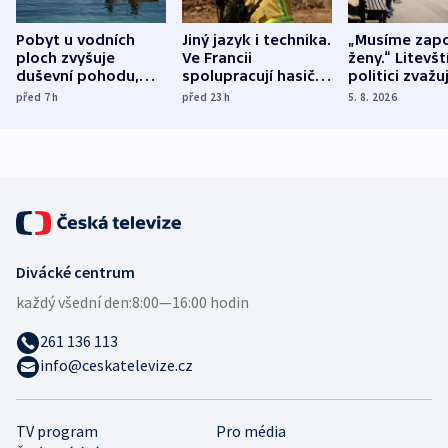
Pobyt u vodních
Jiný jazyk i technika.
„Musíme zapo
ploch zvyšuje
Ve Francii
ženy.“ Litevšt
duševní pohodu,
spolupracují hasiči z
politici zvažuj
ukázala
různých zemí
dohodu o
před 7
h
před 23
h
5. 8. 2026
mezinárodní studie
demografii
Divácké centrum
každý všední den:
8:00—16:00 hodin
261 136 113
info@ceskatelevize.cz
TV program
Pro média