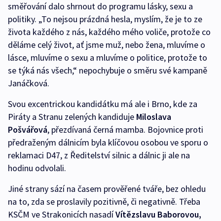
směřování dalo shrnout do programu lásky, sexu a
politiky. „To nejsou prázdná hesla, myslím, že je to ze
života každého z nás, každého mého voliče, protože co
děláme celý život, ať jsme muž, nebo žena, mluvíme o
lásce, mluvíme o sexu a mluvíme o politice, protože to
se týká nás všech,“ nepochybuje o směru své kampaně
Janáčková.
Svou excentrickou kandidátku má ale i Brno, kde za
Piráty a Stranu zelených kandiduje
Miloslava
Pošvářová
, přezdívaná černá mamba. Bojovnice proti
předraženým dálnicím byla klíčovou osobou ve sporu o
reklamaci D47, z Ředitelství silnic a dálnic ji ale na
hodinu odvolali.
Jiné strany sází na časem prověřené tváře, bez ohledu
na to, zda se proslavily pozitivně, či negativně. Třeba
KSČM ve Strakonicích nasadí
Vítězslavu Baborovou,