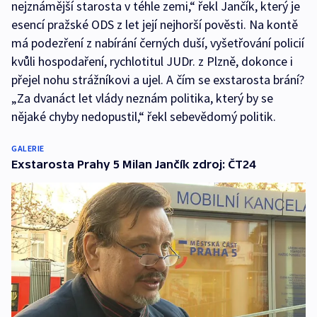
nejznámější starosta v téhle zemi,“ řekl Jančík, který je
esencí pražské ODS z let její nejhorší pověsti. Na kontě
má podezření z nabírání černých duší, vyšetřování policií
kvůli hospodaření, rychlotitul JUDr. z Plzně, dokonce i
přejel nohu strážníkovi a ujel. A čím se exstarosta brání?
„Za dvanáct let vlády neznám politika, který by se
nějaké chyby nedopustil,“ řekl sebevědomý politik.
GALERIE
Exstarosta Prahy 5 Milan Jančík zdroj: ČT24