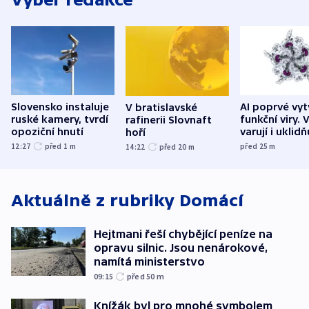
Slovensko instaluje
AI poprvé vyt
V bratislavské
ruské kamery, tvrdí
funkční viry. 
rafinerii Slovnaft
opoziční hnutí
varují i uklidň
hoří
12:27
před 1
m
před 25
m
14:22
před 20
m
Aktuálně z rubriky
Domácí
Hejtmani řeší chybějící peníze na
opravu silnic. Jsou nenárokové,
namítá ministerstvo
09:15
před 50
m
Knížák byl pro mnohé symbolem