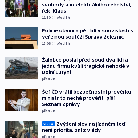
svobody a intelektuálního rebelství,
řekl Klaus
11:30
před 1
h
Policie obvinila pět lidí v souvislosti s
veřejnou soutěží Správy železnic
13:08
před 1
h
Žalobce poslal před soud dva lidi a
jednu firmu kvůli tragické nehodě v
Dolní Lutyni
před 2
h
Šéf ČD vrátil bezpečnostní prověrku,
ministr to nechá prověřit, píší
Seznam Zprávy
před 5
h
Zvýšení slev na jízdném teď
VIDEO
není priorita, zní z vlády
před 8
h