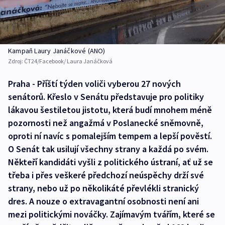
Kampaň Laury Janáčkové (ANO)
Zdroj:
ČT24/Facebook/ Laura Janáčková
Praha - Příští týden voliči vyberou 27 nových
senátorů. Křeslo v Senátu představuje pro politiky
lákavou šestiletou jistotu, která budí mnohem méně
pozornosti než angažmá v Poslanecké sněmovně,
oproti ní navíc s pomalejším tempem a lepší pověstí.
O Senát tak usilují všechny strany a každá po svém.
Někteří kandidáti vyšli z politického ústraní, ať už se
třeba i přes veškeré předchozí neúspěchy drží své
strany, nebo už po několikáté převlékli stranický
dres. A nouze o extravagantní osobnosti není ani
mezi politickými nováčky. Zajímavým tvářím, které se