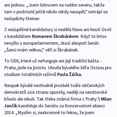
ani jednou. „Jsem lidovcem na rudém severu, takže
tam v podstatě ještě nikdo nikdy neuspěl,“ netrápí se
neúspěchy Steiner.
Z neúspěšné kandidatury si nedělá hlavu ani hnutí Úsvit
s kandidátem
Romanem Škrabánkem
. Když to letos
nevyšlo s europarlamentem, zkusí alespoň Senát.
„Šanci mám velkou,“ věří si Škrabánek.
To ODS, které už nefunguje ani její tradiční bašta -
Praha, jede na jistotu. Ulovila bývalého šéfa Ústavu pro
studium totalitních režimů
Pavla Žáčka.
Naopak bývalé nechvalně proslulé tváře občanských
demokratů sice stranu opustily, naději na senátorské
křeslo ale nikoli. Tak třeba známá firma z Prahy 5
Milan
Jančík
kandiduje do Senátu za Konzervativní alianci
2014. „Myslím si, neskromně to řeknu, že jsem