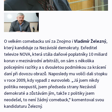
O velkém comebacku sní za Znojmo i
Vladimír Železný
,
který kandiduje za Nezávislé demokraty. Exředitel
televize NOVA, která stála daňové poplatníky 10 miliard
korun v mezinárodní arbitráži, on sám s několika
policejními razítky a s dvouletou podmínkou za krácení
daní při dovozu obrazů. Naposledy mu voliči dali stopku
v roce 2009, kdy vypadl z eurovoleb. „Já jsem nikdy
politiku neopustil, jsem předseda strany Nezávislí
demokraté a zůstávám jím, takže z politiky jsem
neodešel, to není žádný comeback,“ komentoval svou
kandidaturu Železný.