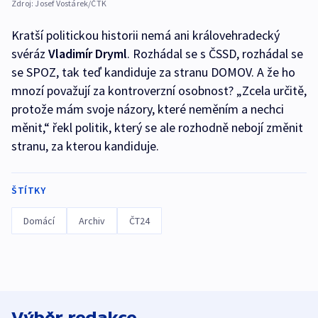
Zdroj:
Josef Vostárek/ČTK
Kratší politickou historii nemá ani královehradecký
svéráz
Vladimír Dryml
. Rozhádal se s ČSSD, rozhádal se
se SPOZ, tak teď kandiduje za stranu DOMOV. A že ho
mnozí považují za kontroverzní osobnost? „Zcela určitě,
protože mám svoje názory, které neměním a nechci
měnit,“ řekl politik, který se ale rozhodně nebojí změnit
stranu, za kterou kandiduje.
ŠTÍTKY
Domácí
Archiv
ČT24
Výběr redakce