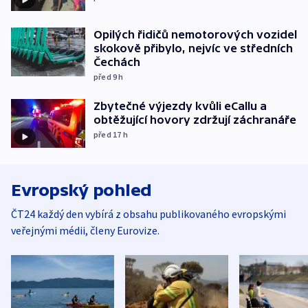
Opilých řidičů nemotorových vozidel
skokově přibylo, nejvíc ve středních
Čechách
před 9
h
Zbytečné výjezdy kvůli eCallu a
obtěžující hovory zdržují záchranáře
před 17
h
Evropský pohled
ČT24 každý den vybírá z obsahu publikovaného evropskými
veřejnými médii, členy Eurovize.