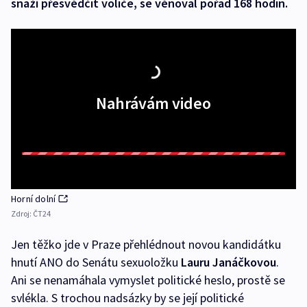
snaží přesvědčit voliče, se věnoval pořad 168 hodin.
Nahrávám video
Horní dolní
Zdroj:
ČT24
Jen těžko jde v Praze přehlédnout novou kandidátku
hnutí ANO do Senátu sexuoložku
Lauru Janáčkovou
.
Ani se nenamáhala vymyslet politické heslo, prostě se
svlékla. S trochou nadsázky by se její politické