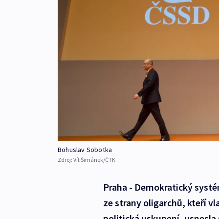
Bohuslav Sobotka
Zdroj:
Vít Šimánek/ČTK
Praha - Demokratický syst
ze strany oligarchů, kteří v
politická uskupení, usnesla 