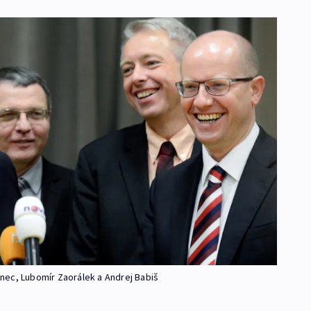
nec, Lubomír Zaorálek a Andrej Babiš