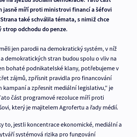
jasně míří proti ministrovi financí a šéfovi
 Strana také schválila témata, s nimiž chce
vý strop odchodu do penze.
ěli jen parodii na demokratický systém, v níž
a demokratických stran budou spolu o vliv na
jen bohaté podnikatelské klany, potřebujeme v
třet zájmů, zpřísnit pravidla pro financování
h kampaní a zpřesnit mediální legislativu,“ je
Tato část programové rezoluce míří proti
šovi, který je majitelem Agrofertu a řady médií.
 to, jestli koncentrace ekonomické, mediální a
ytváří systémová rizika pro fungování