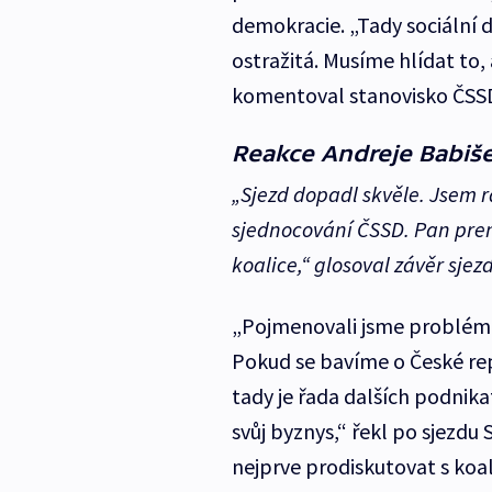
demokracie. „Tady sociální 
ostražitá. Musíme hlídat to,
komentoval stanovisko ČSS
Reakce Andreje Babiše
„Sjezd dopadl skvěle. Jsem r
sjednocování ČSSD. Pan prem
koalice,“
glosoval závěr sjez
„Pojmenovali jsme problém, 
Pokud se bavíme o České rep
tady je řada dalších podnikat
svůj byznys,“ řekl po sjezdu
nejprve prodiskutovat s koal