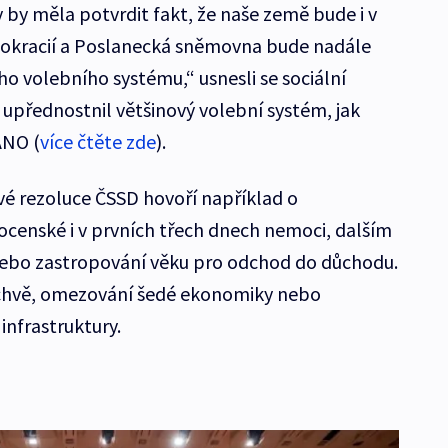
 by měla potvrdit fakt, že naše země bude i v
kracií a Poslanecká sněmovna bude nadále
 volebního systému,“ usnesli se sociální
upřednostnil většinový volební systém, jak
ANO (
více čtěte zde
).
é rezoluce ČSSD hovoří například o
censké i v prvních třech dnech nemoci, dalším
ebo zastropování věku pro odchod do důchodu.
lichvě, omezování šedé ekonomiky nebo
infrastruktury.