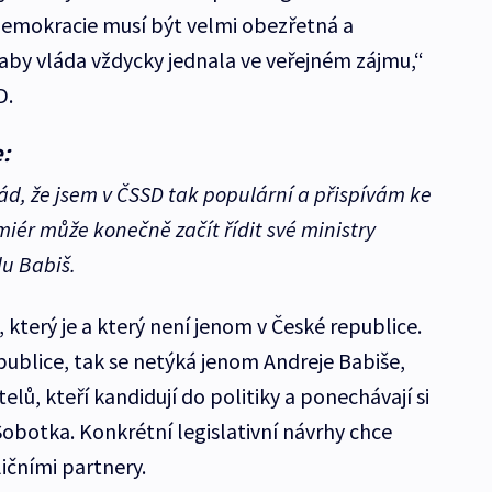
demokracie musí být velmi obezřetná a
 aby vláda vždycky jednala ve veřejném zájmu,“
D.
:
ád, že jsem v ČSSD tak populární a přispívám ke
iér může konečně začít řídit své ministry
du Babiš.
který je a který není jenom v České republice.
ublice, tak se netýká jenom Andreje Babiše,
elů, kteří kandidují do politiky a ponechávají si
 Sobotka. Konkrétní legislativní návrhy chce
ičními partnery.