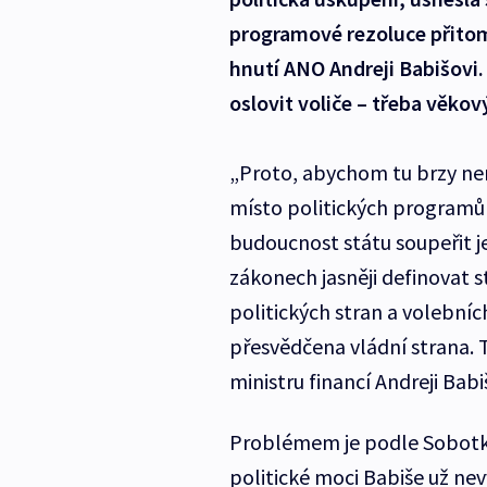
programové rezoluce přitom 
hnutí ANO Andreji Babišovi.
oslovit voliče – třeba věko
„Proto, abychom tu brzy nem
místo politických programů 
budoucnost státu soupeřit 
zákonech jasněji definovat s
politických stran a volebníc
přesvědčena vládní strana. 
ministru financí Andreji Babi
Problémem je podle Sobotky
politické moci Babiše už nev