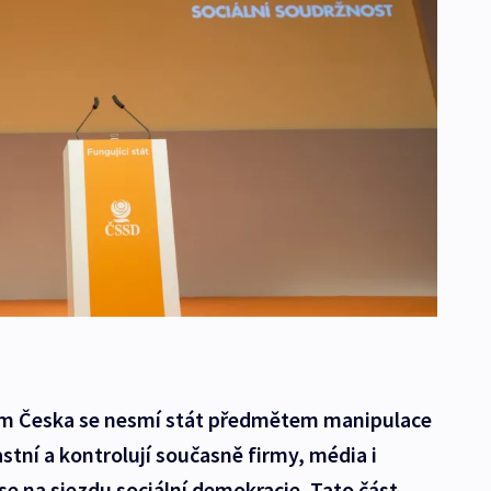
ém Česka se nesmí stát předmětem manipulace
lastní a kontrolují současně firmy, média i
se na sjezdu sociální demokracie. Tato část