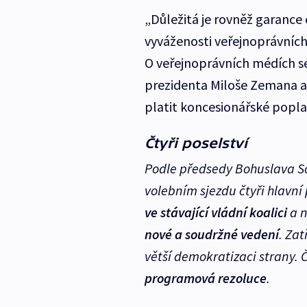
„Důležitá je rovněž garance 
vyváženosti veřejnoprávních m
O veřejnoprávních médích s
prezidenta Miloše Zemana a 
platit koncesionářské popla
Čtyři poselství
Podle předsedy Bohuslava So
volebním sjezdu čtyři hlavní 
ve stávající vládní koalici
a n
nové a soudržné vedení
. Zat
větší demokratizaci strany. 
programová rezoluce
.