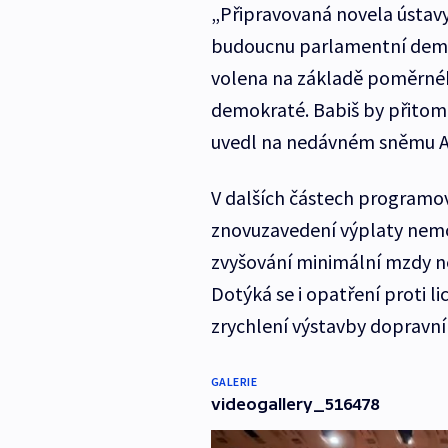
„Připravovaná novela ústavy
budoucnu parlamentní demo
volena na základě poměrného
demokraté. Babiš by přitom 
uvedl na nedávném sněmu 
V dalších částech programov
znovuzavedení výplaty nemo
zvyšování minimální mzdy n
Dotýká se i opatření proti 
zrychlení výstavby dopravní 
GALERIE
videogallery_516478