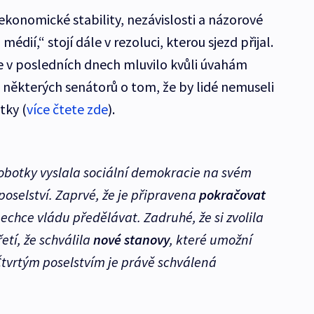
ekonomické stability, nezávislosti a názorové
édií,“ stojí dále v rezoluci, kterou sjezd přijal.
e v posledních dnech mluvilo kvůli úvahám
některých senátorů o tom, že by lidé nemuseli
tky (
více čtete zde
).
botky vyslala sociální demokracie na svém
poselství. Zaprvé, že je připravena
pokračovat
echce vládu předělávat. Zadruhé, že si zvolila
řetí, že schválila
nové stanovy
, které umožní
Čtvrtým poselstvím je právě schválená