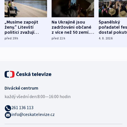
„Musíme zapojit
Na Ukrajině jsou
Španělský
ženy.“ Litevští
zadržováni občané
pořadatel fes
politici zvažují
z více než 50 zemí.
dostal pokut
dohodu o
Bojovali na straně
nekalé prakti
před 19
h
před 21
h
4. 8. 2026
demografii
Ruska
Divácké centrum
každý všední den:
8:00—16:00 hodin
261 136 113
info@ceskatelevize.cz