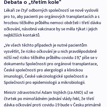
Debata o „třetím kole“
Lékaři ze čtyř odborných společností se nově vyslovili
pro to, aby pacienti po orgánových transplantacích a s
hrozbou těžkého průběhu nemoci obdrželi i třetí dávku
očkování, násobná vakcinace by se měla týkat i jejich
nejbližších kontaktů.
„Ve všech těchto případech je nutné pacientům
vysvětlit, že riziko očkování je u nich pravděpodobně
nižší než riziko těžkého průběhu covidu-19,“ píše se v
dokumentu Společnosti pro orgánové transplantace,
České společnosti pro alergologii a klinickou
imunologii, České vakcinologické společnosti a
Společnosti pro epidemiologii a mikrobiologii.
Ministr zdravotnictví Adam Vojtěch (za ANO) už ve
čtvrtek po mimořádném jednání vlády řekl, že třetí
dávka očkování proti covidu-19 bude v Česku primárně