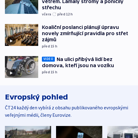
větrem. Lámaly stromy a poničily
střechu
včera
před 12
h
Koaliční poslanci plánují úpravu
novely zmírňující pravidla pro střet
zájmů
před 15
h
Na ulici přibývá lidí bez
VIDEO
domova, kteří jsou na vozíku
před 15
h
Evropský pohled
ČT24 každý den vybírá z obsahu publikovaného evropskými
veřejnými médii, členy Eurovize.