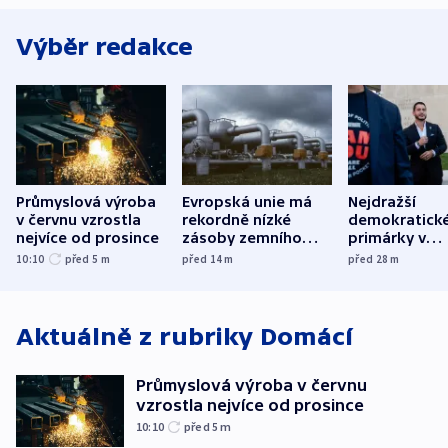
Výběr redakce
Průmyslová výroba
Evropská unie má
Nejdražší
v červnu vzrostla
rekordně nízké
demokratick
nejvíce od prosince
zásoby zemního
primárky v
plynu
Michiganu st
10:10
před 5
m
před 14
m
před 28
m
rozdělily. Kvůl
podpoře Izra
Aktuálně z rubriky
Domácí
Průmyslová výroba v červnu
vzrostla nejvíce od prosince
10:10
před 5
m