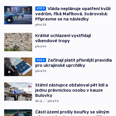
Vláda neplánuje opatření kvůli
VIDEO
vedrům, říká Maříková. Svárovská:
Připravme se na následky
před 2
h
Krátké ochlazení vystřídají
víkendové tropy
před 3
h
Začínají platit přísnější pravidla
VIDEO
pro ukrajinské uprchlíky
před 5
h
Státní zástupce obžaloval pět lidí a
jednu právnickou osobu v kauze
Bulovky
06:11
před 5
h
Částí území prošly bouřky se silným