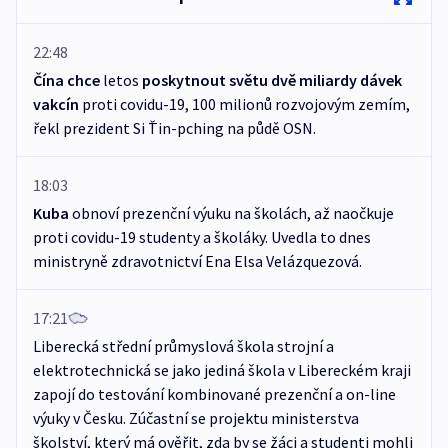
22:48
Čína chce
letos
poskytnout světu dvě miliardy dávek
vakcín
proti covidu-19, 100 milionů rozvojovým zemím,
řekl prezident Si Ťin-pching na půdě OSN.
18:03
Kuba
obnoví prezenční výuku na školách, až naočkuje
proti covidu-19 studenty a školáky. Uvedla to dnes
ministryně zdravotnictví Ena Elsa Velázquezová.
17:21
Liberecká střední průmyslová škola strojní a
elektrotechnická se jako jediná škola v Libereckém kraji
zapojí do testování kombinované prezenční a on-line
výuky v Česku. Zúčastní se projektu ministerstva
školství, který má ověřit, zda by se žáci a studenti mohli