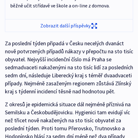
běžně učit střídavě ve škole a on-line z domova.
Zobrazit další příspěvky
Za poslední týden připadá v Česku necelých dvanáct
nově potvrzených případů nákazy v přepočtu na sto tisíc
obyvatel. Nejvyšší incidenční číslo má Praha se
sedmadvaceti nakaženými na sto tisíc lidí za posledních
sedm dní, následuje Liberecký kraj s téměř dvaadvaceti
případy. Nejméně zasaženým regionem zůstává Zlínský
kraj s týdenní incidencí těsně nad hodnotou pět.
Z okresů je epidemická situace dál nejméně příznivá na
Semilsku a Českobudějovicku. Hygienici tam evidují víc
než třicet nově nakažených na sto tisíc obyvatel za
poslední týden. Proti tomu Přerovsko, Trutnovsko a
Hodonínsko hlásí za sedm dní méně než dva případy