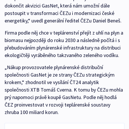
dokončit akvizici GasNet, která nám umožní dále
postoupit v transformaci ČEZu i modernizaci české
energetiky,“ uvedl generální ředitel ČEZu Daniel Beneš.
Firma podle něj chce v teplárenství přejít z uhlí na plyn a
biomasu nejpozději do roku 2030 a následně počítá i s
přebudováním plynárenské infrastruktury na distribuci
ekologičtěji vyráběného takzvaného zeleného vodíku.
„Nákup provozovatele plynárenské distribuční
společnosti GasNet je ze strany ČEZu strategickým
krokem,“ zhodnotil ve vysílání ČT24 analytik
společnosti XTB Tomáš Cverna. K tomu by ČEZu mohla
prý napomoci právě koupě GasNetu. Podle něj hodlá
ČEZ proinvestovat v rozvoji teplárenské soustavy
zhruba 100 miliard korun.