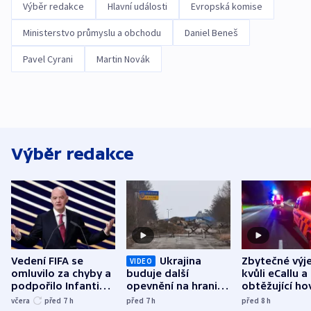
Výběr redakce
Hlavní události
Evropská komise
Ministerstvo průmyslu a obchodu
Daniel Beneš
Pavel Cyrani
Martin Novák
Výběr redakce
Vedení FIFA se
Ukrajina
Zbytečné výj
VIDEO
omluvilo za chyby a
buduje další
kvůli eCallu a
podpořilo Infantina.
opevnění na hranici
obtěžující ho
UEFA trvá na
s Běloruskem
zdržují záchr
včera
před 7
h
před 7
h
před 8
h