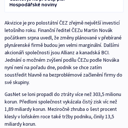
Hospodářské noviny
Akvizice je pro polostátní ČEZ zřejmě největší investicí
letošního roku. Finanční ředitel ČEZu Martin Novák
počátkem srpna uvedl, že změny plánované v přebírané
plynárenské firmě budou jen velmi marginální. Dalšími
akcionáři společnosti jsou Allianz a kanadská BCI.
Jednání o možném zvýšení podílu ČEZu podle Nováka
nyní není na pořadu dne, podnik se chce zatím
soustředit hlavně na bezproblémové začlenění firmy do
své skupiny.
GasNet se loni propadl do ztráty více než 303,5 milionu
korun. Předloni společnost vykázala čistý zisk víc než
1,89 miliardy korun. Meziročně zhruba o šest procent
klesly v loňském roce také tržby podniku, činily 13,5
miliardy korun.