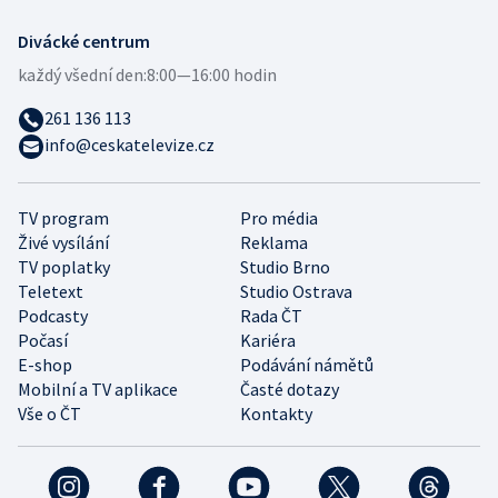
Divácké centrum
každý všední den:
8:00—16:00 hodin
261 136 113
info@ceskatelevize.cz
TV program
Pro média
Živé vysílání
Reklama
TV poplatky
Studio Brno
Teletext
Studio Ostrava
Podcasty
Rada ČT
Počasí
Kariéra
E-shop
Podávání námětů
Mobilní a TV aplikace
Časté dotazy
Vše o ČT
Kontakty