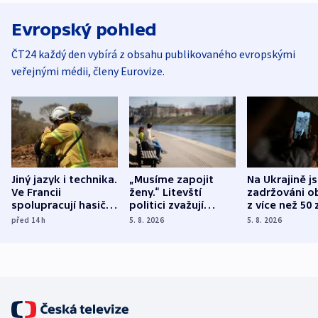
Evropský pohled
ČT24 každý den vybírá z obsahu publikovaného evropskými
veřejnými médii, členy Eurovize.
Jiný jazyk i technika.
„Musíme zapojit
Na Ukrajině j
Ve Francii
ženy.“ Litevští
zadržováni o
spolupracují hasiči z
politici zvažují
z více než 50 
různých zemí
dohodu o
Bojovali na s
před 14
h
5. 8. 2026
5. 8. 2026
demografii
Ruska