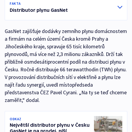
FAKTA
Distributor plynu GasNet
GasNet zajišťuje dodávky zemního plynu domácnostem
a firmám na celém území Česka kromě Prahy a
Jihočeského kraje, spravuje 65 tisíc kilometrů
plynovodů, má více než 2,3 milionu zákazníků. Drží tak
přibližně osmdesátiprocentní podíl na distribuci plynu v
Česku. Ročně distribuuje 66 terawatthodin (TWh) plynu.
V provozování distribučních sítí v elektřině a plynu lze
najít řadu synergií, uvedl místopředseda
představenstva ČEZ Pavel Cyrani. „Na ty se teď chceme
zaměřit,“ dodal.
ODKAZ
Největší distributor plynu v Česku
GasNet je na prodej, píší