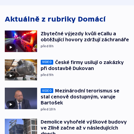
bojkotu
Aktuálně z rubriky
Domácí
Zbytečné výjezdy kvůli eCallu a
obtěžující hovory zdržují záchranáře
před 8
h
České firmy usilují o zakázky
VIDEO
při dostavbě Dukovan
před 9
h
Mezinárodní terorismus se
VIDEO
stal cenově dostupným, varuje
Bartošek
před 10
h
Demolice vyhořelé výškové budovy
ve Zlíně začne až v následujících
dnech