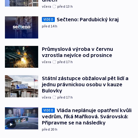
včera
před 13
h
Sečteno: Pardubický kraj
VIDEO
před 14
h
Průmyslová výroba v červnu
vzrostla nejvíce od prosince
včera
před 17
h
Státní zástupce obžaloval pět lidí a
jednu právnickou osobu v kauze
Bulovky
včera
před 17
h
Vláda neplánuje opatření kvůli
VIDEO
vedrům, říká Maříková. Svárovská:
Připravme se na následky
před 20
h