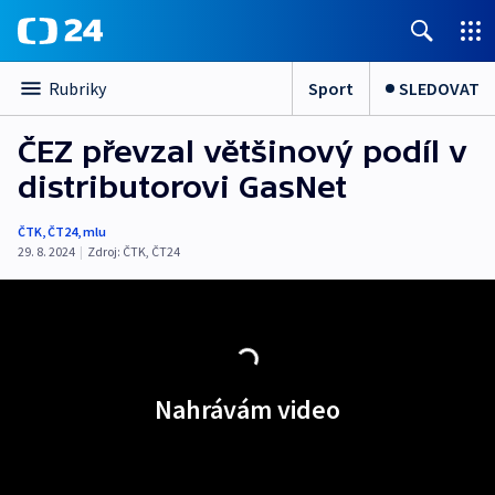
Sport
SLEDOVAT
Rubriky
ČEZ převzal většinový podíl v
distributorovi GasNet
ČTK
,
ČT24
,
mlu
29. 8. 2024
|
Zdroj:
ČTK
,
ČT24
Nahrávám video