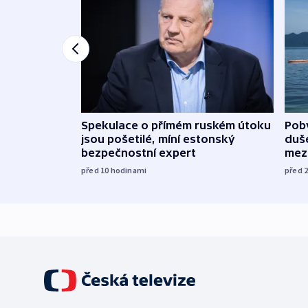
Spekulace o přímém ruském útoku
Poby
jsou pošetilé, míní estonský
duš
bezpečnostní expert
mez
před 10
hodinami
před 