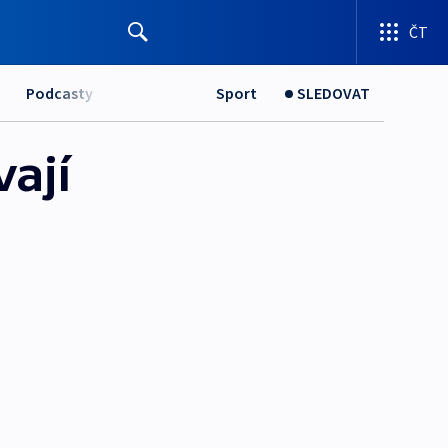
ČT
Podcasty
Sport
SLEDOVAT
vají