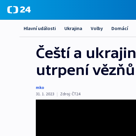
Hlavní události
Ukrajina
Volby
Domácí
Čeští a ukraji
utrpení vězňů
mko
31. 1. 2023
|
Zdroj:
ČT24