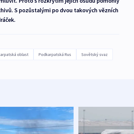
 mluvit. Proto s rozkrytím jejich osudů pomohly
rchivů. S pozůstalými po dvou takových vězních
ráček.
arpatská oblast
Podkarpatská Rus
Sovětský svaz