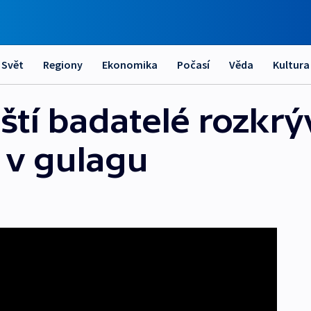
Svět
Regiony
Ekonomika
Počasí
Věda
Kultura
nští badatelé rozkrý
 v gulagu