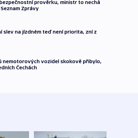
l bezpečnostní prověrku, ministr to nechá
ší Seznam Zprávy
 slev na jízdném teď není priorita, zní z
čů nemotorových vozidel skokově přibylo,
ředních Čechách