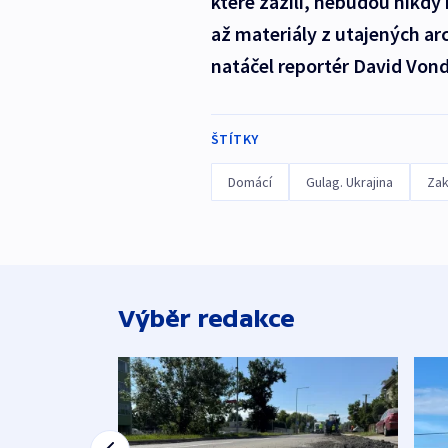
které zažili, nebudou nikdy
až materiály z utajených a
natáčel reportér David Vond
ŠTÍTKY
Domácí
Gulag. Ukrajina
Zak
Výběr redakce