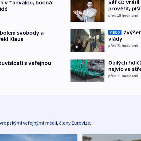
Šéf ČD vráti
čin v Tanvaldu, bodná
prověřit, pí
lidé
před 18
hodinami
Zvýšení
mbolem svobody a
VIDEO
vlády
řekl Klaus
před 21
hodinami
Opilých řidi
souvislosti s veřejnou
nejvíc ve st
před 21
hodinami
vropskými veřejnými médii, členy Eurovize.