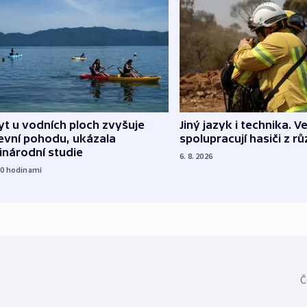
Jiný jazyk i technika. Ve
t u vodních ploch zvyšuje
spolupracují hasiči z r
evní pohodu, ukázala
inárodní studie
6. 8. 2026
20
hodinami
Č