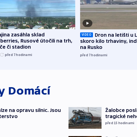
jina zasáhla sklad
Dron na letišti u 
VIDEO
berries, Rusové útočili na trh,
skoro kilo trhaviny, ind
če či stadion
na Rusko
před 7
hodinami
před 7
hodinami
ky
Domácí
íze na opravu silnic. Jsou
Žalobce posla
terstvo
tragické neh
před 15
hodinami