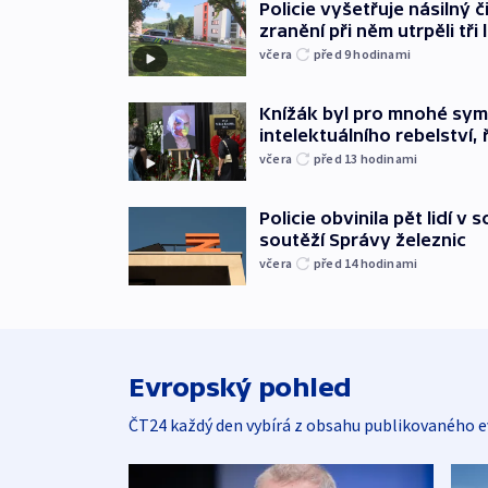
Policie vyšetřuje násilný 
zranění při něm utrpěli tři 
včera
před 9
hodinami
Knížák byl pro mnohé sy
intelektuálního rebelství, 
včera
před 13
hodinami
Policie obvinila pět lidí v 
soutěží Správy železnic
včera
před 14
hodinami
Evropský pohled
ČT24 každý den vybírá z obsahu publikovaného e