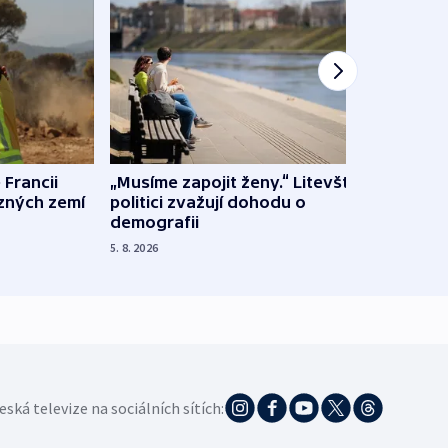
 Francii
„Musíme zapojit ženy.“ Litevští
Na Uk
ůzných zemí
politici zvažují dohodu o
občan
demografii
na s
5. 8. 2026
5. 8. 20
eská televize na sociálních sítích: