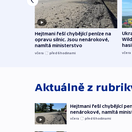
Ukra
Hejtmani řeší chybějící peníze na
Wild
opravu silnic. Jsou nenárokové,
hasi
namítá ministerstvo
včera
včera
před 6
hodinami
Aktuálně z rubri
Hejtmani řeší chybějící pen
nenárokové, namítá minis
včera
před 6
hodinami