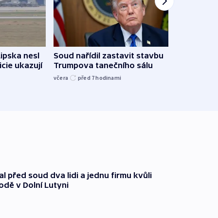
Lipska nesl
Soud nařídil zastavit stavbu
Žido
icie ukazují
Trumpova tanečního sálu
břehu
kriti
včera
před 7
hodinami
před 7
l před soud dva lidi a jednu firmu kvůli
odě v Dolní Lutyni