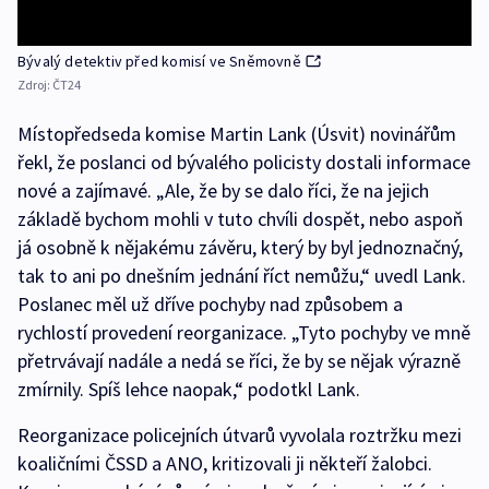
Bývalý detektiv před komisí ve Sněmovně
Zdroj:
ČT24
Místopředseda komise Martin Lank (Úsvit) novinářům
řekl, že poslanci od bývalého policisty dostali informace
nové a zajímavé. „Ale, že by se dalo říci, že na jejich
základě bychom mohli v tuto chvíli dospět, nebo aspoň
já osobně k nějakému závěru, který by byl jednoznačný,
tak to ani po dnešním jednání říct nemůžu,“ uvedl Lank.
Poslanec měl už dříve pochyby nad způsobem a
rychlostí provedení reorganizace. „Tyto pochyby ve mně
přetrvávají nadále a nedá se říci, že by se nějak výrazně
zmírnily. Spíš lehce naopak,“ podotkl Lank.
Reorganizace policejních útvarů vyvolala roztržku mezi
koaličními ČSSD a ANO, kritizovali ji někteří žalobci.