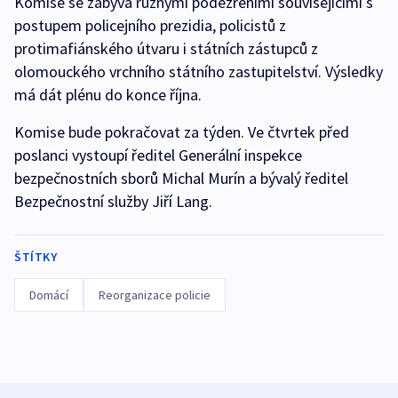
Komise se zabývá různými podezřeními souvisejícími s
postupem policejního prezidia, policistů z
protimafiánského útvaru i státních zástupců z
olomouckého vrchního státního zastupitelství. Výsledky
má dát plénu do konce října.
Komise bude pokračovat za týden. Ve čtvrtek před
poslanci vystoupí ředitel Generální inspekce
bezpečnostních sborů Michal Murín a bývalý ředitel
Bezpečnostní služby Jiří Lang.
ŠTÍTKY
Domácí
Reorganizace policie