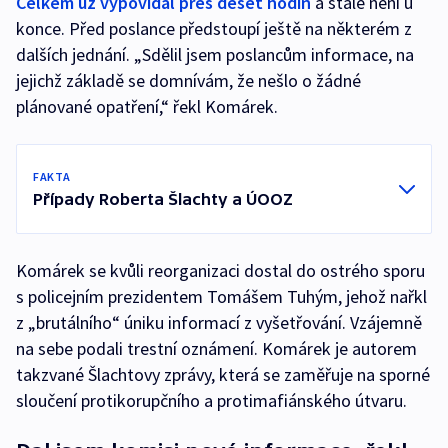
Celkem už vypovídal přes deset hodin
a stále není u
konce. Před poslance předstoupí ještě na některém z
dalších jednání. „Sdělil jsem poslancům informace, na
jejichž základě se domnívám, že nešlo o žádné
plánované opatření,“ řekl Komárek.
FAKTA
Případy Roberta Šlachty a ÚOOZ
Komárek se kvůli reorganizaci dostal do ostrého sporu
s policejním prezidentem Tomášem Tuhým, jehož nařkl
z „brutálního“ úniku informací z vyšetřování. Vzájemně
na sebe podali trestní oznámení. Komárek je autorem
takzvané Šlachtovy zprávy, která se zaměřuje na sporné
sloučení protikorupčního a protimafiánského útvaru.