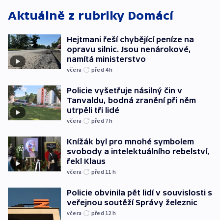
Aktuálně z rubriky
Domácí
Hejtmani řeší chybějící peníze na
opravu silnic. Jsou nenárokové,
namítá ministerstvo
včera
před 4
h
Policie vyšetřuje násilný čin v
Tanvaldu, bodná zranění při něm
utrpěli tři lidé
včera
před 7
h
Knížák byl pro mnohé symbolem
svobody a intelektuálního rebelství,
řekl Klaus
včera
před 11
h
Policie obvinila pět lidí v souvislosti s
veřejnou soutěží Správy železnic
včera
před 12
h