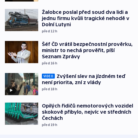
Žalobce poslal před soud dva lidi a
jednu firmu kvůli tragické nehodě v
Dolní Lutyni
před 12
h
Šéf ČD vrátil bezpečnostní prověrku,
ministr to nechá prověřit, píší
Seznam Zprávy
před 16
h
Zvýšení slev na jízdném teď
VIDEO
není priorita, zní z vlády
před 18
h
Opilých řidičů nemotorových vozidel
skokově přibylo, nejvíc ve středních
Čechách
před 19
h