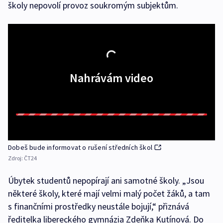
školy nepovolí provoz soukromým subjektům.
Nahrávám video
Dobeš bude informovat o rušení středních škol
Zdroj:
ČT24
Úbytek studentů nepopírají ani samotné školy. „Jsou
některé školy, které mají velmi malý počet žáků, a tam
s finančními prostředky neustále bojují,“ přiznává
ředitelka libereckého gymnázia Zdeňka Kutínová. Do