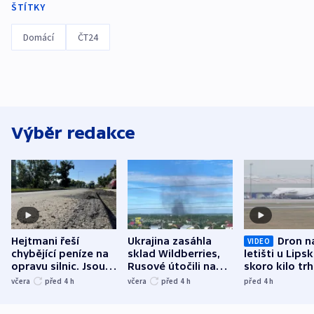
ŠTÍTKY
Domácí
ČT24
Výběr redakce
Hejtmani řeší
Ukrajina zasáhla
Dron n
VIDEO
chybějící peníze na
sklad Wildberries,
letišti u Lips
opravu silnic. Jsou
Rusové útočili na
skoro kilo trh
nenárokové, namítá
trh, hasiče či
indicie ukazuj
včera
před 4
h
včera
před 4
h
před 4
h
ministerstvo
stadion
Rusko