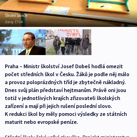
Školní lavice
Zdroj:
ČT24
Praha – Ministr školství Josef Dobeš hodlá omezit
počet středních škol v Česku. Žáků je podle něj málo
a provoz poloprázdných tříd je zbytečně nákladný.
Dnes svůj plán představí hejtmanům. Právě oni jsou
totiž v jednotlivých krajích zřizovateli školských
zařízení a mají při jejich rušení poslední slovo.
K redukci škol by měly pomoci výsledky ze státních
maturit nebo evropské peníze.