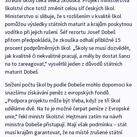
Střední školy čeká velká zkouška. Projekt ministerstva
školství chce totiž změnit celou síť českých škol.
Ministerstvo si slibuje, že s rozlišením v kvalitě škol
pomůžou výsledky státních maturit a krajům poskytnou
vodítko při jejich rušení. Šéf rezortu Josef Dobeš
přitom předpokládá, že zkouška odhalí přibližně 15
procent podprůměrných škol. „Školy se musí dozvědět,
jak kvalitně či nekvalitně pracují, a měly by dostat šanci
na to zareagovat,“ vysvětlil jeden z důvodů státních
maturit Dobeš.
Snížení počtu škol by podle Dobeše mohlo dopomoci ke
snazšímu získávání peněz z evropských fondů.
„Podpora projektu může být třeba, když ze tří škol
uděláme dvě. Na to je možné čerpat peníze z Evropské
unie,“ řekl ministr školství. Hejtmani zatím na návrh
ministra Dobeše přistupují. Mají však podmínku – stát
musí krajům garantovat, že na místě zrušené státní