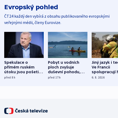
Evropský pohled
ČT24 každý den vybírá z obsahu publikovaného evropskými
veřejnými médii, členy Eurovize.
Spekulace o
Pobyt u vodních
Jiný jazyk i t
přímém ruském
ploch zvyšuje
Ve Francii
útoku jsou pošetilé,
duševní pohodu,
spolupracují h
míní estonský
ukázala
různých zemí
před 8
h
před 17
h
6. 8. 2026
bezpečnostní
mezinárodní studie
expert