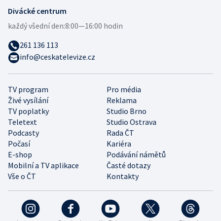
Divácké centrum
každý všední den:
8:00—16:00 hodin
261 136 113
info@ceskatelevize.cz
TV program
Pro média
Živé vysílání
Reklama
TV poplatky
Studio Brno
Teletext
Studio Ostrava
Podcasty
Rada ČT
Počasí
Kariéra
E-shop
Podávání námětů
Mobilní a TV aplikace
Časté dotazy
Vše o ČT
Kontakty