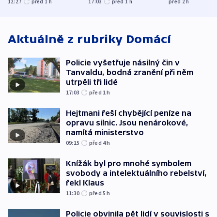
12:27
před 1
h
17:03
před 1
h
před 2
h
utrpěli tři lidé
Aktuálně z rubriky
Domácí
Policie vyšetřuje násilný čin v
Tanvaldu, bodná zranění při něm
utrpěli tři lidé
17:03
před 1
h
Hejtmani řeší chybějící peníze na
opravu silnic. Jsou nenárokové,
namítá ministerstvo
09:15
před 4
h
Knížák byl pro mnohé symbolem
svobody a intelektuálního rebelství,
řekl Klaus
11:30
před 5
h
Policie obvinila pět lidí v souvislosti s