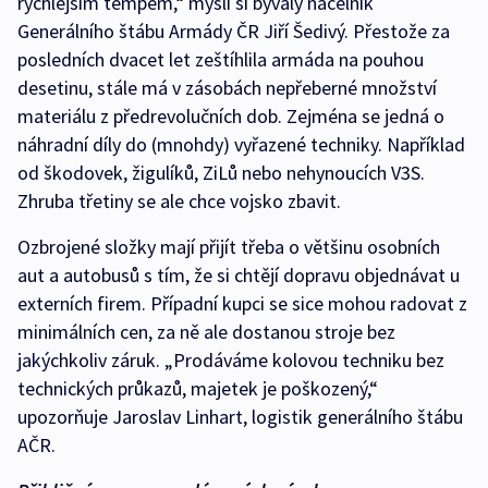
rychlejším tempem,“ myslí si bývalý náčelník
Generálního štábu Armády ČR Jiří Šedivý. Přestože za
posledních dvacet let zeštíhlila armáda na pouhou
desetinu, stále má v zásobách nepřeberné množství
materiálu z předrevolučních dob. Zejména se jedná o
náhradní díly do (mnohdy) vyřazené techniky. Například
od škodovek, žigulíků, ZiLů nebo nehynoucích V3S.
Zhruba třetiny se ale chce vojsko zbavit.
Ozbrojené složky mají přijít třeba o většinu osobních
aut a autobusů s tím, že si chtějí dopravu objednávat u
externích firem. Případní kupci se sice mohou radovat z
minimálních cen, za ně ale dostanou stroje bez
jakýchkoliv záruk. „Prodáváme kolovou techniku bez
technických průkazů, majetek je poškozený,“
upozorňuje Jaroslav Linhart, logistik generálního štábu
AČR.