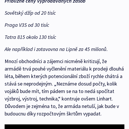
Přibližné ceny vyprodávaných zásob
Sovětský džíp od 20 tisíc
Praga V3S od 30 tisíc
Tatra 815 okolo 130 tisíc
Ale například i zotavovna na Lipně za 45 milionů.
Mnozí obchodníci a zájemci nicméně kritizují, že
armádě trvá pouhé vyčlenění materiálu k prodeji dlouhá
léta, během kterých potencionální zboží rychle chátrá a
stává se neprodejným. „Neznáme dosud počty, kolik
vojáků bude mít, tím pádem se na to nedá spočítat
výzbroj, výstroj, technika,“ kontruje ovšem Linhart.
Důvodem je zejména to, že armáda netuší, jak bude v
budoucnu díky rozpočtovým škrtům vypadat.