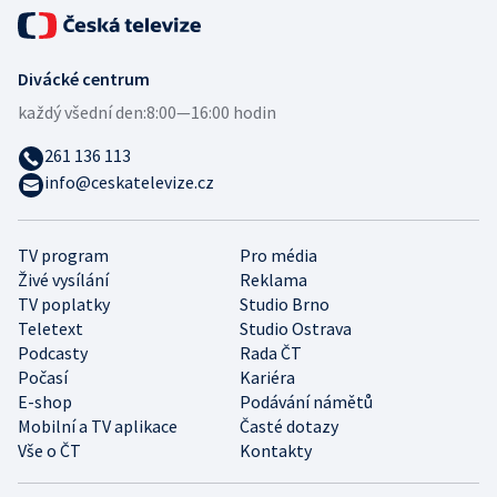
Divácké centrum
každý všední den:
8:00—16:00 hodin
261 136 113
info@ceskatelevize.cz
TV program
Pro média
Živé vysílání
Reklama
TV poplatky
Studio Brno
Teletext
Studio Ostrava
Podcasty
Rada ČT
Počasí
Kariéra
E-shop
Podávání námětů
Mobilní a TV aplikace
Časté dotazy
Vše o ČT
Kontakty