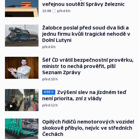
veřejnou soutěží Správy železnic
13:08
před 6
h
Žalobce poslal před soud dva lidi a
jednu firmu kvůli tragické nehodě v
Dolní Lutyni
před 6
h
Šéf ČD vrátil bezpečnostní prověrku,
ministr to nechá prověřit, píší
Seznam Zprávy
před 10
h
Zvýšení slev na jízdném teď
VIDEO
není priorita, zní z vlády
před 12
h
Opilých řidičů nemotorových vozidel
skokově přibylo, nejvíc ve středních
Čechách