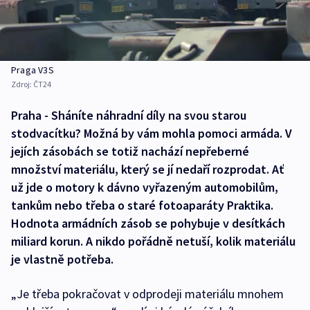
Praga V3S
Zdroj:
ČT24
Praha - Sháníte náhradní díly na svou starou
stodvacítku? Možná by vám mohla pomoci armáda. V
jejích zásobách se totiž nachází nepřeberné
množství materiálu, který se jí nedaří rozprodat. Ať
už jde o motory k dávno vyřazeným automobilům,
tankům nebo třeba o staré fotoaparáty Praktika.
Hodnota armádních zásob se pohybuje v desítkách
miliard korun. A nikdo pořádně netuší, kolik materiálu
je vlastně potřeba.
„Je třeba pokračovat v odprodeji materiálu mnohem