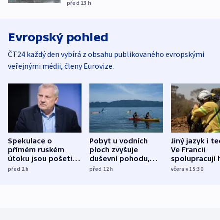
před 13
h
Evropský pohled
ČT24 každý den vybírá z obsahu publikovaného evropskými
veřejnými médii, členy Eurovize.
Spekulace o
Pobyt u vodních
Jiný jazyk i t
přímém ruském
ploch zvyšuje
Ve Francii
útoku jsou pošetilé,
duševní pohodu,
spolupracují h
míní estonský
ukázala
různých zemí
před 2
h
před 12
h
včera v 15:30
bezpečnostní
mezinárodní studie
expert