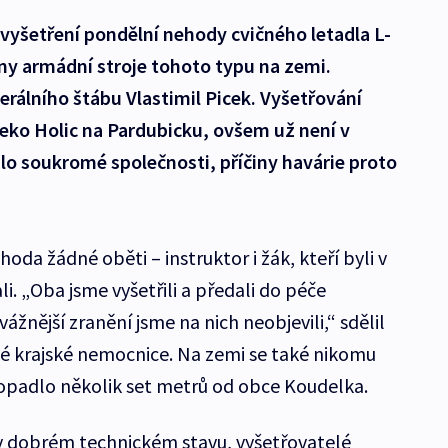
 vyšetření pondělní nehody cvičného letadla L-
ny armádní stroje tohoto typu na zemi.
rálního štábu Vlastimil Picek. Vyšetřování
leko Holic na Pardubicku, ovšem už není v
lo soukromé společnosti, příčiny havárie proto
a žádné oběti – instruktor i žák, kteří byli v
i. „Oba jsme vyšetřili a předali do péče
žnější zranění jsme na nich neobjevili,“ sdělil
ké krajské nemocnice. Na zemi se také nikomu
 dopadlo několik set metrů od obce Koudelka.
j v dobrém technickém stavu, vyšetřovatelé