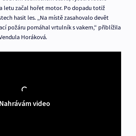
za letu začal hořet motor. Po dopadu totiž
stech hasit les. „Na místě zasahovalo devět
dací požáru pomáhal vrtulník s vakem,“ přiblížila
 Vendula Horáková.
Nahrávám video