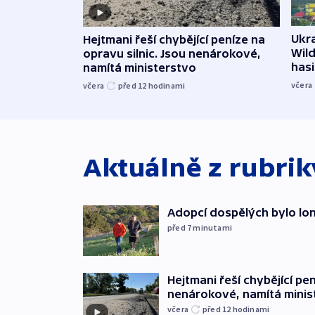
Ukra
Hejtmani řeší chybějící peníze na
Wild
opravu silnic. Jsou nenárokové,
hasi
namítá ministerstvo
včera
včera
před 12
hodinami
Aktuálně z rubri
Adopcí dospělých bylo lon
před 7
minutami
Hejtmani řeší chybějící pen
nenárokové, namítá minis
včera
před 12
hodinami