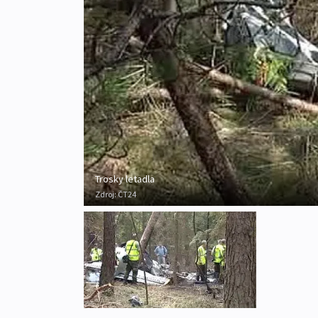
Trosky letadla
Zdroj:
ČT24