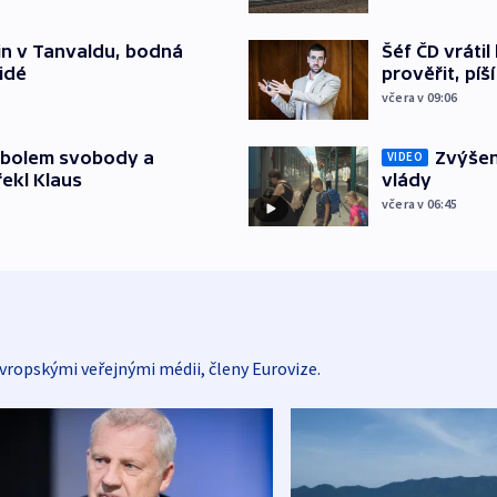
čin v Tanvaldu, bodná
Šéf ČD vráti
lidé
prověřit, pí
včera v 09:06
mbolem svobody a
Zvýšení
VIDEO
řekl Klaus
vlády
včera v 06:45
vropskými veřejnými médii, členy Eurovize.