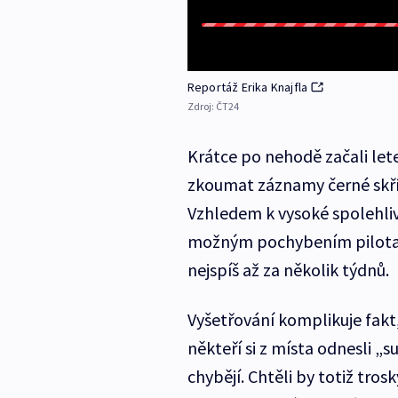
Reportáž Erika Knajfla
Zdroj:
ČT24
Krátce po nehodě začali lete
zkoumat záznamy černé skříň
Vzhledem k vysoké spolehlivo
možným pochybením pilota
nejspíš až za několik týdnů.
Vyšetřování komplikuje fakt,
někteří si z místa odnesli „
chybějí. Chtěli by totiž trosk