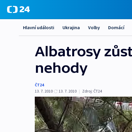
Hlavní události
Ukrajina
Volby
Domácí
Albatrosy zůs
nehody
ČT24
13. 7. 2010
13. 7. 2010
|
Zdroj:
ČT24