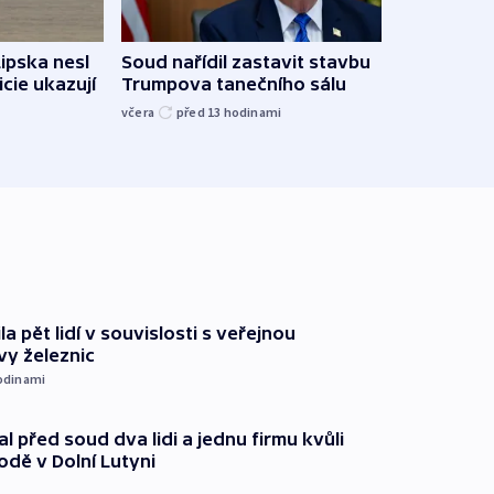
Lipska nesl
Soud nařídil zastavit stavbu
Žido
icie ukazují
Trumpova tanečního sálu
břehu
kriti
včera
před 13
hodinami
před 1
ila pět lidí v souvislosti s veřejnou
vy železnic
odinami
l před soud dva lidi a jednu firmu kvůli
odě v Dolní Lutyni