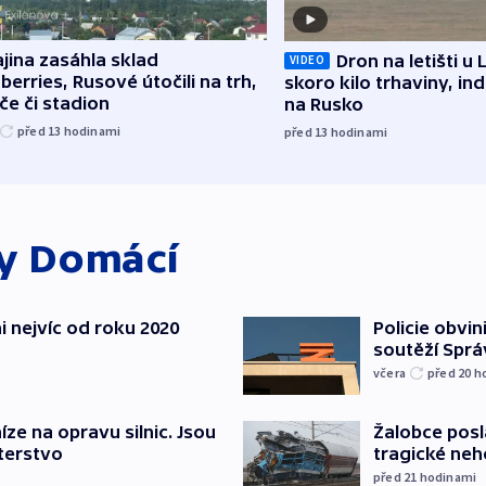
jina zasáhla sklad
Dron na letišti u 
VIDEO
berries, Rusové útočili na trh,
skoro kilo trhaviny, ind
če či stadion
na Rusko
před 13
hodinami
před 13
hodinami
ky
Domácí
i nejvíc od roku 2020
Policie obvin
soutěží Sprá
včera
před 20
h
íze na opravu silnic. Jsou
Žalobce posla
terstvo
tragické neh
před 21
hodinami