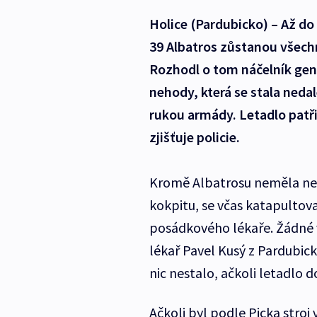
Holice (Pardubicko) – Až do
39 Albatros zůstanou všech
Rozhodl o tom náčelník gene
nehody, která se stala neda
rukou armády. Letadlo patři
zjišťuje policie.
Kromě Albatrosu neměla nehod
kokpitu, se včas katapultoval
posádkového lékaře. Žádné vá
lékař Pavel Kusý z Pardubic
nic nestalo, ačkoli letadlo
Ačkoli byl podle Picka stro