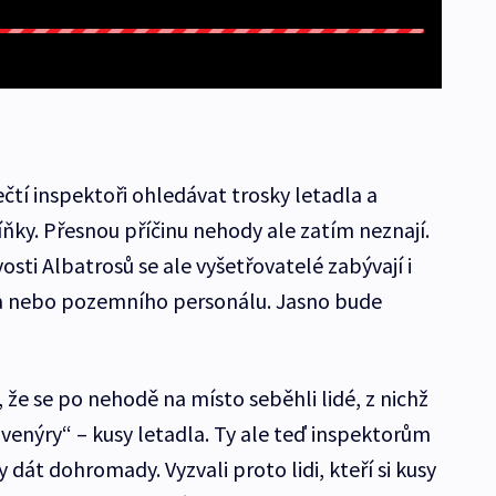
čtí inspektoři ohledávat trosky letadla a
ky. Přesnou příčinu nehody ale zatím neznají.
sti Albatrosů se ale vyšetřovatelé zabývají i
 nebo pozemního personálu. Jasno bude
 že se po nehodě na místo seběhli lidé, z nichž
suvenýry“ – kusy letadla. Ty ale teď inspektorům
y dát dohromady. Vyzvali proto lidi, kteří si kusy