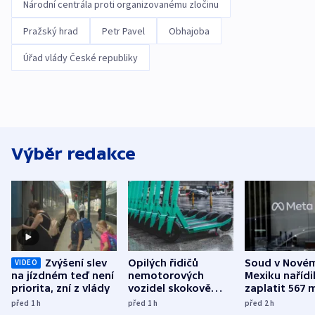
Národní centrála proti organizovanému zločinu
Pražský hrad
Petr Pavel
Obhajoba
Úřad vlády České republiky
Výběr redakce
Zvýšení slev
Opilých řidičů
Soud v Nové
VIDEO
na jízdném teď není
nemotorových
Mexiku nařídi
priorita, zní z vlády
vozidel skokově
zaplatit 567 
přibylo, nejvíc ve
dolarů kvůli 
před 1
h
před 1
h
před 2
h
středních Čechách
způsobené d