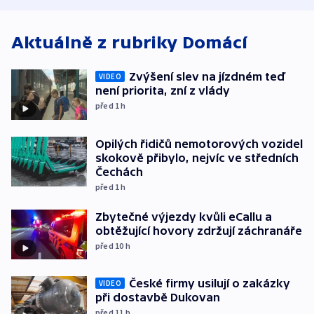
Aktuálně z rubriky
Domácí
Zvýšení slev na jízdném teď
VIDEO
není priorita, zní z vlády
před 1
h
Opilých řidičů nemotorových vozidel
skokově přibylo, nejvíc ve středních
Čechách
před 1
h
Zbytečné výjezdy kvůli eCallu a
obtěžující hovory zdržují záchranáře
před 10
h
České firmy usilují o zakázky
VIDEO
při dostavbě Dukovan
před 11
h