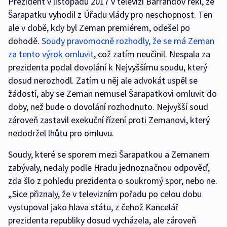
Prezident v listopadu 2017 v televizi Barrandov řekl, že
Šarapatku vyhodil z Úřadu vlády pro neschopnost. Ten
ale v době, kdy byl Zeman premiérem, odešel po
dohodě.
Soudy pravomocně rozhodly, že se má Zeman
za tento výrok omluvit
, což zatím neučinil. Nespala za
prezidenta podal dovolání k Nejvyššímu soudu, který
dosud nerozhodl. Zatím u něj ale advokát uspěl se
žádostí, aby se Zeman nemusel Šarapatkovi omluvit do
doby, než bude o dovolání rozhodnuto. Nejvyšší soud
zároveň zastavil exekuční řízení proti Zemanovi, který
nedodržel lhůtu pro omluvu.
Soudy, které se sporem mezi Šarapatkou a Zemanem
zabývaly, nedaly podle Hradu jednoznačnou odpověď,
zda šlo z pohledu prezidenta o soukromý spor, nebo ne.
„Sice přiznaly, že v televizním pořadu po celou dobu
vystupoval jako hlava státu, z čehož Kancelář
prezidenta republiky dosud vycházela, ale zároveň