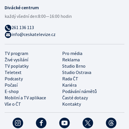
Divácké centrum
každý všední den:
8:00—16:00 hodin
261 136 113
info@ceskatelevize.cz
TV program
Pro média
Živé vysílání
Reklama
TV poplatky
Studio Brno
Teletext
Studio Ostrava
Podcasty
Rada ČT
Počasí
Kariéra
E-shop
Podávání námětů
Mobilní a TV aplikace
Časté dotazy
Vše o ČT
Kontakty