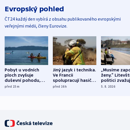
Evropský pohled
ČT24 každý den vybírá z obsahu publikovaného evropskými
veřejnými médii, členy Eurovize.
Pobyt u vodních
Jiný jazyk i technika.
„Musíme zapo
ploch zvyšuje
Ve Francii
ženy.“ Litevšt
duševní pohodu,
spolupracují hasiči z
politici zvažuj
ukázala
různých zemí
dohodu o
před 25
m
před 16
h
5. 8. 2026
mezinárodní studie
demografii