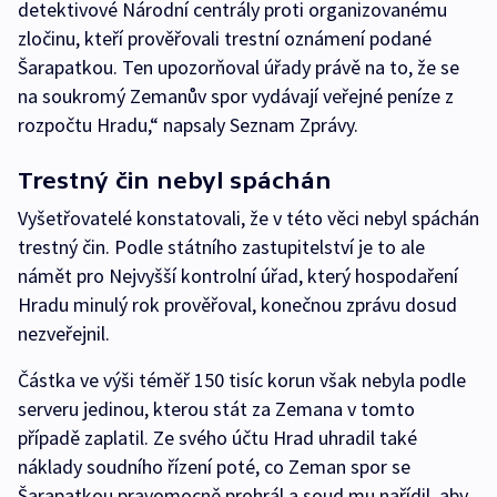
detektivové Národní centrály proti organizovanému
zločinu, kteří prověřovali trestní oznámení podané
Šarapatkou. Ten upozorňoval úřady právě na to, že se
na soukromý Zemanův spor vydávají veřejné peníze z
rozpočtu Hradu,“ napsaly Seznam Zprávy.
Trestný čin nebyl spáchán
Vyšetřovatelé konstatovali, že v této věci nebyl spáchán
trestný čin. Podle státního zastupitelství je to ale
námět pro Nejvyšší kontrolní úřad, který hospodaření
Hradu minulý rok prověřoval, konečnou zprávu dosud
nezveřejnil.
Částka ve výši téměř 150 tisíc korun však nebyla podle
serveru jedinou, kterou stát za Zemana v tomto
případě zaplatil. Ze svého účtu Hrad uhradil také
náklady soudního řízení poté, co Zeman spor se
Šarapatkou pravomocně prohrál a soud mu nařídil, aby