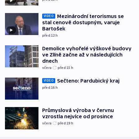
Mezinárodní terorismus se
VIDEO
stal cenově dostupným, varuje
Bartošek
před 12
h
Demolice vyhořelé výškové budovy
ve Zlíně začne až v následujících
dnech
včera
před 15
h
Sečteno: Pardubický kraj
VIDEO
před 16
h
Průmyslová výroba v červnu
vzrostla nejvíce od prosince
včera
před 19
h