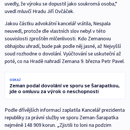
uvedly, že výroku se dopustil jako soukromá osoba,“
uvedl mluvčí Hradu Jiří Ovčáček.
Jakou částku advokátní kancelář vrátila, Nespala
neuvedl, protože dle vlastních slov nebyl v této
souvislosti zproštěn mlčenlivosti. Kdo Zemanovu
obhajobu uhradí, bude pak podle něj jasné, až Nejvyšší
soud rozhodne o dovolání. Vyúčtování se uskuteční až
poté, co na Hradě nahradí Zemana 9. března Petr Pavel.
ODKAZ
Zeman podal dovolání ve sporu se Šarapatkou,
jde o omluvu za výrok o neschopnosti
Podle dřívějších informací zaplatila Kancelář prezidenta
republiky za právní služby ve sporu Zeman-Šarapatka
nejméně 148 909 korun. „Zjistili to loni na podzim