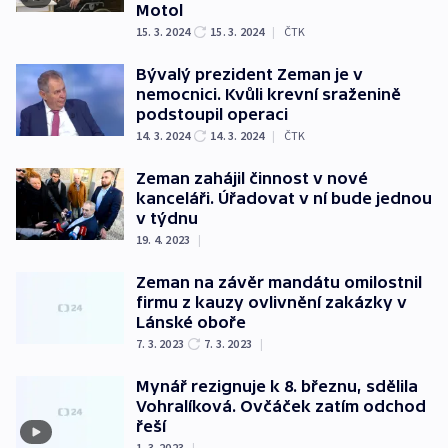
Motol
15. 3. 2024
15. 3. 2024
|
ČTK
Bývalý prezident Zeman je v
nemocnici. Kvůli krevní sraženině
podstoupil operaci
14. 3. 2024
14. 3. 2024
|
ČTK
Zeman zahájil činnost v nové
kanceláři. Úřadovat v ní bude jednou
v týdnu
19. 4. 2023
|
Zeman na závěr mandátu omilostnil
firmu z kauzy ovlivnění zakázky v
Lánské oboře
7. 3. 2023
7. 3. 2023
|
Mynář rezignuje k 8. březnu, sdělila
Vohralíková. Ovčáček zatím odchod
řeší
1. 3. 2023
|