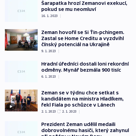
Šarapatka hrozí Zemanovi exekucí,
pokud se mu neomluví
16. 1. 2023
|
Zeman hovořil se Si Ťin-pchingem.
Zastal se Home Creditu a vyzdvihl
čínský potenciál na Ukrajině
9. 1. 2023
|
Hradní úředníci dostali loni rekordní
odměny. Mynář bezmála 900 tisíc
6. 1. 2023
|
Zeman se v týdnu chce setkat s
kandidátem na ministra Hladíkem,
řekl Fiala po schůzce v Lánech
2. 1. 2023
2. 1. 2023
|
Prezident Zeman udělil medaili
dobrovolnému hasiči, který zahynul