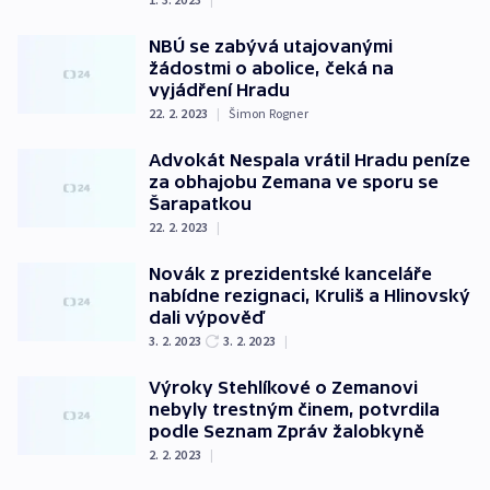
NBÚ se zabývá utajovanými
žádostmi o abolice, čeká na
vyjádření Hradu
22. 2. 2023
|
Šimon Rogner
Advokát Nespala vrátil Hradu peníze
za obhajobu Zemana ve sporu se
Šarapatkou
22. 2. 2023
|
Novák z prezidentské kanceláře
nabídne rezignaci, Kruliš a Hlinovský
dali výpověď
3. 2. 2023
3. 2. 2023
|
Výroky Stehlíkové o Zemanovi
nebyly trestným činem, potvrdila
podle Seznam Zpráv žalobkyně
2. 2. 2023
|