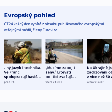
Evropský pohled
ČT24 každý den vybírá z obsahu publikovaného evropskými
veřejnými médii, členy Eurovize.
Jiný jazyk i technika.
„Musíme zapojit
Na Ukrajině j
Ve Francii
ženy.“ Litevští
zadržováni o
spolupracují hasiči z
politici zvažují
z více než 50 
různých zemí
dohodu o
Bojovali na s
před 7
h
včera v 16:00
včera v 14:37
demografii
Ruska