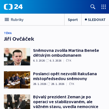
Sport
SLEDOVAT
Rubriky
TÉMA
Jiří Ovčáček
Sněmovna zvolila Martina Beneše
dětským ombudsmanem
6. 3. 2026
6. 3. 2026
|
ČTK
Poslanci opět nezvolili Rakušana
místopředsedou sněmovny
28. 1. 2026
28. 1. 2026
|
ČTK
Bývalý prezident Zeman je po
operaci ve stabilizovaném, ale
vážném stavu, uvedla nemocnice