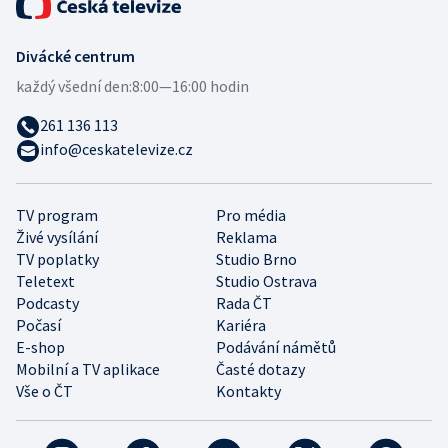
Divácké centrum
každý všední den:
8:00—16:00 hodin
261 136 113
info@ceskatelevize.cz
TV program
Pro média
Živé vysílání
Reklama
TV poplatky
Studio Brno
Teletext
Studio Ostrava
Podcasty
Rada ČT
Počasí
Kariéra
E-shop
Podávání námětů
Mobilní a TV aplikace
Časté dotazy
Vše o ČT
Kontakty