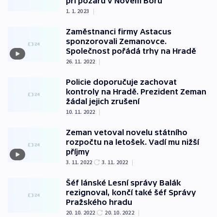
při požáru v Novém Boru
1. 1. 2023
|
Zaměstnanci firmy Astacus
sponzorovali Zemanovce.
Společnost pořádá trhy na Hradě
26. 11. 2022
|
Policie doporučuje zachovat
kontroly na Hradě. Prezident Zeman
žádal jejich zrušení
10. 11. 2022
|
Zeman vetoval novelu státního
rozpočtu na letošek. Vadí mu nižší
příjmy
3. 11. 2022
3. 11. 2022
|
Šéf lánské Lesní správy Balák
rezignoval, končí také šéf Správy
Pražského hradu
20. 10. 2022
20. 10. 2022
|