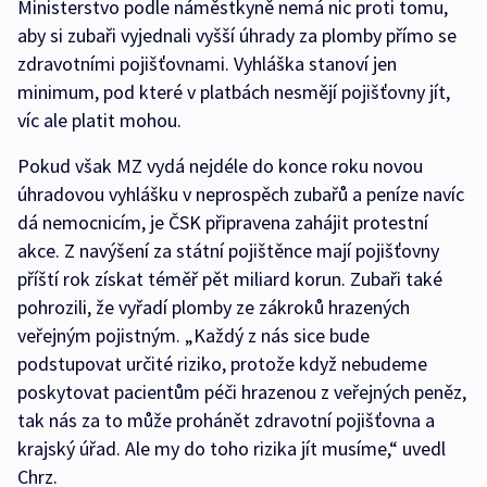
Ministerstvo podle náměstkyně nemá nic proti tomu,
aby si zubaři vyjednali vyšší úhrady za plomby přímo se
zdravotními pojišťovnami. Vyhláška stanoví jen
minimum, pod které v platbách nesmějí pojišťovny jít,
víc ale platit mohou.
Pokud však MZ vydá nejdéle do konce roku novou
úhradovou vyhlášku v neprospěch zubařů a peníze navíc
dá nemocnicím, je ČSK připravena zahájit protestní
akce. Z navýšení za státní pojištěnce mají pojišťovny
příští rok získat téměř pět miliard korun. Zubaři také
pohrozili, že vyřadí plomby ze zákroků hrazených
veřejným pojistným. „Každý z nás sice bude
podstupovat určité riziko, protože když nebudeme
poskytovat pacientům péči hrazenou z veřejných peněz,
tak nás za to může prohánět zdravotní pojišťovna a
krajský úřad. Ale my do toho rizika jít musíme,“ uvedl
Chrz.