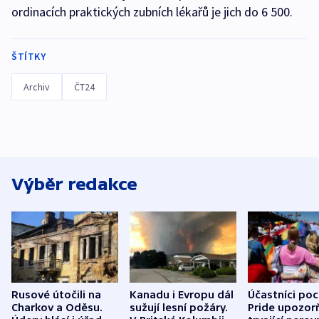
ordinacích praktických zubních lékařů je jich do 6 500.
ŠTÍTKY
Archiv
ČT24
Výběr redakce
Rusové útočili na
Kanadu i Evropu dál
Účastníci po
Charkov a Oděsu.
sužují lesní požáry.
Pride upozorň