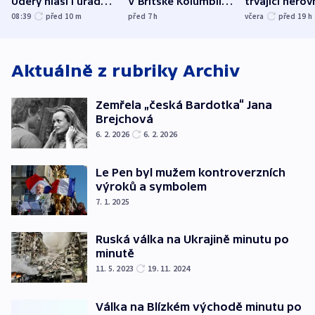
Údery hlásí i úřady v
V Britské Kolumbii
trvající nerov
Bělgorodu
evakuovali tisíce lidí
společensko
08:39
před 10
m
před 7
h
včera
před 19
h
atmosféru
Aktuálně z rubriky
Archiv
Zemřela „česká Bardotka“ Jana
Brejchová
6. 2. 2026
6. 2. 2026
Le Pen byl mužem kontroverzních
výroků a symbolem
7. 1. 2025
Ruská válka na Ukrajině minutu po
minutě
11. 5. 2023
19. 11. 2024
Válka na Blízkém východě minutu po