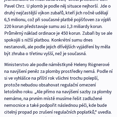
Pavel Chrz. U plomb je podle něj situace nejhorší. Jde o
druhý nejčastější výkon zubařů, kteří jich ročně udělají
6,5 milionu, což při současné platbě pojišťoven za výplň
220 korun představuje sumu asi 1,3 miliardy korun.
Průměrný náklad ordinace je 450 korun. Zubaři by se ale
spokojili s nižší platbou. Konkrétní sumu dnes
nestanovili, ale podle jejich dřívějších vyjádření by měla
být zhruba o třetinu vyšší, než je současná.
Ministerstvo ale podle náměstkyně Heleny Rögnerové
na navýšení peněz za plomby prostředky nemá. Podle ní
si ve vyhlášce na příští rok všichni trochu polepší,
protože nebudou obsahovat regulační omezení
letošního roku. „Ale přímo na navýšení sazby za plomby
nemáme, na prvním místě musíme řešit zadlužené
nemocnice a také podpořit následnou péči, kde bude
citelný propad po zrušení regulačních poplatků,“ uvedla.