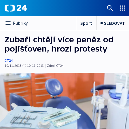
Sport
SLEDOVAT
Rubriky
Zubaři chtějí více peněz od
pojišťoven, hrozí protesty
ČT24
10. 11. 2013
10. 11. 2013
|
Zdroj:
ČT24