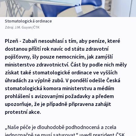
Stomatologická ordinace
Zdroj:
J.M. Guyon/ČTK
Plzeň - Zubaři nesouhlasí s tím, aby peníze, které
dostanou příští rok navíc od státu zdravotní
pojišťovny, šly pouze nemocnicím, jak zamýšlí
ministerstvo zdravotnictví. Část by podle nich měly
získat také stomatologické ordinace ve vyšších
úhradách za výplně zubů. V pondělí odešle Česká
stomatologická komora ministerstvu a médiím
prohlášení s avizovanými požadavky a předem
upozorňuje, že je případně připravena zahájit
protestní akce.
„Naše péče je dlouhodobě podhodnocená a zcela
jednoznačně se musí saturovat,“ uvedl prezident ČSK