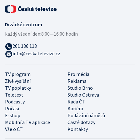
Divácké centrum
každý všední den:
8:00—16:00 hodin
261 136 113
info@ceskatelevize.cz
TV program
Pro média
Živé vysílání
Reklama
TV poplatky
Studio Brno
Teletext
Studio Ostrava
Podcasty
Rada ČT
Počasí
Kariéra
E-shop
Podávání námětů
Mobilní a TV aplikace
Časté dotazy
Vše o ČT
Kontakty