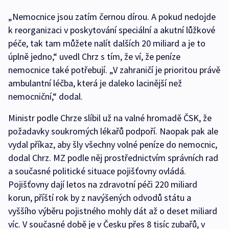
„Nemocnice jsou zatím černou dírou. A pokud nedojde
k reorganizaci v poskytování speciální a akutní lůžkové
péče, tak tam můžete nalít dalších 20 miliard a je to
úplně jedno,“ uvedl Chrz s tím, že ví, že peníze
nemocnice také potřebují. „V zahraničí je prioritou právě
ambulantní léčba, která je daleko lacinější než
nemocniční,“ dodal.
Ministr podle Chrze slíbil už na valné hromadě ČSK, že
požadavky soukromých lékařů podpoří. Naopak pak ale
vydal příkaz, aby šly všechny volné peníze do nemocnic,
dodal Chrz. MZ podle něj prostřednictvím správních rad
a současné politické situace pojišťovny ovládá.
Pojišťovny dají letos na zdravotní péči 220 miliard
korun, příští rok by z navýšených odvodů státu a
vyššího výběru pojistného mohly dát až o deset miliard
víc. V současné době je v Česku přes 8 tisíc zubařů, v