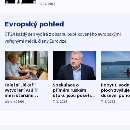
9. 12. 2018
Evropský pohled
ČT24 každý den vybírá z obsahu publikovaného evropskými
veřejnými médii, členy Eurovize.
Falešní „lékaři“
Spekulace o
Pobyt u vodn
vytvoření AI šíří
přímém ruském
ploch zvyšuje
mezi staršími
útoku jsou pošetilé,
duševní poho
Poláky nebezpečné
míní estonský
ukázala
včera v 07:00
7. 8. 2026
7. 8. 2026
zdravotní rady
bezpečnostní
mezinárodní 
expert