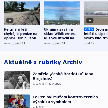
Hejtmani řeší
Ukrajina zasáhla
Dron n
VIDEO
chybějící peníze na
sklad Wildberries,
letišti u Lips
opravu silnic. Jsou
Rusové útočili na
skoro kilo trh
nenárokové, namítá
trh, hasiče či
indicie ukazuj
včera
před 8
h
včera
před 9
h
před 9
h
ministerstvo
stadion
Rusko
Aktuálně z rubriky
Archiv
Zemřela „česká Bardotka“ Jana
Brejchová
6. 2. 2026
6. 2. 2026
Le Pen byl mužem kontroverzních
výroků a symbolem
7. 1. 2025