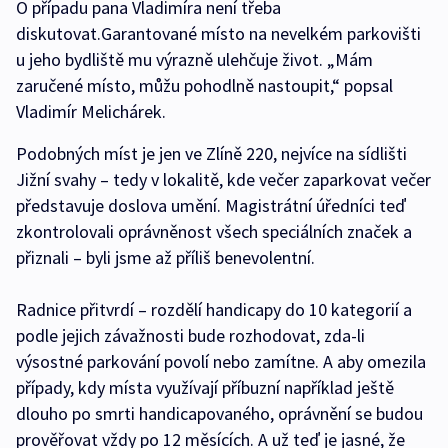
O případu pana Vladimíra není třeba
diskutovat.Garantované místo na nevelkém parkovišti
u jeho bydliště mu výrazně ulehčuje život. „Mám
zaručené místo, můžu pohodlně nastoupit,“ popsal
Vladimír Melichárek.
Podobných míst je jen ve Zlíně 220, nejvíce na sídlišti
Jižní svahy – tedy v lokalitě, kde večer zaparkovat večer
představuje doslova umění. Magistrátní úředníci teď
zkontrolovali oprávněnost všech speciálních značek a
přiznali – byli jsme až příliš benevolentní.
Radnice přitvrdí – rozdělí handicapy do 10 kategorií a
podle jejich závažnosti bude rozhodovat, zda-li
výsostné parkování povolí nebo zamítne. A aby omezila
případy, kdy místa využívají příbuzní například ještě
dlouho po smrti handicapovaného, oprávnění se budou
prověřovat vždy po 12 měsících. A už teď je jasné, že