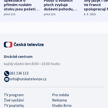
Spekulace o
Pobyt u vodních
Jiný jazyk i t
přímém ruském
ploch zvyšuje
Ve Francii
útoku jsou pošetilé,
duševní pohodu,
spolupracují h
míní estonský
ukázala
různých zemí
před 12
h
před 22
h
6. 8. 2026
bezpečnostní
mezinárodní studie
expert
Divácké centrum
každý všední den:
8:00—16:00 hodin
261 136 113
info@ceskatelevize.cz
TV program
Pro média
Živé vysílání
Reklama
TV poplatky
Studio Brno