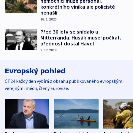
nemocnici může personál,
konkrétního viníka ale policisté
nenašli
16. 1. 2020
Před 30 lety se snídalo u
Mitterranda. Husák musel počkat,
přednost dostal Havel
9. 12. 2018
Evropský pohled
ČT24 každý den vybírá z obsahu publikovaného evropskými
veřejnými médii, členy Eurovize.