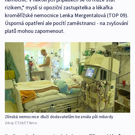
rizikem,“ myslí si opoziční zastupitelka a lékařka
kroměřížské nemocnice Lenka Mergentalová (TOP 09).
Úsporná opatření ale pocítí zaměstnanci - na zvyšování
platů mohou zapomenout.
Zlínská nemocnice dluží dodavatelům bezmála půl miliardy
Zdroj:
ČT24/ČT Brno