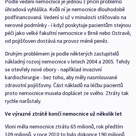
Podle vedení nemocnice je jednou z příčin problémů
úhradová vyhláška. Kvůli ní je nemocnice dlouhodobě
podfinancovaná. Vedení si už v minulosti stěžovalo na
nerovné podmínky - i když poskytuje pacientům stejnou
péči jako velké fakultní nemocnice v Brně nebo Ostravě,
od pojišťoven dostává na provoz méně peněz.
Druhým problémem je podle některých zastupitelů
nákladný rozvoj nemocnice v letech 2004 a 2005. Tehdy
se otevřely nové obory - například invazivní
kardiochirurgie - bez toho, aby měly nasmlouvané
zdravotní pojišťovny. Část nákladů na léčbu pacientů
proto nemocnice musela doplácet ze svého. Ztráty tak
rychle narůstaly.
Ve výrazné ztrátě končí nemocnice už několik let
Vloni měla nemocnice ztrátu 65 milionů, rok předtím
109 milionů, v roce 2010 to bylo dokonce 190 milionů