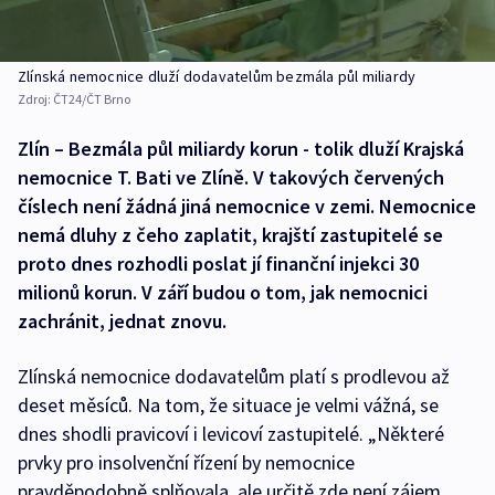
Zlínská nemocnice dluží dodavatelům bezmála půl miliardy
Zdroj:
ČT24/ČT Brno
Zlín – Bezmála půl miliardy korun - tolik dluží Krajská
nemocnice T. Bati ve Zlíně. V takových červených
číslech není žádná jiná nemocnice v zemi. Nemocnice
nemá dluhy z čeho zaplatit, krajští zastupitelé se
proto dnes rozhodli poslat jí finanční injekci 30
milionů korun. V září budou o tom, jak nemocnici
zachránit, jednat znovu.
Zlínská nemocnice dodavatelům platí s prodlevou až
deset měsíců. Na tom, že situace je velmi vážná, se
dnes shodli pravicoví i levicoví zastupitelé. „Některé
prvky pro insolvenční řízení by nemocnice
pravděpodobně splňovala, ale určitě zde není zájem