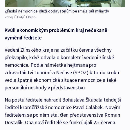
Zlínská nemocnice dluží dodavatelům bezmála půl miliardy
Zdroj:
ČT24/ČT Brno
Kvůli ekonomickým problémům kraj nečekaně
vyměnil ředitele
Vedení Zlínského kraje na začátku června všechny
překvapilo, když odvolalo kompletní vedení zlínské
nemocnice. Podle náměstka hejtmana pro
zdravotnictví Lubomíra Nečase (SPOZ) k tomu kroku
vedla špatná ekonomická situace nemocnice a také
personální neshody v představenstvu.
Na postu ředitele nahradil Bohuslava Škubala tehdejší
ředitel kroměřížské nemocnice Pavel Calábek. Novým
ředitelem se po něm stal člen představenstva Roman
Dostalík. Oba noví ředitelé se funkcí ujali 25. června.