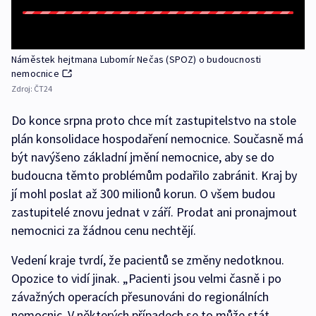
Náměstek hejtmana Lubomír Nečas (SPOZ) o budoucnosti
nemocnice
Zdroj:
ČT24
Do konce srpna proto chce mít zastupitelstvo na stole
plán konsolidace hospodaření nemocnice. Současně má
být navýšeno základní jmění nemocnice, aby se do
budoucna těmto problémům podařilo zabránit. Kraj by
jí mohl poslat až 300 milionů korun. O všem budou
zastupitelé znovu jednat v září. Prodat ani pronajmout
nemocnici za žádnou cenu nechtějí.
Vedení kraje tvrdí, že pacientů se změny nedotknou.
Opozice to vidí jinak. „Pacienti jsou velmi časně i po
závažných operacích přesunováni do regionálních
nemocnic. V některých případech se to může stát