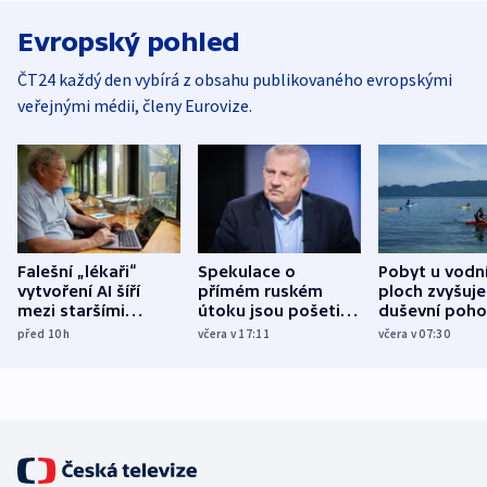
Evropský pohled
ČT24 každý den vybírá z obsahu publikovaného evropskými
veřejnými médii, členy Eurovize.
Falešní „lékaři“
Spekulace o
Pobyt u vodn
vytvoření AI šíří
přímém ruském
ploch zvyšuje
mezi staršími
útoku jsou pošetilé,
duševní poho
Poláky nebezpečné
míní estonský
ukázala
před 10
h
včera v 17:11
včera v 07:30
zdravotní rady
bezpečnostní
mezinárodní 
expert