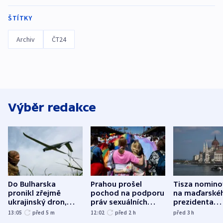
ŠTÍTKY
Archiv
ČT24
Výběr redakce
Do Bulharska
Prahou prošel
Tisza nomino
pronikl zřejmě
pochod na podporu
na maďarské
ukrajinský dron,
práv sexuálních
prezidenta
explodoval kilometr
menšin
bývalého šéf
13:05
před 5
m
12:02
před 2
h
před 3
h
od plynovodu
nejvyššího s