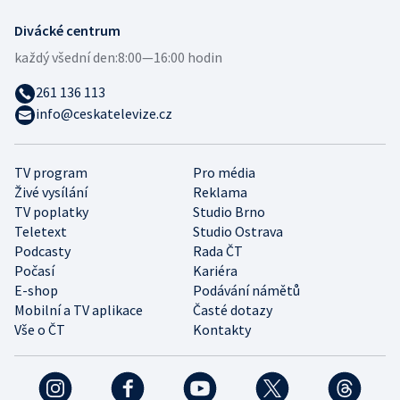
Divácké centrum
každý všední den:
8:00—16:00 hodin
261 136 113
info@ceskatelevize.cz
TV program
Pro média
Živé vysílání
Reklama
TV poplatky
Studio Brno
Teletext
Studio Ostrava
Podcasty
Rada ČT
Počasí
Kariéra
E-shop
Podávání námětů
Mobilní a TV aplikace
Časté dotazy
Vše o ČT
Kontakty