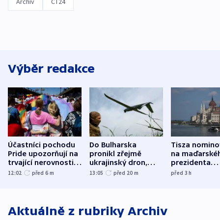
Archiv
ČT24
Výběr redakce
Účastníci pochodu
Do Bulharska
Tisza nomino
Pride upozorňují na
pronikl zřejmě
na maďarské
trvající nerovnosti i
ukrajinský dron,
prezidenta
společenskou
explodoval kilometr
bývalého šéf
12:02
před 6
m
13:05
před 20
m
před 3
h
atmosféru
od plynovodu
nejvyššího s
Aktuálně z rubriky
Archiv