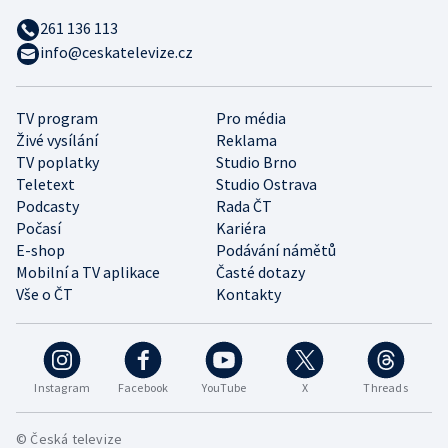
261 136 113
info@ceskatelevize.cz
TV program
Pro média
Živé vysílání
Reklama
TV poplatky
Studio Brno
Teletext
Studio Ostrava
Podcasty
Rada ČT
Počasí
Kariéra
E-shop
Podávání námětů
Mobilní a TV aplikace
Časté dotazy
Vše o ČT
Kontakty
Instagram
Facebook
YouTube
X
Threads
© Česká televize