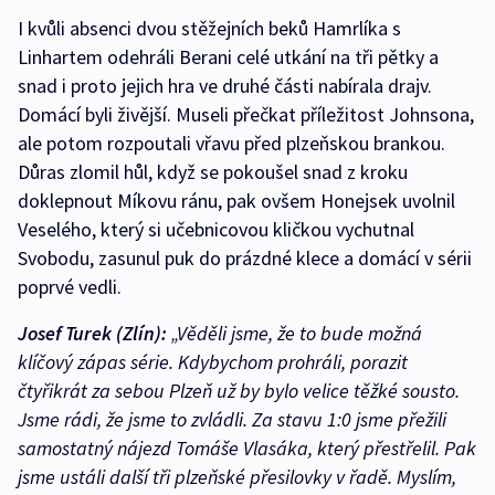
I kvůli absenci dvou stěžejních beků Hamrlíka s
Linhartem odehráli Berani celé utkání na tři pětky a
snad i proto jejich hra ve druhé části nabírala drajv.
Domácí byli živější. Museli přečkat příležitost Johnsona,
ale potom rozpoutali vřavu před plzeňskou brankou.
Důras zlomil hůl, když se pokoušel snad z kroku
doklepnout Míkovu ránu, pak ovšem Honejsek uvolnil
Veselého, který si učebnicovou kličkou vychutnal
Svobodu, zasunul puk do prázdné klece a domácí v sérii
poprvé vedli.
Josef Turek (Zlín):
„Věděli jsme, že to bude možná
klíčový zápas série. Kdybychom prohráli, porazit
čtyřikrát za sebou Plzeň už by bylo velice těžké sousto.
Jsme rádi, že jsme to zvládli. Za stavu 1:0 jsme přežili
samostatný nájezd Tomáše Vlasáka, který přestřelil. Pak
jsme ustáli další tři plzeňské přesilovky v řadě. Myslím,