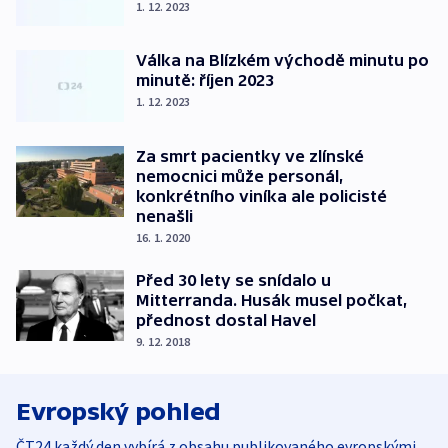
1. 12. 2023
Válka na Blízkém východě minutu po
minutě: říjen 2023
1. 12. 2023
Za smrt pacientky ve zlínské
nemocnici může personál,
konkrétního viníka ale policisté
nenašli
16. 1. 2020
Před 30 lety se snídalo u
Mitterranda. Husák musel počkat,
přednost dostal Havel
9. 12. 2018
Evropský pohled
ČT24 každý den vybírá z obsahu publikovaného evropskými