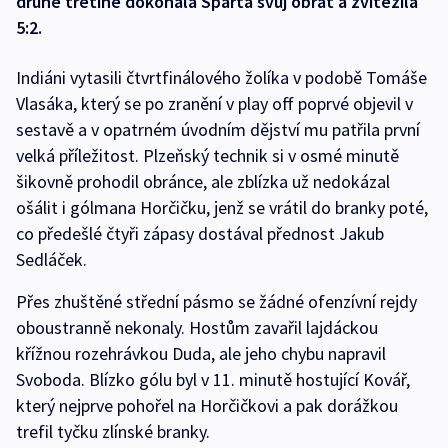
druhé třetině dokonala Sparta svůj obrat a zvítězila
5:2.
Indiáni vytasili čtvrtfinálového žolíka v podobě Tomáše
Vlasáka, který se po zranění v play off poprvé objevil v
sestavě a v opatrném úvodním dějství mu patřila první
velká příležitost. Plzeňský technik si v osmé minutě
šikovně prohodil obránce, ale zblízka už nedokázal
ošálit i gólmana Horčičku, jenž se vrátil do branky poté,
co předešlé čtyři zápasy dostával přednost Jakub
Sedláček.
Přes zhuštěné střední pásmo se žádné ofenzívní rejdy
oboustranně nekonaly. Hostům zavařil lajdáckou
křížnou rozehrávkou Duda, ale jeho chybu napravil
Svoboda. Blízko gólu byl v 11. minutě hostující Kovář,
který nejprve pohořel na Horčičkovi a pak dorážkou
trefil tyčku zlínské branky.