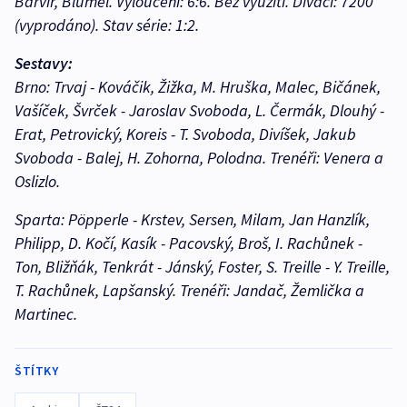
Barvíř, Blümel. Vyloučení: 6:6. Bez využití. Diváci: 7200
(vyprodáno). Stav série: 1:2.
Sestavy:
Brno: Trvaj - Kováčik, Žižka, M. Hruška, Malec, Bičánek,
Vašíček, Švrček - Jaroslav Svoboda, L. Čermák, Dlouhý -
Erat, Petrovický, Koreis - T. Svoboda, Divíšek, Jakub
Svoboda - Balej, H. Zohorna, Polodna. Trenéři: Venera a
Oslizlo.
Sparta: Pöpperle - Krstev, Sersen, Milam, Jan Hanzlík,
Philipp, D. Kočí, Kasík - Pacovský, Broš, I. Rachůnek -
Ton, Bližňák, Tenkrát - Jánský, Foster, S. Treille - Y. Treille,
T. Rachůnek, Lapšanský. Trenéři: Jandač, Žemlička a
Martinec.
ŠTÍTKY