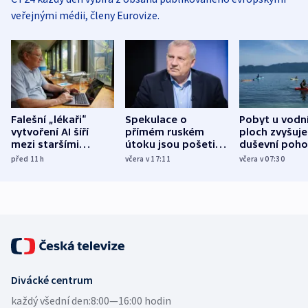
veřejnými médii, členy Eurovize.
Falešní „lékaři“
Spekulace o
Pobyt u vodn
vytvoření AI šíří
přímém ruském
ploch zvyšuje
mezi staršími
útoku jsou pošetilé,
duševní poho
Poláky nebezpečné
míní estonský
ukázala
před 11
h
včera v 17:11
včera v 07:30
zdravotní rady
bezpečnostní
mezinárodní 
expert
Divácké centrum
každý všední den:
8:00—16:00 hodin