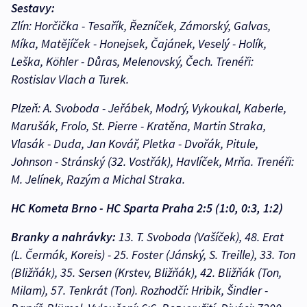
Sestavy:
Zlín: Horčička - Tesařík, Řezníček, Zámorský, Galvas,
Míka, Matějíček - Honejsek, Čajánek, Veselý - Holík,
Leška, Köhler - Důras, Melenovský, Čech. Trenéři:
Rostislav Vlach a Turek.
Plzeň: A. Svoboda - Jeřábek, Modrý, Vykoukal, Kaberle,
Marušák, Frolo, St. Pierre - Kratěna, Martin Straka,
Vlasák - Duda, Jan Kovář, Pletka - Dvořák, Pitule,
Johnson - Stránský (32. Vostřák), Havlíček, Mrňa. Trenéři:
M. Jelínek, Razým a Michal Straka.
HC Kometa Brno - HC Sparta Praha 2:5 (1:0, 0:3, 1:2)
Branky a nahrávky:
13. T. Svoboda (Vašíček), 48. Erat
(L. Čermák, Koreis) - 25. Foster (Jánský, S. Treille), 33. Ton
(Bližňák), 35. Sersen (Krstev, Bližňák), 42. Bližňák (Ton,
Milam), 57. Tenkrát (Ton). Rozhodčí: Hribik, Šindler -