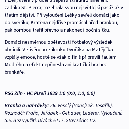
zadáka St. Pierra, rozehrála svou nejsvětlejší pasáž až v
třetím dějství. Při vyloučení Lešky sevřeli domácí jako
do svěráku; Kratěna nejdříve promáchl před brankou,
pak bombou trefil břevno a nakonec i boční síťku.
Domácí nezměrnou obětavostí fotbalový výsledek
ubránili. V závěru po zákroku Dvořáka na Matějíčka
vzplály emoce, hosté se však o finiš připravili faulem
Modrého a efekt nepřinesla ani kratičká hra bez
brankáře.
PSG Zlín - HC Plzeň 1929 1:0 (0:0, 1:0, 0:0)
Branka a nahrávky:
26. Veselý (Honejsek, Tesařík).
Rozhodčí: Fraňo, Jeřábek - Gebauer, Lederer. Vyloučení:
5:6. Bez využití. Diváci: 6117. Stav série: 1:2.