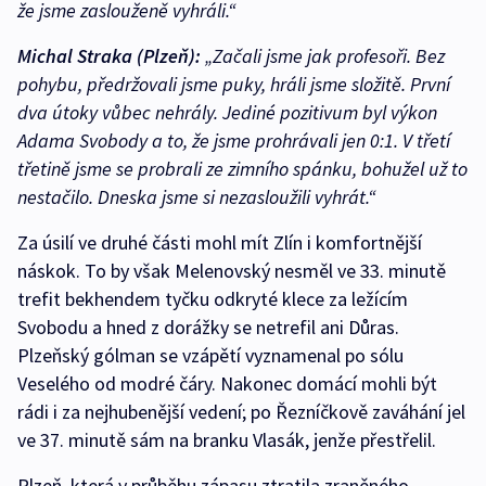
že jsme zaslouženě vyhráli.“
Michal Straka (Plzeň):
„Začali jsme jak profesoři. Bez
pohybu, předržovali jsme puky, hráli jsme složitě. První
dva útoky vůbec nehrály. Jediné pozitivum byl výkon
Adama Svobody a to, že jsme prohrávali jen 0:1. V třetí
třetině jsme se probrali ze zimního spánku, bohužel už to
nestačilo. Dneska jsme si nezasloužili vyhrát.“
Za úsilí ve druhé části mohl mít Zlín i komfortnější
náskok. To by však Melenovský nesměl ve 33. minutě
trefit bekhendem tyčku odkryté klece za ležícím
Svobodu a hned z dorážky se netrefil ani Důras.
Plzeňský gólman se vzápětí vyznamenal po sólu
Veselého od modré čáry. Nakonec domácí mohli být
rádi i za nejhubenější vedení; po Řezníčkově zaváhání jel
ve 37. minutě sám na branku Vlasák, jenže přestřelil.
Plzeň, která v průběhu zápasu ztratila zraněného