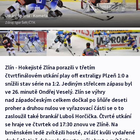
Utkání Sparta - Kometa
Zdroj:
Igor Šefr/ČTK
Zlín - Hokejisté Zlína porazili v třetím
čtvrtfinálovém utkání play off extraligy Plzeň 1:0 a
snížili stav série na 1:2. Jediným střelcem zápasu byl
ve 26. minutě Ondřej Veselý. Zlín se výhry
nad západočeským celkem dočkal po šňůře deseti
proher a druhou nulou ve vyřazovací části se o to
zasloužil také brankář Luboš Horčička. Čtvrté utkání
se hraje ve čtvrtek od 17:30 znovu ve Zlíně. Na
brněnském ledě zvítězili hosté, zvlášť kvůli vydařené