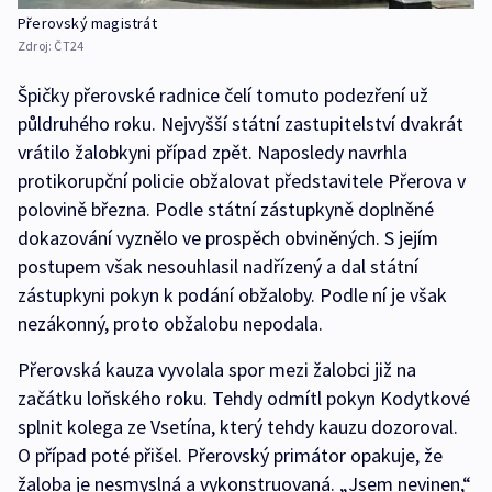
Přerovský magistrát
Zdroj:
ČT24
Špičky přerovské radnice čelí tomuto podezření už
půldruhého roku. Nejvyšší státní zastupitelství dvakrát
vrátilo žalobkyni případ zpět. Naposledy navrhla
protikorupční policie obžalovat představitele Přerova v
polovině března. Podle státní zástupkyně doplněné
dokazování vyznělo ve prospěch obviněných. S jejím
postupem však nesouhlasil nadřízený a dal státní
zástupkyni pokyn k podání obžaloby. Podle ní je však
nezákonný, proto obžalobu nepodala.
Přerovská kauza vyvolala spor mezi žalobci již na
začátku loňského roku. Tehdy odmítl pokyn Kodytkové
splnit kolega ze Vsetína, který tehdy kauzu dozoroval.
O případ poté přišel. Přerovský primátor opakuje, že
žaloba je nesmyslná a vykonstruovaná. „Jsem nevinen,“