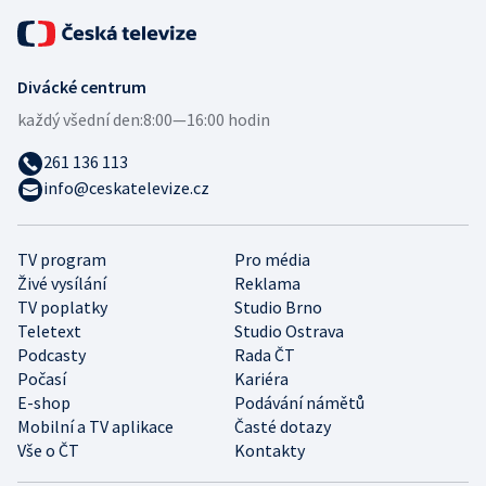
Divácké centrum
každý všední den:
8:00—16:00 hodin
261 136 113
info@ceskatelevize.cz
TV program
Pro média
Živé vysílání
Reklama
TV poplatky
Studio Brno
Teletext
Studio Ostrava
Podcasty
Rada ČT
Počasí
Kariéra
E-shop
Podávání námětů
Mobilní a TV aplikace
Časté dotazy
Vše o ČT
Kontakty