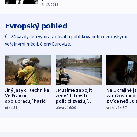
9. 12. 2018
Evropský pohled
ČT24 každý den vybírá z obsahu publikovaného evropskými
veřejnými médii, členy Eurovize.
Jiný jazyk i technika.
„Musíme zapojit
Na Ukrajině j
Ve Francii
ženy.“ Litevští
zadržováni o
spolupracují hasiči z
politici zvažují
z více než 50 
různých zemí
dohodu o
Bojovali na s
před 5
h
včera v 16:00
včera v 14:37
demografii
Ruska