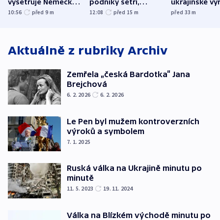
vyšetřuje Německo
podniky šetří,
ukrajinské vý
jako úmyslný pokus
omezuje se doprava
útokům v Pob
10:56
před 9
m
12:08
před 15
m
před 33
m
o způsobení
i svícení
tvrdí Litva
exploze
Aktuálně z rubriky
Archiv
Zemřela „česká Bardotka“ Jana
Brejchová
6. 2. 2026
6. 2. 2026
Le Pen byl mužem kontroverzních
výroků a symbolem
7. 1. 2025
Ruská válka na Ukrajině minutu po
minutě
11. 5. 2023
19. 11. 2024
Válka na Blízkém východě minutu po