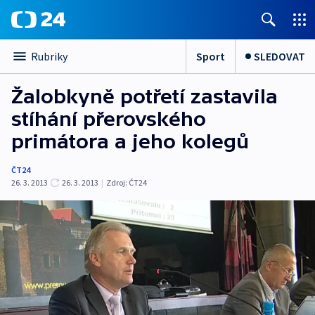
Sport
SLEDOVAT
Rubriky
Žalobkyně potřetí zastavila
stíhání přerovského
primátora a jeho kolegů
ČT24
26. 3. 2013
26. 3. 2013
|
Zdroj:
ČT24