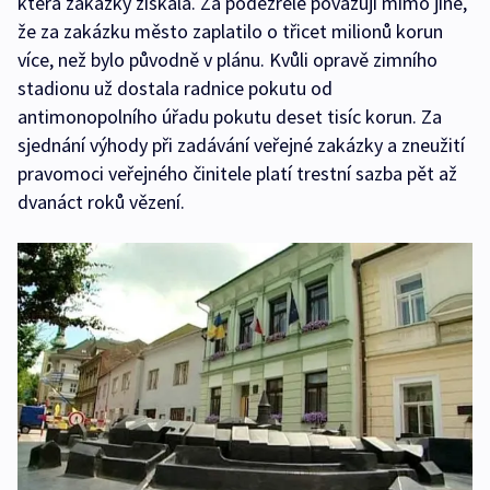
která zakázky získala. Za podezřelé považují mimo jiné,
že za zakázku město zaplatilo o třicet milionů korun
více, než bylo původně v plánu. Kvůli opravě zimního
stadionu už dostala radnice pokutu od
antimonopolního úřadu pokutu deset tisíc korun. Za
sjednání výhody při zadávání veřejné zakázky a zneužití
pravomoci veřejného činitele platí trestní sazba pět až
dvanáct roků vězení.