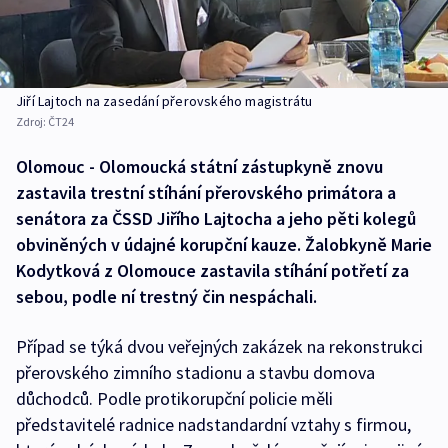
Jiří Lajtoch na zasedání přerovského magistrátu
Zdroj:
ČT24
Olomouc - Olomoucká státní zástupkyně znovu
zastavila trestní stíhání přerovského primátora a
senátora za ČSSD Jiřího Lajtocha a jeho pěti kolegů
obviněných v údajné korupční kauze. Žalobkyně Marie
Kodytková z Olomouce zastavila stíhání potřetí za
sebou, podle ní trestný čin nespáchali.
Případ se týká dvou veřejných zakázek na rekonstrukci
přerovského zimního stadionu a stavbu domova
důchodců. Podle protikorupční policie měli
představitelé radnice nadstandardní vztahy s firmou,