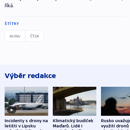
říká.
ŠTÍTKY
Archiv
ČT24
Výběr redakce
Incidenty s drony na
Klimatický budíček
Rusko uvažuj
letišti v Lipsku
Maďarů. Lidé i
využití dronů