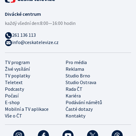
Divácké centrum
každý všední den:
8:00—16:00 hodin
261 136 113
info@ceskatelevize.cz
TV program
Pro média
Živé vysílání
Reklama
TV poplatky
Studio Brno
Teletext
Studio Ostrava
Podcasty
Rada ČT
Počasí
Kariéra
E-shop
Podávání námětů
Mobilní a TV aplikace
Časté dotazy
Vše o ČT
Kontakty