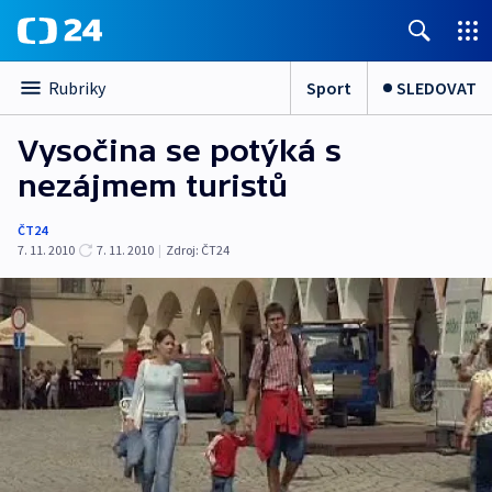
Sport
SLEDOVAT
Rubriky
Vysočina se potýká s
nezájmem turistů
ČT24
7. 11. 2010
7. 11. 2010
|
Zdroj:
ČT24