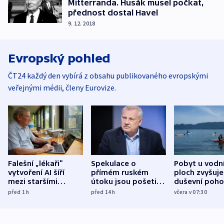
Mitterranda. Husák musel počkat,
přednost dostal Havel
9. 12. 2018
Evropský pohled
ČT24 každý den vybírá z obsahu publikovaného evropskými
veřejnými médii, členy Eurovize.
Falešní „lékaři“
Spekulace o
Pobyt u vodn
vytvoření AI šíří
přímém ruském
ploch zvyšuje
mezi staršími
útoku jsou pošetilé,
duševní poho
Poláky nebezpečné
míní estonský
ukázala
před 1
h
před 14
h
včera v 07:30
zdravotní rady
bezpečnostní
mezinárodní 
expert