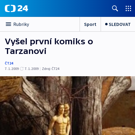
Sport
SLEDOVAT
Rubriky
Vyšel první komiks o
Tarzanovi
ČT24
7. 1. 2009
7. 1. 2009
|
Zdroj:
ČT24