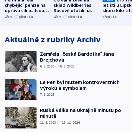
chybějící peníze na
sklad Wildberries,
letišti u Lips
opravu silnic. Jsou
Rusové útočili na
skoro kilo trh
nenárokové, namítá
trh, hasiče či
indicie ukazuj
včera
před 11
h
včera
před 11
h
před 11
h
ministerstvo
stadion
Rusko
Aktuálně z rubriky
Archiv
Zemřela „česká Bardotka“ Jana
Brejchová
6. 2. 2026
6. 2. 2026
Le Pen byl mužem kontroverzních
výroků a symbolem
7. 1. 2025
Ruská válka na Ukrajině minutu po
minutě
11. 5. 2023
19. 11. 2024