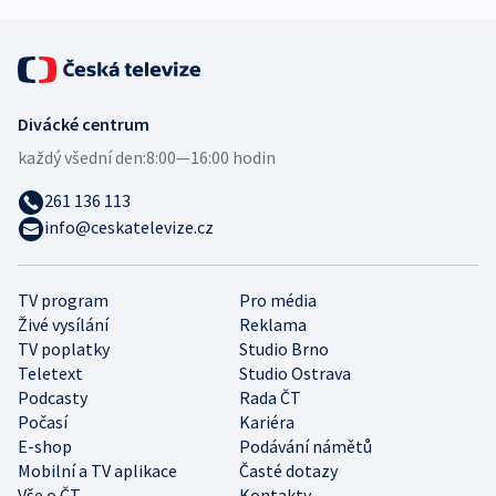
Divácké centrum
každý všední den:
8:00—16:00 hodin
261 136 113
info@ceskatelevize.cz
TV program
Pro média
Živé vysílání
Reklama
TV poplatky
Studio Brno
Teletext
Studio Ostrava
Podcasty
Rada ČT
Počasí
Kariéra
E-shop
Podávání námětů
Mobilní a TV aplikace
Časté dotazy
Vše o ČT
Kontakty