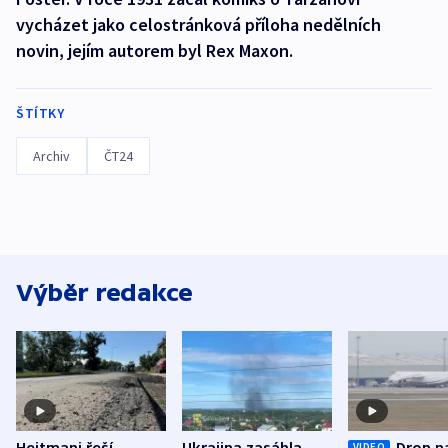
vycházet jako celostránková příloha nedělních
novin, jejím autorem byl Rex Maxon.
ŠTÍTKY
Archiv
ČT24
Výběr redakce
Hejtmani řeší
Ukrajina zasáhla
Dron n
VIDEO