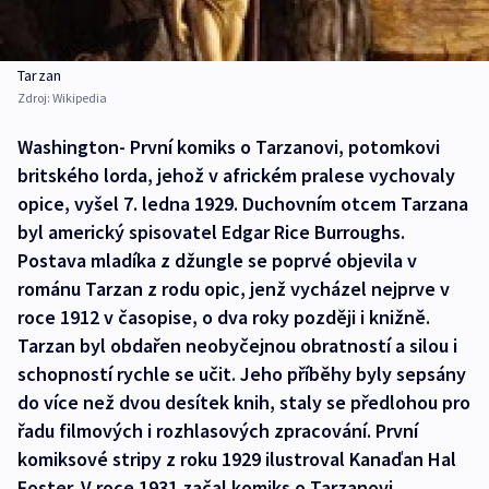
Tarzan
Zdroj:
Wikipedia
Washington- První komiks o Tarzanovi, potomkovi
britského lorda, jehož v africkém pralese vychovaly
opice, vyšel 7. ledna 1929. Duchovním otcem Tarzana
byl americký spisovatel Edgar Rice Burroughs.
Postava mladíka z džungle se poprvé objevila v
románu Tarzan z rodu opic, jenž vycházel nejprve v
roce 1912 v časopise, o dva roky později i knižně.
Tarzan byl obdařen neobyčejnou obratností a silou i
schopností rychle se učit. Jeho příběhy byly sepsány
do více než dvou desítek knih, staly se předlohou pro
řadu filmových i rozhlasových zpracování. První
komiksové stripy z roku 1929 ilustroval Kanaďan Hal
Foster. V roce 1931 začal komiks o Tarzanovi