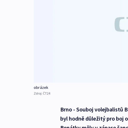
obrázek
Zdroj:
ČT24
Brno - Souboj volejbalistů B
byl hodně důležitý pro boj 
Benátky měly v zápase šanci