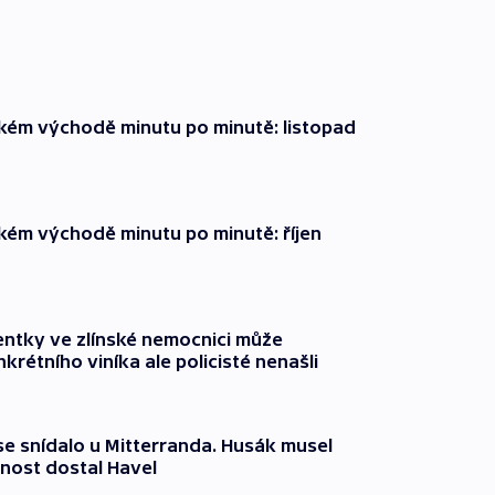
zkém východě minutu po minutě: listopad
zkém východě minutu po minutě: říjen
entky ve zlínské nemocnici může
krétního viníka ale policisté nenašli
 se snídalo u Mitterranda. Husák musel
nost dostal Havel