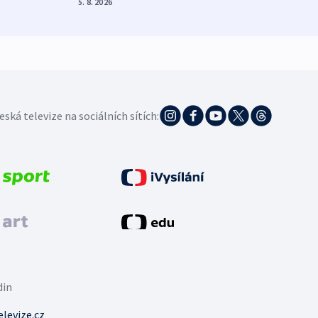
5. 8. 2026
eská televize na sociálních sítích:
din
levize.cz