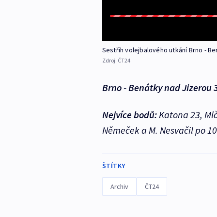
Sestřih volejbalového utkání Brno - B
Zdroj:
ČT24
Brno - Benátky nad Jizerou 3:
Nejvíce bodů:
Katona 23, Mlču
Němeček a M. Nesvačil po 10
ŠTÍTKY
Archiv
ČT24