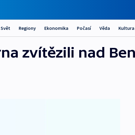
Svět
Regiony
Ekonomika
Počasí
Věda
Kultura
rna zvítězili nad B