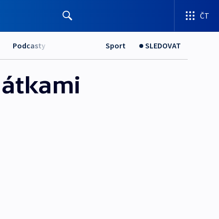
ČT
Podcasty
Sport
SLEDOVAT
enátkami