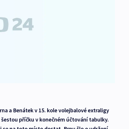
rna a Benátek v 15. kole volejbalové extraligy
o šestou příčku v konečném účtování tabulky.
 se na toto místo dostat, Brnu šlo o udržení