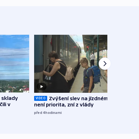
 sklady
Zvýšení slev na jízdném teď
Opil
VIDEO
ili v
není priorita, zní z vlády
vozid
stře
před 4
hodinami
před 5