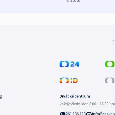
5. 8. 2026
Č
Divácké centrum
ů
každý všední den:
8:00—16:00 ho
261 136 113
info@ceskate