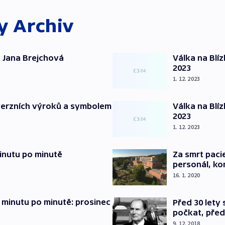
ky
Archiv
 Jana Brejchová
Válka na Blí
2023
1. 12. 2023
verzních výroků a symbolem
Válka na Blí
2023
1. 12. 2023
inutu po minutě
Za smrt paci
personál, kon
16. 1. 2020
 minutu po minutě: prosinec
Před 30 lety
počkat, před
9. 12. 2018