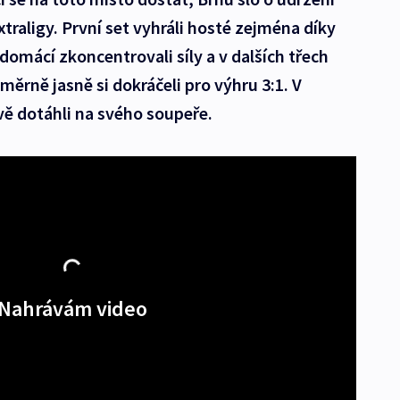
xtraligy. První set vyhráli hosté zejména díky
domácí zkoncentrovali síly a v dalších třech
oměrně jasně si dokráčeli pro výhru 3:1. V
vě dotáhli na svého soupeře.
Nahrávám video