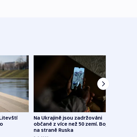
Litevští
Na Ukrajině jsou zadržováni
Španě
 o
občané z více než 50 zemí. Bojovali
dosta
na straně Ruska
4. 8. 20