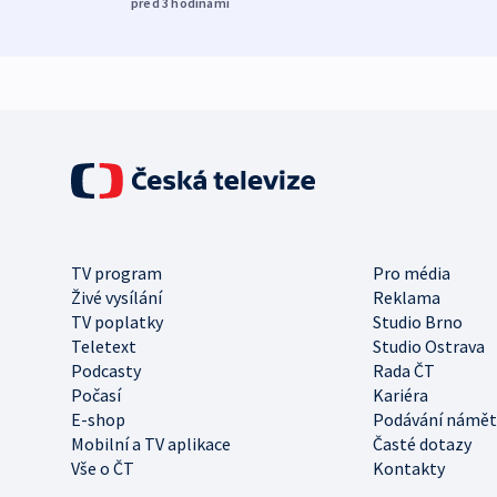
před 3
hodinami
TV program
Pro média
Živé vysílání
Reklama
TV poplatky
Studio Brno
Teletext
Studio Ostrava
Podcasty
Rada ČT
Počasí
Kariéra
E-shop
Podávání námět
Mobilní a TV aplikace
Časté dotazy
Vše o ČT
Kontakty