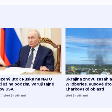
zený útok Ruska na NATO
Ukrajina znovu zasáhla
í už na podzim, varují tajné
Wildberies. Rusové útoč
žby USA
Charkovské oblasti
před 2
hodinami
před 2
hodinami