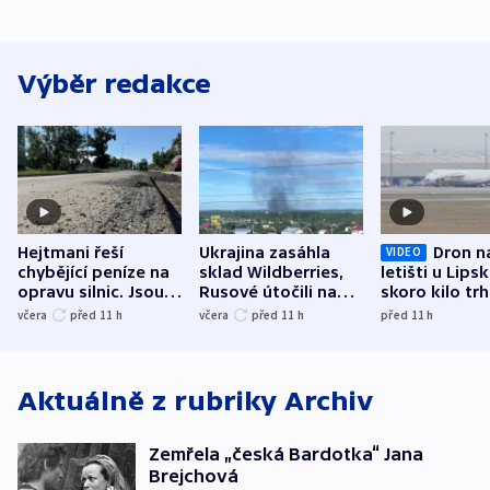
Výběr redakce
Hejtmani řeší
Ukrajina zasáhla
Dron n
VIDEO
chybějící peníze na
sklad Wildberries,
letišti u Lips
opravu silnic. Jsou
Rusové útočili na
skoro kilo trh
nenárokové, namítá
trh, hasiče či
indicie ukazuj
včera
před 11
h
včera
před 11
h
před 11
h
ministerstvo
stadion
Rusko
Aktuálně z rubriky
Archiv
Zemřela „česká Bardotka“ Jana
Brejchová