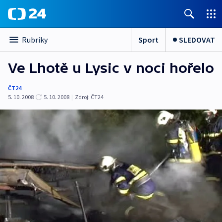
Sport
SLEDOVAT
Rubriky
Ve Lhotě u Lysic v noci hořelo
ČT24
5. 10. 2008
5. 10. 2008
|
Zdroj:
ČT24