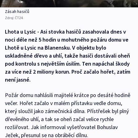
Zásah hasičů
Zdroj:
ČT24
Lhota u Lysic - Asi stovka hasičů zasahovala dnes v
noci déle než 5 hodin u mohutného požáru domu ve
Lhotě u Lysic na Blanensku. V objektu bylo
uskladněné dřevo a uhlí, takže hasiči dostávali oheň
pod kontrolu s největším úsilím. Ten napáchal škody
za více než 2 miliony korun. Proč začalo hořet, zatím
není jasné.
Požár domu nahlásili majitelé krátce po desáté hodině
večer. Hořet začalo v malém přístavku vedle domu,
který sloužil jako zámečnická dílna. Přístřešek byl plný
dřevěného uhlí, a tak se oheň začal velice rychle
rozšiřovat. Jak informoval vyšetřovatel Bohuslav
Ježek, přesunul se na obráběcí dílnu.