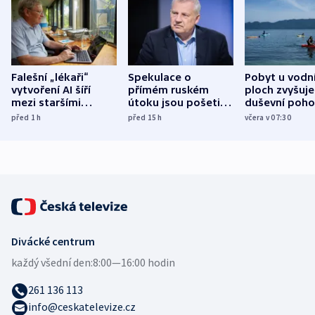
Falešní „lékaři“
Spekulace o
Pobyt u vodn
vytvoření AI šíří
přímém ruském
ploch zvyšuje
mezi staršími
útoku jsou pošetilé,
duševní poho
Poláky nebezpečné
míní estonský
ukázala
před 1
h
před 15
h
včera v 07:30
zdravotní rady
bezpečnostní
mezinárodní 
expert
Divácké centrum
každý všední den:
8:00—16:00 hodin
261 136 113
info@ceskatelevize.cz