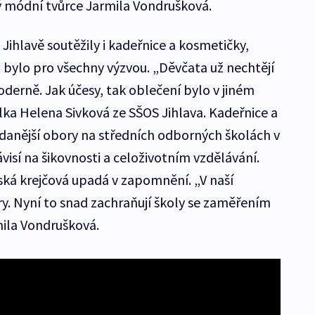
 módní tvůrce Jarmila Vondrušková.
ihlavě soutěžily i kadeřnice a kosmetičky,
bylo pro všechny výzvou. „Děvčata už nechtějí
moderně. Jak účesy, tak oblečení bylo v jiném
lka Helena Sivková ze SŠOS Jihlava. Kadeřnice a
danější obory na středních odborných školách v
ávisí na šikovnosti a celoživotním vzdělávání.
á krejčová upadá v zapomnění. „V naší
ry. Nyní to snad zachraňují školy se zaměřením
mila Vondrušková.