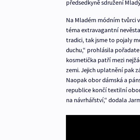
předsedkyně sdružení Mladý
Na Mladém módním tvůrci v J
téma extravagantní nevěsta 
tradici, tak jsme to pojaly 
duchu,“ prohlásila pořadate
kosmetička patří mezi nejžá
zemi. Jejich uplatnění pak z
Naopak obor dámská a pánsk
republice končí textilní obo
na návrhářství,“ dodala Jar