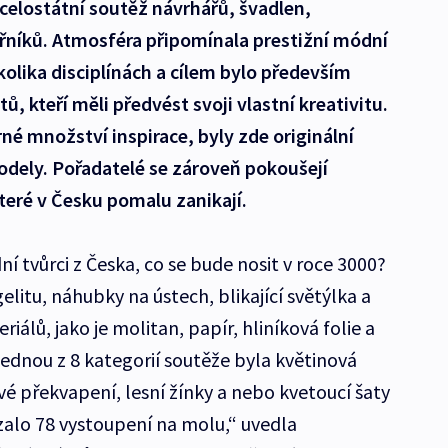
celostátní soutěž návrhářů, švadlen,
eřníků. Atmosféra připomínala prestižní módní
kolika disciplínách a cílem bylo především
 kteří měli předvést svoji vlastní kreativitu.
né množství inspirace, byly zde originální
modely. Pořadatelé se zároveň pokoušejí
které v Česku pomalu zanikají.
ní tvůrci z Česka, co se bude nosit v roce 3000?
elitu, náhubky na ústech, blikající světýlka a
álů, jako je molitan, papír, hliníková folie a
Jednou z 8 kategorií soutěže byla květinová
vé překvapení, lesní žínky a nebo kvetoucí šaty
zalo 78 vystoupení na molu,“ uvedla