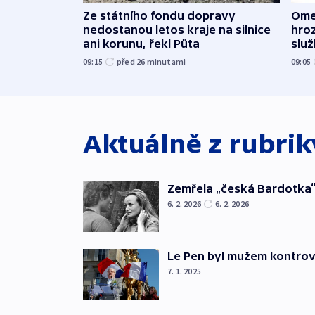
Ome
Ze státního fondu dopravy
hroz
nedostanou letos kraje na silnice
slu
ani korunu, řekl Půta
09:05
09:15
před 26
minutami
Aktuálně z rubri
Zemřela „česká Bardotka“
6. 2. 2026
6. 2. 2026
Le Pen byl mužem kontro
7. 1. 2025