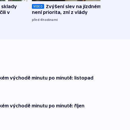
 sklady
Zvýšení slev na jízdném teď
Opil
VIDEO
ili v
není priorita, zní z vlády
vozid
stře
před 4
hodinami
před 5
zkém východě minutu po minutě: listopad
zkém východě minutu po minutě: říjen