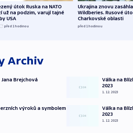
zený útok Ruska na NATO
Ukrajina znovu zasáhla
í už na podzim, varují tajné
Wildberies. Rusové útoč
žby USA
Charkovské oblasti
před 1
hodinou
před 1
hodinou
ky
Archiv
 Jana Brejchová
Válka na Blí
2023
1. 12. 2023
verzních výroků a symbolem
Válka na Blí
2023
1. 12. 2023