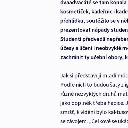
dvaadvacáté se tam konala 
kosmetiček, kadeřnic i kad
přehlídku, soutěžilo se v ně
prezentovat nápady studentů,
Studenti předvedli nepřeber
účesy a líčení i neobvyklé 
zachránit ty učební obory, 
Jak si představují mladí mód
Podle nich to budou šaty z ig
různé nezvyklých druhů materi
jako doplněk třeba hadice. 
smršť, k vidění bylo kaktuso
se závojem. „Celkově se uká