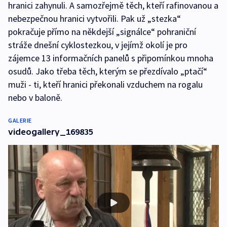
hranici zahynuli. A samozřejmě těch, kteří rafinovanou a
nebezpečnou hranici vytvořili. Pak už „stezka“
pokračuje přímo na někdejší „signálce“ pohraniční
stráže dnešní cyklostezkou, v jejímž okolí je pro
zájemce 13 informačních panelů s připomínkou mnoha
osudů. Jako třeba těch, kterým se přezdívalo „ptačí“
muži - ti, kteří hranici překonali vzduchem na rogalu
nebo v baloně.
GALERIE
videogallery_169835