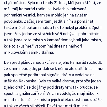
čtyři měsíce. Bylo mu tehdy 21 let. „Měl jsem štěstí, že
měl můj kamarád rodinu v Úvalech, v takzvané
pohraniční vesnici, kam se mohlo jen na zvláštní
povolenku. Začal jsem tam jezdit s ním a pomáhat,
takže mě už potom znali, a tak to nebyl problém. Zjistil
jsem, že v jedné ze strážních věží nebývají pohraničníci,
a tak jsme toto místo s kamarádem vybrali jako místo,
kde to zkusíme,“ vzpomínal dnes na nádvoří
mikulovském zámku Bařina.
Den před plánovanou akcí se ale jeho kamarád rozhodl,
že s ním neodejde, přidali se k němu ale další tři, s nimiž
pak společně podhrabal signální dráty a vydal se na
útěk do Rakouska. Bylo to velké drama, protože jeden
z jeho druhů se do jámy pod dráty vrhl tak prudce, že
spustil signální zařízení. Všichni věděli, že mají několik
minut na to, až se k místu jejich útěku dostanou stráže,
a tak ze všech sil běželi. Devět set metrů museli