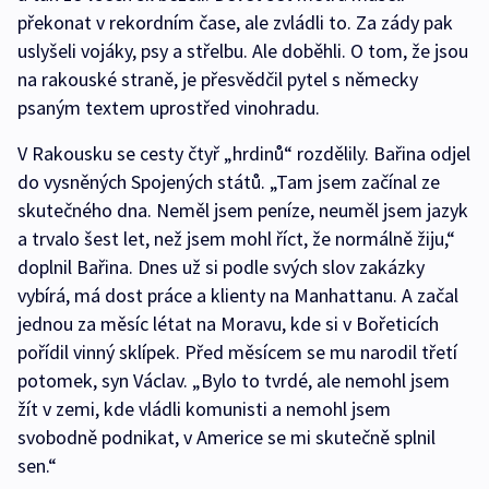
překonat v rekordním čase, ale zvládli to. Za zády pak
uslyšeli vojáky, psy a střelbu. Ale doběhli. O tom, že jsou
na rakouské straně, je přesvědčil pytel s německy
psaným textem uprostřed vinohradu.
V Rakousku se cesty čtyř „hrdinů“ rozdělily. Bařina odjel
do vysněných Spojených států. „Tam jsem začínal ze
skutečného dna. Neměl jsem peníze, neuměl jsem jazyk
a trvalo šest let, než jsem mohl říct, že normálně žiju,“
doplnil Bařina. Dnes už si podle svých slov zakázky
vybírá, má dost práce a klienty na Manhattanu. A začal
jednou za měsíc létat na Moravu, kde si v Bořeticích
pořídil vinný sklípek. Před měsícem se mu narodil třetí
potomek, syn Václav. „Bylo to tvrdé, ale nemohl jsem
žít v zemi, kde vládli komunisti a nemohl jsem
svobodně podnikat, v Americe se mi skutečně splnil
sen.“