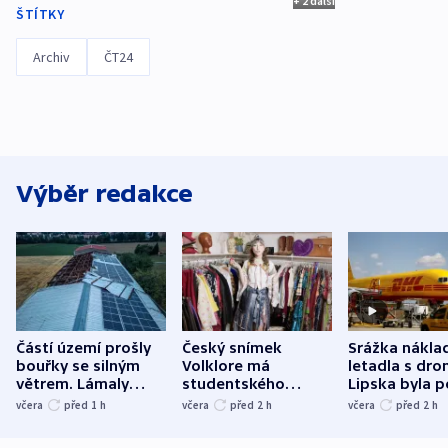
+ 2 další
ŠTÍTKY
Archiv
ČT24
Výběr redakce
Částí území prošly
Český snímek
Srážka nákla
bouřky se silným
Volklore má
letadla s dr
větrem. Lámaly
studentského
Lipska byla p
stromy a poničily
Oscara, zabojuje o
německého mi
včera
před 1
h
včera
před 2
h
včera
před 2
h
střechu
cenu za krátký film
hybridní útok