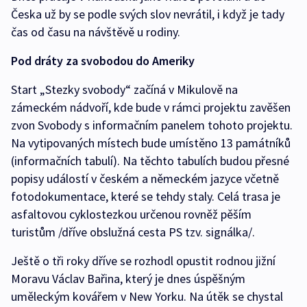
Česka už by se podle svých slov nevrátil, i když je tady
čas od času na návštěvě u rodiny.
Pod dráty za svobodou do Ameriky
Start „Stezky svobody“ začíná v Mikulově na
zámeckém nádvoří, kde bude v rámci projektu zavěšen
zvon Svobody s informačním panelem tohoto projektu.
Na vytipovaných místech bude umístěno 13 památníků
(informačních tabulí). Na těchto tabulích budou přesné
popisy událostí v českém a německém jazyce včetně
fotodokumentace, které se tehdy staly. Celá trasa je
asfaltovou cyklostezkou určenou rovněž pěším
turistům /dříve obslužná cesta PS tzv. signálka/.
Ještě o tři roky dříve se rozhodl opustit rodnou jižní
Moravu Václav Bařina, který je dnes úspěšným
uměleckým kovářem v New Yorku. Na útěk se chystal