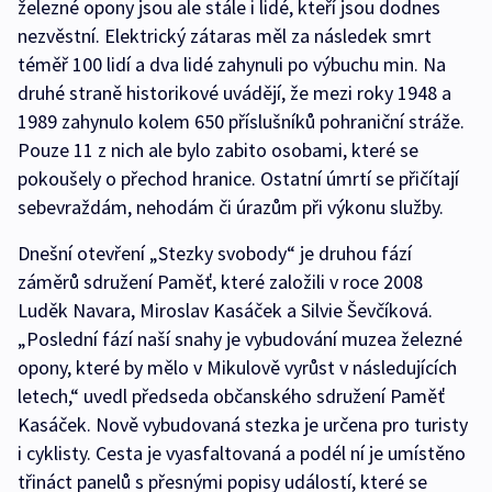
železné opony jsou ale stále i lidé, kteří jsou dodnes
nezvěstní. Elektrický zátaras měl za následek smrt
téměř 100 lidí a dva lidé zahynuli po výbuchu min. Na
druhé straně historikové uvádějí, že mezi roky 1948 a
1989 zahynulo kolem 650 příslušníků pohraniční stráže.
Pouze 11 z nich ale bylo zabito osobami, které se
pokoušely o přechod hranice. Ostatní úmrtí se přičítají
sebevraždám, nehodám či úrazům při výkonu služby.
Dnešní otevření „Stezky svobody“ je druhou fází
záměrů sdružení Paměť, které založili v roce 2008
Luděk Navara, Miroslav Kasáček a Silvie Ševčíková.
„Poslední fází naší snahy je vybudování muzea železné
opony, které by mělo v Mikulově vyrůst v následujících
letech,“ uvedl předseda občanského sdružení Paměť
Kasáček. Nově vybudovaná stezka je určena pro turisty
i cyklisty. Cesta je vyasfaltovaná a podél ní je umístěno
třináct panelů s přesnými popisy událostí, které se