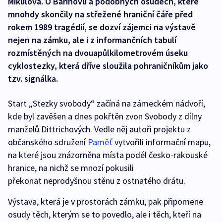
Mikulova. O Bařinovu a podobných osudech, které
mnohdy skončily na střežené hraniční čáře před
rokem 1989 tragédií, se dozví zájemci na výstavě
nejen na zámku, ale i z informančních tabulí
rozmístěných na dvouapůlkilometrovém úseku
cyklostezky, která dříve sloužila pohraničníkům jako
tzv. signálka.
Start „Stezky svobody“ začíná na zámeckém nádvoří,
kde byl zavěšen a dnes pokřtěn zvon Svobody z dílny
manželů Dittrichových. Vedle něj autoři projektu z
občanského sdružení
Paměť
vytvořili informační mapu,
na které jsou znázorněna místa podél česko-rakouské
hranice, na nichž se mnozí pokusili
překonat neprodyšnou stěnu z ostnatého drátu.
Výstava, která je v prostorách zámku, pak připomene
osudy těch, kterým se to povedlo, ale i těch, kteří na