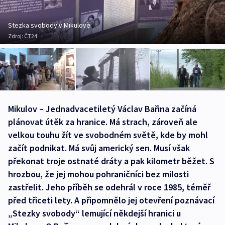
Stezka svobody v Mikulově
Zdroj:
ČT24
Mikulov – Jednadvacetiletý Václav Bařina začíná
plánovat útěk za hranice. Má strach, zároveň ale
velkou touhu žít ve svobodném světě, kde by mohl
začít podnikat. Má svůj americký sen. Musí však
překonat troje ostnaté dráty a pak kilometr běžet. S
hrozbou, že jej mohou pohraničníci bez milosti
zastřelit. Jeho příběh se odehrál v roce 1985, téměř
před třiceti lety. A připomnělo jej otevření poznávací
„Stezky svobody“ lemující někdejší hranici u