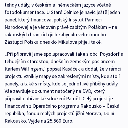
tehdy udály, v českém a německém jazyce včetně
fotodokumentace. U Staré Celnice je navíc ještě jeden
panel, který financoval polský Insytut Pamieci
Narodowej a je věnován právě zabitým Polákům – na
rakouských hranicích jich zahynulo velmi mnoho.
Zástupci Polska dnes do Mikulova přijeli také.
„Při přípravě jsme spolupracovali také s obcí Poysdorf a
tehdejším starostou, dnešním zemským poslancem
Karlem Wilfingem,“ popsal Kasáček a dodal, že v rámci
projektu vznikly mapy se zakreslenými místy, kde stojí
panely, a také s místy, kde se jednotlivé příběhy udály.
Vše završuje dokument natočený na DVD, který
připravilo občanské sdružení Paměť. Celý projekt je
financován z Operačního programu Rakousko – Česká
republika, fondu malých projektů jižní Morava, Dolní
Rakousko. Vyjde na 25.560 Euro.