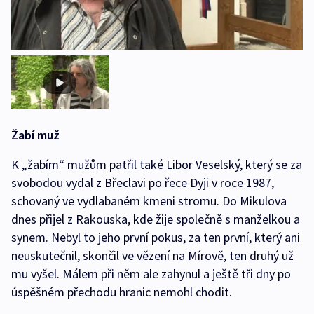
Žabí muž
K „žabím“ mužům patřil také Libor Veselský, který se za
svobodou vydal z Břeclavi po řece Dyji v roce 1987,
schovaný ve vydlabaném kmeni stromu. Do Mikulova
dnes přijel z Rakouska, kde žije společně s manželkou a
synem. Nebyl to jeho první pokus, za ten první, který ani
neuskutečnil, skončil ve vězení na Mírově, ten druhý už
mu vyšel. Málem při něm ale zahynul a ještě tři dny po
úspěšném přechodu hranic nemohl chodit.