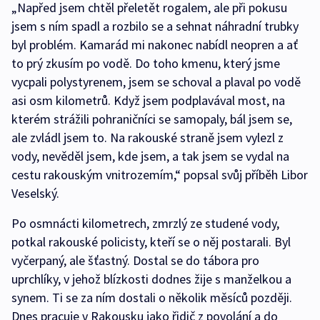
„Napřed jsem chtěl přeletět rogalem, ale při pokusu
jsem s ním spadl a rozbilo se a sehnat náhradní trubky
byl problém. Kamarád mi nakonec nabídl neopren a ať
to prý zkusím po vodě. Do toho kmenu, který jsme
vycpali polystyrenem, jsem se schoval a plaval po vodě
asi osm kilometrů. Když jsem podplavával most, na
kterém strážili pohraničníci se samopaly, bál jsem se,
ale zvládl jsem to. Na rakouské straně jsem vylezl z
vody, nevěděl jsem, kde jsem, a tak jsem se vydal na
cestu rakouským vnitrozemím,“ popsal svůj příběh Libor
Veselský.
Po osmnácti kilometrech, zmrzlý ze studené vody,
potkal rakouské policisty, kteří se o něj postarali. Byl
vyčerpaný, ale šťastný. Dostal se do tábora pro
uprchlíky, v jehož blízkosti dodnes žije s manželkou a
synem. Ti se za ním dostali o několik měsíců později.
Dnes pracuje v Rakousku jako řidič z povolání a do