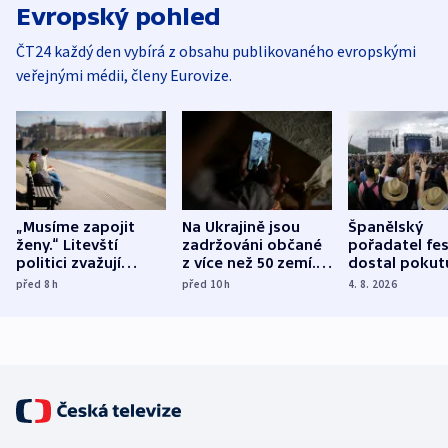
Evropský pohled
ČT24 každý den vybírá z obsahu publikovaného evropskými
veřejnými médii, členy Eurovize.
„Musíme zapojit
Na Ukrajině jsou
Španělský
ženy.“ Litevští
zadržováni občané
pořadatel fes
politici zvažují
z více než 50 zemí.
dostal pokut
dohodu o
Bojovali na straně
nekalé prakti
před 8
h
před 10
h
4. 8. 2026
demografii
Ruska