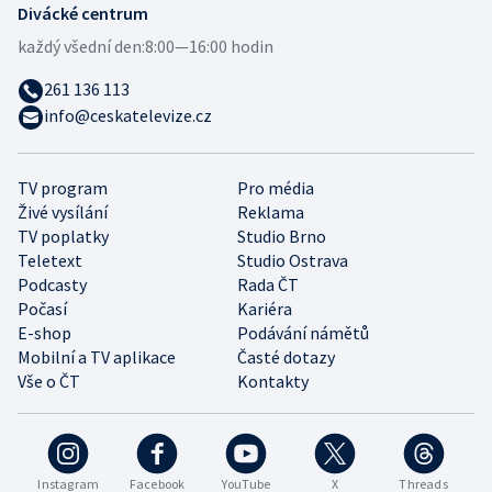
Divácké centrum
každý všední den:
8:00—16:00 hodin
261 136 113
info@ceskatelevize.cz
TV program
Pro média
Živé vysílání
Reklama
TV poplatky
Studio Brno
Teletext
Studio Ostrava
Podcasty
Rada ČT
Počasí
Kariéra
E-shop
Podávání námětů
Mobilní a TV aplikace
Časté dotazy
Vše o ČT
Kontakty
Instagram
Facebook
YouTube
X
Threads