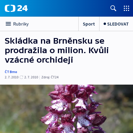
Sport
SLEDOVAT
Rubriky
Skládka na Brněnsku se
prodražila o milion. Kvůli
vzácné orchideji
ČT Brno
2. 7. 2010
2. 7. 2010
|
Zdroj:
ČT24