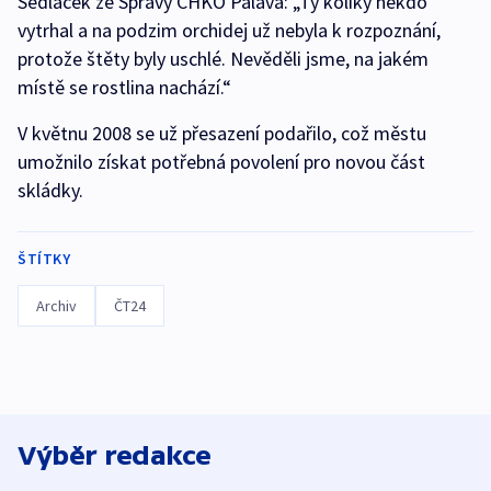
Sedláček ze Správy CHKO Pálava: „Ty kolíky někdo
vytrhal a na podzim orchidej už nebyla k rozpoznání,
protože štěty byly uschlé. Nevěděli jsme, na jakém
místě se rostlina nachází.“
V květnu 2008 se už přesazení podařilo, což městu
umožnilo získat potřebná povolení pro novou část
skládky.
ŠTÍTKY
Archiv
ČT24
Výběr redakce