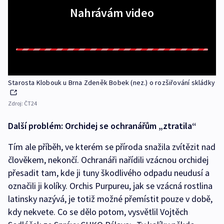
Nahrávám video
Starosta Klobouk u Brna Zdeněk Bobek (nez.) o rozšiřování skládky
Zdroj:
ČT24
Další problém: Orchidej se ochranářům „ztratila“
Tím ale příběh, ve kterém se příroda snažila zvítězit nad
člověkem, nekončí. Ochranáři nařídili vzácnou orchidej
přesadit tam, kde ji tuny škodlivého odpadu neudusí a
označili ji kolíky. Orchis Purpureu, jak se vzácná rostlina
latinsky nazývá, je totiž možné přemístit pouze v době,
kdy nekvete. Co se dělo potom, vysvětlil Vojtěch