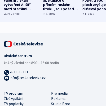
Falešní „lékaři“
Spekulace o
Pobyt u vodn
vytvoření AI šíří
přímém ruském
ploch zvyšuje
mezi staršími
útoku jsou pošetilé,
duševní poho
Poláky nebezpečné
míní estonský
ukázala
včera v 07:00
7. 8. 2026
7. 8. 2026
zdravotní rady
bezpečnostní
mezinárodní 
expert
Divácké centrum
každý všední den:
8:00—16:00 hodin
261 136 113
info@ceskatelevize.cz
TV program
Pro média
Živé vysílání
Reklama
TV poplatky
Studio Brno