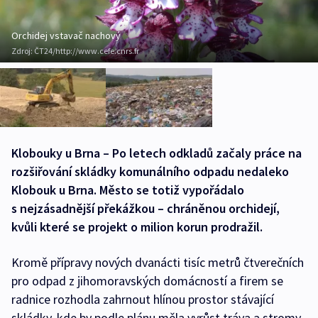
Orchidej vstavač nachový
Zdroj:
ČT24/http://www.cefe.cnrs.fr
Klobouky u Brna – Po letech odkladů začaly práce na
rozšiřování skládky komunálního odpadu nedaleko
Klobouk u Brna. Město se totiž vypořádalo
s nejzásadnější překážkou – chráněnou orchidejí,
kvůli které se projekt o milion korun prodražil.
Kromě přípravy nových dvanácti tisíc metrů čtverečních
pro odpad z jihomoravských domácností a firem se
radnice rozhodla zahrnout hlínou prostor stávající
skládky, kde by podle plánu měla vyrůst tráva a stromy.