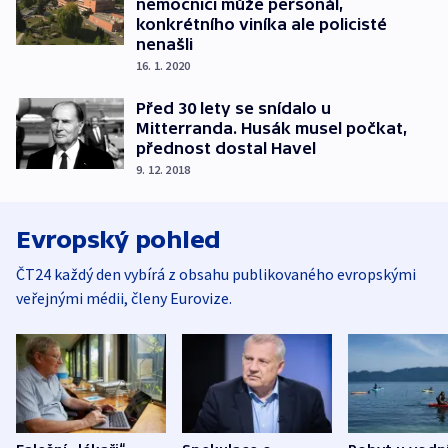
nemocnici může personál,
konkrétního viníka ale policisté
nenašli
16. 1. 2020
Před 30 lety se snídalo u
Mitterranda. Husák musel počkat,
přednost dostal Havel
9. 12. 2018
Evropský pohled
ČT24 každý den vybírá z obsahu publikovaného evropskými
veřejnými médii, členy Eurovize.