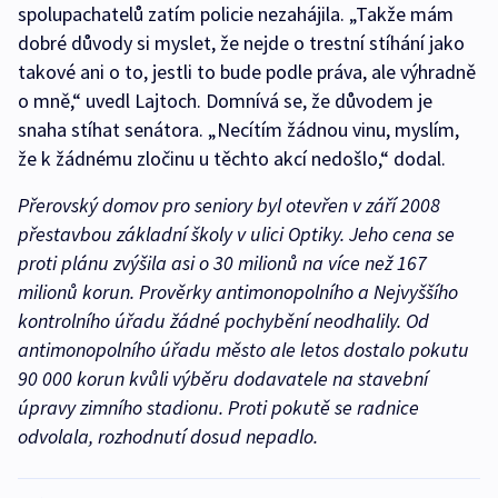
spolupachatelů zatím policie nezahájila. „Takže mám
dobré důvody si myslet, že nejde o trestní stíhání jako
takové ani o to, jestli to bude podle práva, ale výhradně
o mně,“ uvedl Lajtoch. Domnívá se, že důvodem je
snaha stíhat senátora. „Necítím žádnou vinu, myslím,
že k žádnému zločinu u těchto akcí nedošlo,“ dodal.
Přerovský domov pro seniory byl otevřen v září 2008
přestavbou základní školy v ulici Optiky. Jeho cena se
proti plánu zvýšila asi o 30 milionů na více než 167
milionů korun. Prověrky antimonopolního a Nejvyššího
kontrolního úřadu žádné pochybění neodhalily. Od
antimonopolního úřadu město ale letos dostalo pokutu
90 000 korun kvůli výběru dodavatele na stavební
úpravy zimního stadionu. Proti pokutě se radnice
odvolala, rozhodnutí dosud nepadlo.