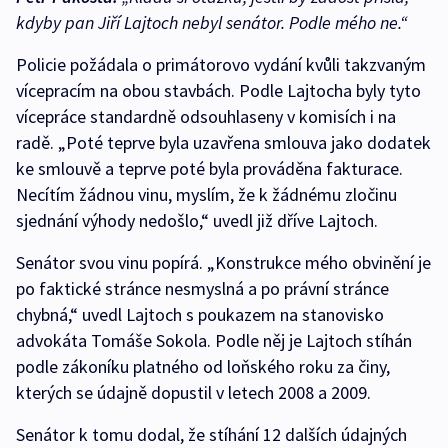
kdyby pan Jiří Lajtoch nebyl senátor. Podle mého ne.“
Policie požádala o primátorovo vydání kvůli takzvaným
vícepracím na obou stavbách. Podle Lajtocha byly tyto
vícepráce standardně odsouhlaseny v komisích i na
radě. „Poté teprve byla uzavřena smlouva jako dodatek
ke smlouvě a teprve poté byla prováděna fakturace.
Necítím žádnou vinu, myslím, že k žádnému zločinu
sjednání výhody nedošlo,“ uvedl již dříve Lajtoch.
Senátor svou vinu popírá. „Konstrukce mého obvinění je
po faktické stránce nesmyslná a po právní stránce
chybná,“ uvedl Lajtoch s poukazem na stanovisko
advokáta Tomáše Sokola. Podle něj je Lajtoch stíhán
podle zákoníku platného od loňského roku za činy,
kterých se údajně dopustil v letech 2008 a 2009.
Senátor k tomu dodal, že stíhání 12 dalších údajných