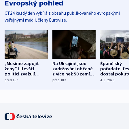
Evropský pohled
ČT24 každý den vybírá z obsahu publikovaného evropskými
veřejnými médii, členy Eurovize.
„Musíme zapojit
Na Ukrajině jsou
Španělský
ženy.“ Litevští
zadržováni občané
pořadatel fes
politici zvažují
z více než 50 zemí.
dostal pokut
dohodu o
Bojovali na straně
nekalé prakti
před 16
h
před 18
h
4. 8. 2026
demografii
Ruska