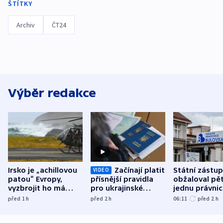
ŠTÍTKY
Archiv
ČT24
Výběr redakce
Irsko je „achillovou
Začínají platit
Státní zástu
VIDEO
patou“ Evropy,
přísnější pravidla
obžaloval pět 
vyzbrojit ho má
pro ukrajinské
jednu právni
Francie
uprchlíky
osobu v kauz
před 1
h
před 2
h
06:11
před 2
h
Bulovky