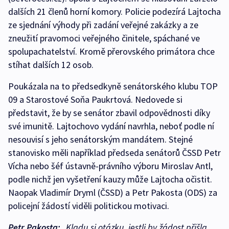
dalších 21 členů horní komory. Policie podezírá Lajtocha
ze sjednání výhody při zadání veřejné zakázky a ze
zneužití pravomoci veřejného činitele, spáchané ve
spolupachatelství. Kromě přerovského primátora chce
stíhat dalších 12 osob.
Poukázala na to předsedkyně senátorského klubu TOP
09 a Starostové Soňa Paukrtová. Nedovede si
představit, že by se senátor zbavil odpovědnosti díky
své imunitě. Lajtochovo vydání navrhla, neboť podle ní
nesouvisí s jeho senátorským mandátem. Stejné
stanovisko měli například předseda senátorů ČSSD Petr
Vícha nebo šéf ústavně-právního výboru Miroslav Antl,
podle nichž jen vyšetření kauzy může Lajtocha očistit.
Naopak Vladimír Dryml (ČSSD) a Petr Pakosta (ODS) za
policejní žádostí viděli politickou motivaci.
Petr Pakosta:
„Kladu si otázku, jestli by žádost přišla,