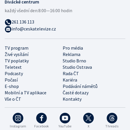
Divácké centrum
každý všední den:
8:00—16:00 hodin
261 136 113
info@ceskatelevize.cz
TV program
Pro média
Živé vysílání
Reklama
TV poplatky
Studio Brno
Teletext
Studio Ostrava
Podcasty
Rada ČT
Počasí
Kariéra
E-shop
Podávání námětů
Mobilní a TV aplikace
Časté dotazy
Vše o ČT
Kontakty
Instagram
Facebook
YouTube
X
Threads