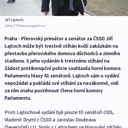
Jiří Lajtoch
Zdroj:
ČT24/www.lajtoch.cz
Praha - Přerovský primátor a senátor za ČSSD Jiří
Lajtoch může být trestně stíhán kvůli zakázkám na
přestavbu přerovského domova důchodců a zimního
stadionu. S jeho vydáním k trestnímu stíhání na
žádost protikorupční policie souhlasila horní komora
Parlamentu hlasy 41 senátorů. Lajtoch sám o vydání
nepožádal a pokládá své stíhání za nezákonné, vidí
za ním snahu postihnout člena horní komory
Parlamentu.
Proti Lajtochově vydání byli pouze tři senátoři ODS,
Vladimír Dryml z ČSSD a Jaroslav Doubrava
(Severočeši.cz). Spolu s Lajtochem se hlasování zdrželo