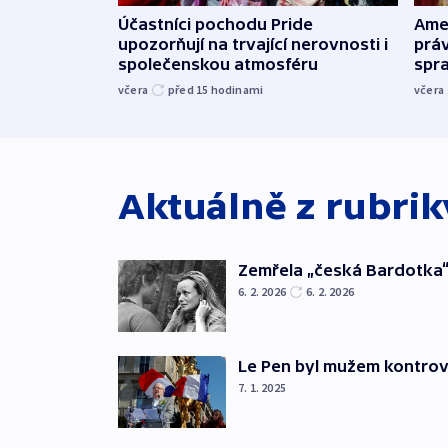
Účastníci pochodu Pride
Ame
upozorňují na trvající nerovnosti i
práv
společenskou atmosféru
spr
včera
před 15
hodinami
včera
Aktuálně z rubri
Zemřela „česká Bardotka“
6. 2. 2026
6. 2. 2026
Le Pen byl mužem kontro
7. 1. 2025