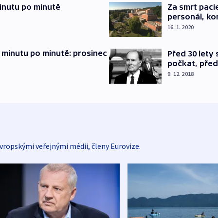
inutu po minutě
Za smrt paci
personál, kon
16. 1. 2020
 minutu po minutě: prosinec
Před 30 lety
počkat, před
9. 12. 2018
vropskými veřejnými médii, členy Eurovize.