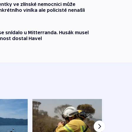
entky ve zlínské nemocnici může
krétního viníka ale policisté nenašli
 se snídalo u Mitterranda. Husák musel
nost dostal Havel