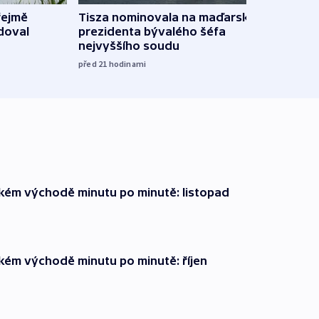
řejmě
Tisza nominovala na maďarského
Ruský
doval
prezidenta bývalého šéfa
čtyři 
nejvyššího soudu
včera
před 21
hodinami
zkém východě minutu po minutě: listopad
zkém východě minutu po minutě: říjen