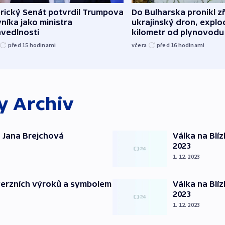
rický Senát potvrdil Trumpova
Do Bulharska pronikl z
níka jako ministra
ukrajinský dron, explo
avedlnosti
kilometr od plynovodu
před 15
hodinami
včera
před 16
hodinami
ky
Archiv
 Jana Brejchová
Válka na Blí
2023
1. 12. 2023
verzních výroků a symbolem
Válka na Blí
2023
1. 12. 2023