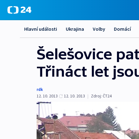
Hlavní události
Ukrajina
Volby
Domácí
Šelešovice pat
Třináct let js
rdk
12. 10. 2013
12. 10. 2013
|
Zdroj:
ČT24