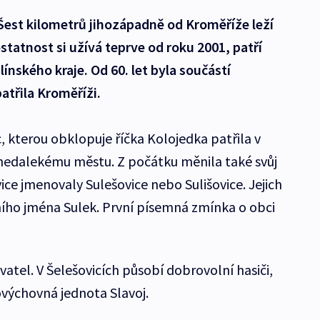
Šest kilometrů jihozápadně od Kroměříže leží
tatnost si užívá teprve od roku 2001, patří
ínského kraje. Od 60. let byla součástí
patřila Kroměříži.
, kterou obklopuje říčka Kolojedka patřila v
 i nedalekému městu. Z počátku měnila také svůj
vice jmenovaly Sulešovice nebo Sulišovice. Jejich
ího jména Sulek. První písemná zmínka o obci
vatel. V Šelešovicích působí dobrovolní hasiči,
výchovná jednota Slavoj.