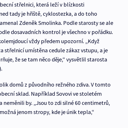
becní střelnici, která leží v blízkosti
ned tady je hřiště, cyklostezka, a do toho
namenal Zdeněk Smolinka. Podle starosty se ale
podle dosavadních kontrol je všechno v pořádku.
i kolemjdoucí vždy předem upozorní. „Když
za střelnicí umístěna cedule zákaz vstupu, a je
ňuje, že se tam něco děje,“ vysvětlil starosta
.
ěkolik domů z původního režného zdiva. V tomto
obecní sklad. Například Sovovi ve stoletém
a neměnili by. „Jsou to zdi silné 60 centimetrů,
možná jenom stropy, kde je únik tepla,“