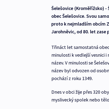
Šelešovice (Kroměřížsko) - 
obec Šelešovice. Svou samos
proto k nejmladším obcím Zl
Jarohněvic, od 80. let zase 
Třináct let samostatná obec
minulosti k vedlejší vesnici
název. V minulosti se Šelešo
název byl odvozen od osobn
pochází z roku 1349.
Dnes v obci žije přes 320 oby
myslivecký spolek nebo tělo