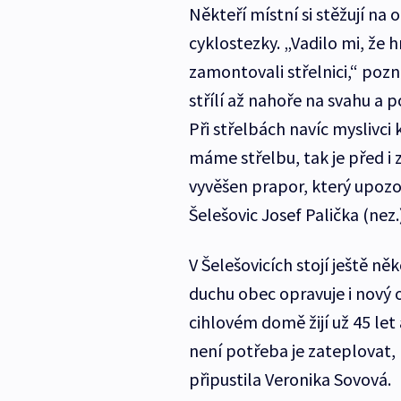
Někteří místní si stěžují na o
cyklostezky. „Vadilo mi, že h
zamontovali střelnici,“ poz
střílí až nahoře na svahu a 
Při střelbách navíc myslivc
máme střelbu, tak je před i 
vyvěšen prapor, který upozor
Šelešovic Josef Palička (nez.)
V Šelešovicích stojí ještě n
duchu obec opravuje i nový 
cihlovém domě žijí už 45 let 
není potřeba je zateplovat, 
připustila Veronika Sovová.