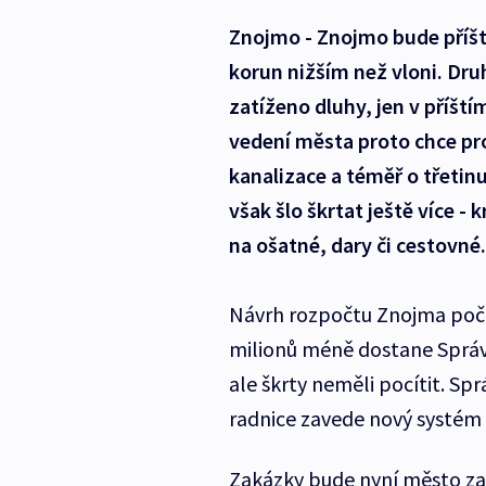
Znojmo - Znojmo bude příšt
korun nižším než vloni. Dru
zatíženo dluhy, jen v příští
vedení města proto chce pro
kanalizace a téměř o třetinu
však šlo škrtat ještě více -
na ošatné, dary či cestovné.
Návrh rozpočtu Znojma počí
milionů méně dostane Správ
ale škrty neměli pocítit. Sp
radnice zavede nový systém
Zakázky bude nyní město z