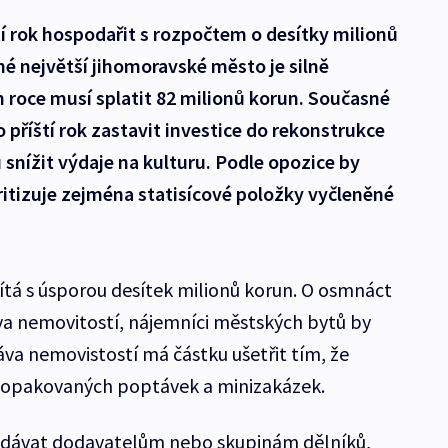
í rok hospodařit s rozpočtem o desítky milionů
hé největší jihomoravské město je silně
m roce musí splatit 82 milionů korun. Současné
 příští rok zastavit investice do rekonstrukce
 snížit výdaje na kulturu. Podle opozice by
 kritizuje zejména statisícové položky vyčleněné
tá s úsporou desítek milionů korun. O osmnáct
a nemovitostí, nájemníci městských bytů by
ráva nemovistostí má částku ušetřit tím, že
 opakovaných poptávek a minizakázek.
adávat dodavatelům nebo skupinám dělníků,