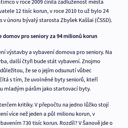
tímco v roce 2009 činila zadluženost města
ele 12 tisíc korun, v roce 2010 to už bylo 24
os v únoru bývalý starosta Zbyšek Kaššai (ČSSD).
de domov pro seniory za 94 milionů korun
ní výstavby a vybavení domova pro seniory. Na
ba, další čtyři bude stát vybavení. Znojmo
 důležitou, že se o jejím odsunutí vůbec
tá s tím, že uvolněné byty seniorů, kteří
 mladým párům jako startovací byty.
rčem kritiky. V přepočtu na jedno lůžko stojí
í více než jeden a půl milionu korun, v
bavením 730 tisíc korun. Rozdíl? V Šanově jde o