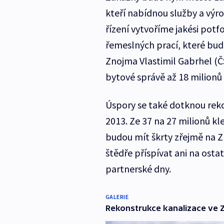
kteří nabídnou služby a výr
řízení vytvoříme jakési pot
řemeslných prací, které bud
Znojma Vlastimil Gabrhel (Č
bytové správě až 18 milionů
Úspory se také dotknou reko
2013. Ze 37 na 27 milionů kl
budou mít škrty zřejmě na 
štědře příspívat ani na osta
partnerské dny.
GALERIE
Rekonstrukce kanalizace ve Z