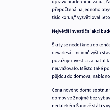
opravu hradebního valu. „Za
přepočtená na jednoho obyvat
tisíc korun,“ vysvětloval let
Největší investiční akcí bu
Škrty se nedotknou dokonče
devadesát milionů vyšla stav
považuje investici za natolik
neuvažovalo. Město také počí
půjdou do domova, nabídnou
Cena nového doma se stala te
domov ve Znojmě bez vybaven
nedalekém Šanově stál i s vy