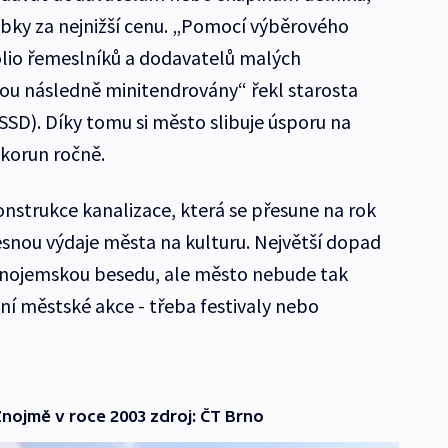
obky za nejnižší cenu. „Pomocí výběrového
folio řemeslníků a dodavatelů malých
ou následně minitendrovány“ řekl starosta
SSD). Díky tomu si město slibuje úsporu na
 korun ročně.
nstrukce kanalizace, která se přesune na rok
esnou výdaje města na kulturu. Největší dopad
Znojemskou besedu, ale město nebude tak
tní městské akce - třeba festivaly nebo
nojmě v roce 2003 zdroj: ČT Brno