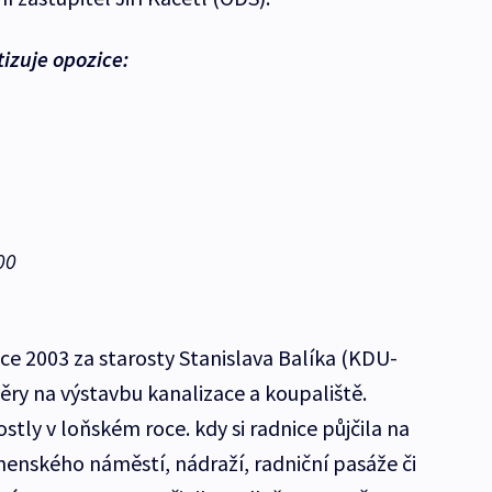
tizuje opozice:
00
ce 2003 za starosty Stanislava Balíka (KDU-
věry na výstavbu kanalizace a koupaliště.
ly v loňském roce. kdy si radnice půjčila na
enského náměstí, nádraží, radniční pasáže či