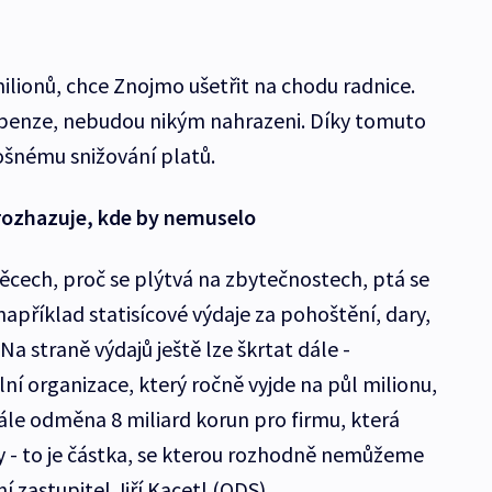
ilionů, chce Znojmo ušetřit na chodu radnice.
o penze, nebudou nikým nahrazeni. Díky tomuto
ošnému snižování platů.
rozhazuje, kde by nemuselo
věcech, proč se plýtvá na zbytečnostech, ptá se
například statisícové výdaje za pohoštění, dary,
Na straně výdajů ještě lze škrtat dále -
ní organizace, který ročně vyjde na půl milionu,
ále odměna 8 miliard korun pro firmu, která
 - to je částka, se kterou rozhodně nemůžeme
í zastupitel Jiří Kacetl (ODS).