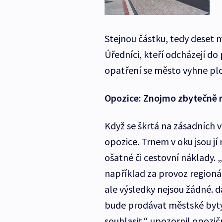
Stejnou částku, tedy deset m
Úředníci, kteří odcházejí d
opatření se město vyhne pl
Opozice: Znojmo zbytečně 
Když se škrtá na zásadních 
opozice. Trnem v oku jsou jí 
ošatné či cestovní náklady. „
například za provoz regionál
ale výsledky nejsou žádné. d
bude prodávat městské byty
souhlasit,“ upozornil opozičn