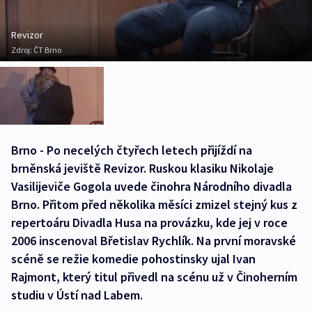
Revizor
Zdroj:
ČT Brno
Brno - Po necelých čtyřech letech přijíždí na
brněnská jeviště Revizor. Ruskou klasiku Nikolaje
Vasilijeviče Gogola uvede činohra Národního divadla
Brno. Přitom před několika měsíci zmizel stejný kus z
repertoáru Divadla Husa na provázku, kde jej v roce
2006 inscenoval Břetislav Rychlík. Na první moravské
scéně se režie komedie pohostinsky ujal Ivan
Rajmont, který titul přivedl na scénu už v Činoherním
studiu v Ústí nad Labem.