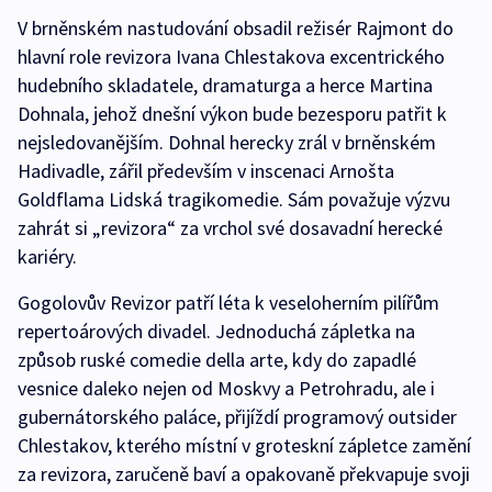
V brněnském nastudování obsadil režisér Rajmont do
hlavní role revizora Ivana Chlestakova excentrického
hudebního skladatele, dramaturga a herce Martina
Dohnala, jehož dnešní výkon bude bezesporu patřit k
nejsledovanějším. Dohnal herecky zrál v brněnském
Hadivadle, zářil především v inscenaci Arnošta
Goldflama Lidská tragikomedie. Sám považuje výzvu
zahrát si „revizora“ za vrchol své dosavadní herecké
kariéry.
Gogolovův Revizor patří léta k veseloherním pilířům
repertoárových divadel. Jednoduchá zápletka na
způsob ruské comedie della arte, kdy do zapadlé
vesnice daleko nejen od Moskvy a Petrohradu, ale i
gubernátorského paláce, přijíždí programový outsider
Chlestakov, kterého místní v groteskní zápletce zamění
za revizora, zaručeně baví a opakovaně překvapuje svoji