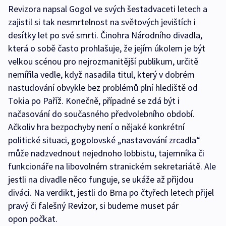
Revizora napsal Gogol ve svých šestadvaceti letech a
zajistil si tak nesmrtelnost na světových jevištích i
desítky let po své smrti. Činohra Národního divadla,
která o sobě často prohlašuje, že jejím úkolem je být
velkou scénou pro nejrozmanitější publikum, určitě
nemířila vedle, když nasadila titul, který v dobrém
nastudování obvykle bez problémů plní hlediště od
Tokia po Paříž. Konečně, případné se zdá být i
načasování do současného předvolebního období.
Ačkoliv hra bezpochyby není o nějaké konkrétní
politické situaci, gogolovské „nastavování zrcadla“
může nadzvednout nejednoho lobbistu, tajemníka či
funkcionáře na libovolném stranickém sekretariátě. Ale
jestli na divadle něco funguje, se ukáže až přijdou
diváci. Na verdikt, jestli do Brna po čtyřech letech přijel
pravý či falešný Revizor, si budeme muset pár
opon počkat.