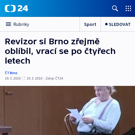
Sport
SLEDOVAT
Rubriky
Revizor si Brno zřejmě
oblíbil, vrací se po čtyřech
letech
ČT Brno
19. 3. 2010
19. 3. 2010
|
Zdroj:
ČT24