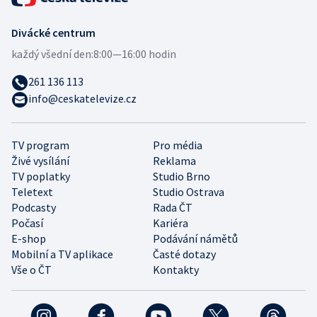
Divácké centrum
každý všední den:
8:00—16:00 hodin
261 136 113
info@ceskatelevize.cz
TV program
Pro média
Živé vysílání
Reklama
TV poplatky
Studio Brno
Teletext
Studio Ostrava
Podcasty
Rada ČT
Počasí
Kariéra
E-shop
Podávání námětů
Mobilní a TV aplikace
Časté dotazy
Vše o ČT
Kontakty