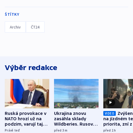
ŠTÍTKY
Archiv
ČT24
Výběr redakce
Ruská provokace v
Ukrajina znovu
Zvýšení
VIDEO
NATO hrozí už na
zasáhla sklady
na jízdném te
podzim, varují tajné
Wildberies. Rusové
priorita, zní z
služby USA
útočili v Charkovské
Právě teď
před 3
m
před 2
h