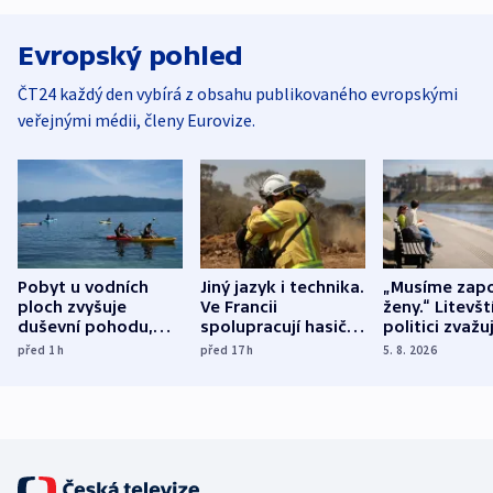
Evropský pohled
ČT24 každý den vybírá z obsahu publikovaného evropskými
veřejnými médii, členy Eurovize.
Pobyt u vodních
Jiný jazyk i technika.
„Musíme zapo
ploch zvyšuje
Ve Francii
ženy.“ Litevšt
duševní pohodu,
spolupracují hasiči z
politici zvažuj
ukázala
různých zemí
dohodu o
před 1
h
před 17
h
5. 8. 2026
mezinárodní studie
demografii