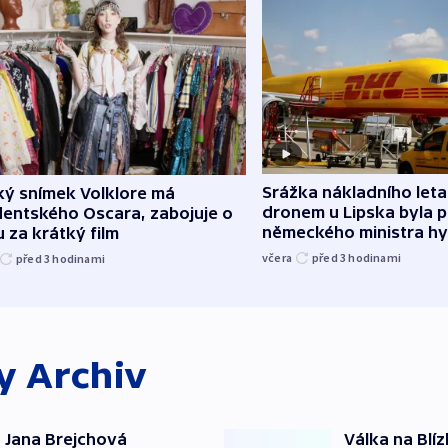
Srážka nákladního leta
ký snímek Volklore má
dronem u Lipska byla 
dentského Oscara, zabojuje o
německého ministra hy
 za krátký film
včera
před 3
hodinami
před 3
hodinami
ky
Archiv
 Jana Brejchová
Válka na Blí