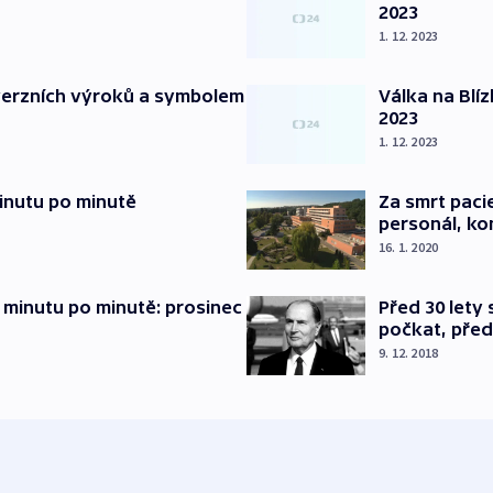
2023
1. 12. 2023
verzních výroků a symbolem
Válka na Blí
2023
1. 12. 2023
inutu po minutě
Za smrt paci
personál, kon
16. 1. 2020
 minutu po minutě: prosinec
Před 30 lety
počkat, před
9. 12. 2018