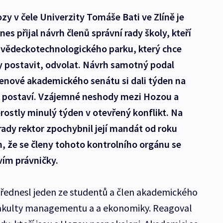
zy v čele Univerzity Tomáše Bati ve Zlíně je
es přijal návrh členů správní rady školy, kteří
tu vědeckotechnologického parku, který chce
y postavit, odvolat. Návrh samotný podal
lenové akademického senátu si dali týden na
u postaví. Vzájemné neshody mezi Hozou a
erostly minulý týden v otevřený konflikt. Na
ady rektor zpochybnil její mandát od roku
m, že se členy tohoto kontrolního orgánu se
vím právničky.
přednesl jeden ze studentů a člen akademického
 fakulty managementu a a ekonomiky. Reagoval