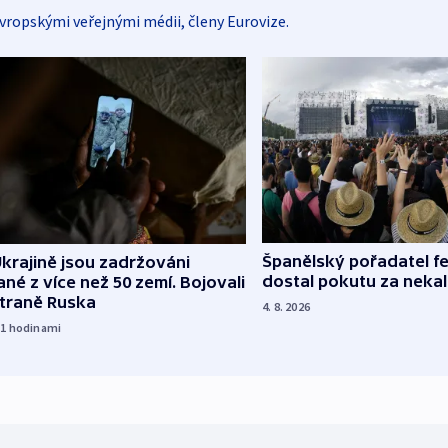
vropskými veřejnými médii, členy Eurovize.
Španělský pořadatel fe
krajině jsou zadržováni
dostal pokutu za nekal
né z více než 50 zemí. Bojovali
straně Ruska
4. 8. 2026
11
hodinami