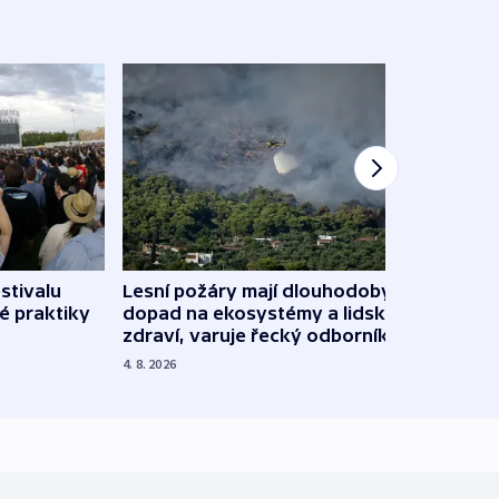
stivalu
Lesní požáry mají dlouhodobý
Ukraj
é praktiky
dopad na ekosystémy a lidské
Franc
zdraví, varuje řecký odborník
požá
4. 8. 2026
3. 8. 20