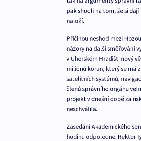
tak na argumenty správní rad
pak shodli na tom, že si daj
naloží.
Příčinou neshod mezi Hozou
názory na další směřování v
v Uherském Hradišti nový vě
milionů korun, který se má 
satelitních systémů, navigac
členů správního orgánu velmi
projekt v dnešní době za r
neschválila.
Zasedání Akademického sená
hodinu odpoledne. Rektor I