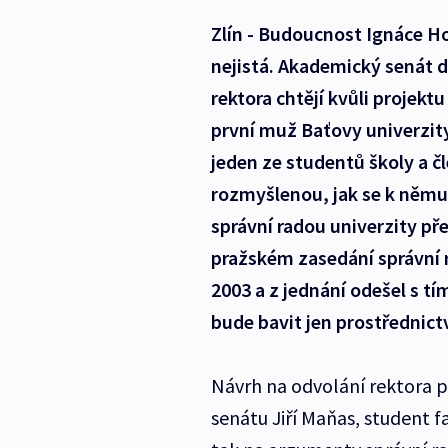
Zlín - Budoucnost Ignáce Ho
nejistá. Akademický senát dn
rektora chtějí kvůli projek
první muž Baťovy univerzit
jeden ze studentů školy a č
rozmyšlenou, jak se k něm
správní radou univerzity př
pražském zasedání správní r
2003 a z jednání odešel s tí
bude bavit jen prostřednict
Návrh na odvolání rektora 
senátu Jiří Maňas, student