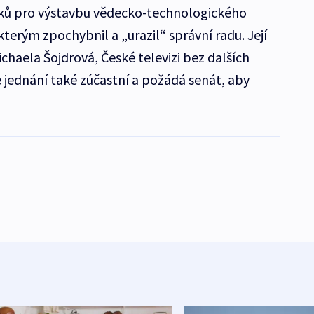
ků pro výstavbu vědecko-technologického
kterým zpochybnil a „urazil“ správní radu. Její
haela Šojdrová, České televizi bez dalších
 jednání také zúčastní a požádá senát, aby