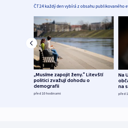
ČT24 každý den vybírá z obsahu publikovaného e
„Musíme zapojit ženy.“ Litevští
Na U
politici zvažují dohodu o
obča
demografii
na 
před 10
hodinami
před 