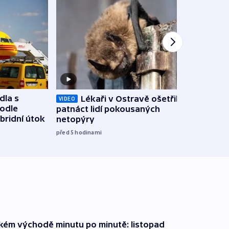
dla s
Lékaři v Ostravě ošetřili už
Koali
VIDEO
podle
patnáct lidí pokousaných
novel
bridní útok
netopýry
zájm
před 5
hodinami
před 5
zkém východě minutu po minutě: listopad