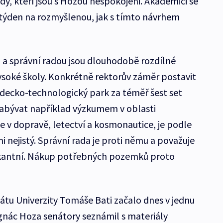
y, kteří jsou s Hozou nespokojeni. Akademici se
í týden na rozmyšlenou, jak s tímto návrhem
 a správní radou jsou dlouhodobě rozdílné
ysoké školy. Konkrétně rektorův záměr postavit
decko-technologický park za téměř šest set
zabývat například výzkumem v oblasti
e v dopravě, letectví a kosmonautice, je podle
 nejistý. Správní rada je proti němu a považuje
iskantní. Nákup potřebných pozemků proto
tu Univerzity Tomáše Bati začalo dnes v jednu
gnác Hoza senátory seznámil s materiály