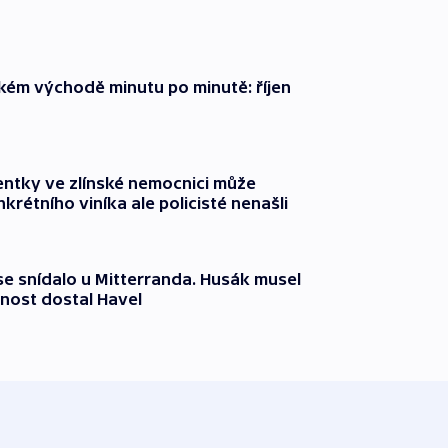
zkém východě minutu po minutě: říjen
entky ve zlínské nemocnici může
krétního viníka ale policisté nenašli
 se snídalo u Mitterranda. Husák musel
nost dostal Havel