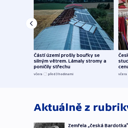
Částí území prošly bouřky se
Čes
silným větrem. Lámaly stromy a
stu
poničily střechu
cenu
včera
před 3
hodinami
včera
Aktuálně z rubri
Zemřela „česká Bardotka“