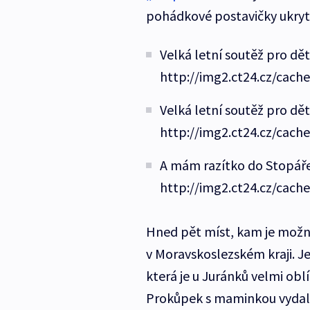
pohádkové postavičky ukryt
Velká letní soutěž pro dět
http://img2.ct24.cz/cach
Velká letní soutěž pro dět
http://img2.ct24.cz/cach
A mám razítko do Stopáře
http://img2.ct24.cz/cach
Hned pět míst, kam je možno
v Moravskoslezském kraji. Je
která je u Juránků velmi ob
Prokůpek s maminkou vydali.