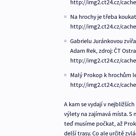
http://img2.ct24.cz/cach
Na hrochy je třeba koukat
http://img2.ct24.cz/cach
Gabrielu Juránkovou zvířat
Adam Rek, zdroj: ČT Ostr
http://img2.ct24.cz/cach
Malý Prokop k hrochům let
http://img2.ct24.cz/cach
A kam se vydají v nejbližšíc
výlety na zajímavá místa. S 
teď musíme počkat, až Prok
delší trasy. Co ale určitě z