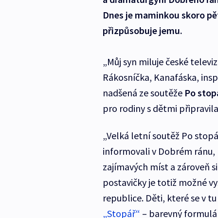
Dnes je maminkou skoro pě
přizpůsobuje jemu.
„Můj syn miluje české telev
Rákosníčka, Kanafáska, insp
nadšená ze soutěže
Po stop
pro rodiny s dětmi připravila
„Velká letní soutěž Po stopá
informovali v Dobrém ránu, 
zajímavých míst a zároveň si
postavičky je totiž možné v
republice. Děti, které se v tu
„Stopář“
– barevný formulář,