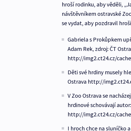
hroší rodinku, aby věděli, „
návštěvníkem ostravské Zoo
se vydat, aby pozdravil hroš
Gabriela s Prokůpkem up
Adam Rek, zdroj: ČT Ostr
http://img2.ct24.cz/cach
Děti své hrdiny musely hl
Ostrava http://img2.ct24
V Zoo Ostrava se nacházejí
hrdinové schovávají autor
http://img2.ct24.cz/cach
I hroch chce na sluníčko a