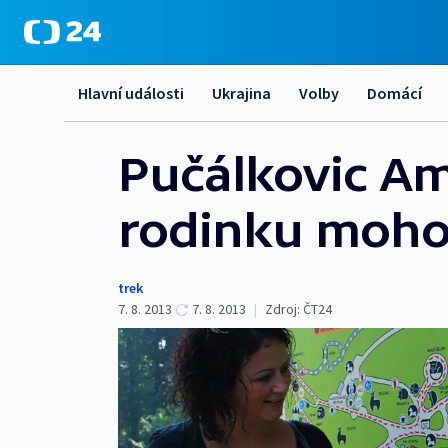
Hlavní události
Ukrajina
Volby
Domácí
Pučálkovic Am
rodinku mohou
trek
7. 8. 2013
7. 8. 2013
|
Zdroj:
ČT24