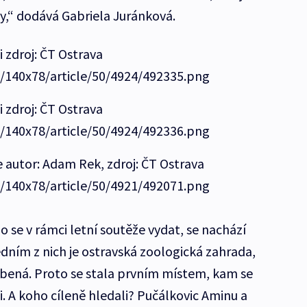
y,“ dodává Gabriela Juránková.
i zdroj: ČT Ostrava
e/140x78/article/50/4924/492335.png
i zdroj: ČT Ostrava
e/140x78/article/50/4924/492336.png
 autor: Adam Rek, zdroj: ČT Ostrava
e/140x78/article/50/4921/492071.png
 se v rámci letní soutěže vydat, se nachází
dním z nich je ostravská zoologická zahrada,
líbená. Proto se stala prvním místem, kam se
 A koho cíleně hledali? Pučálkovic Aminu a