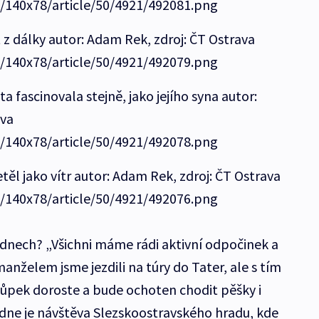
e/140x78/article/50/4921/492081.png
 z dálky autor: Adam Rek, zdroj: ČT Ostrava
e/140x78/article/50/4921/492079.png
a fascinovala stejně, jako jejího syna autor:
ava
e/140x78/article/50/4921/492078.png
ěl jako vítr autor: Adam Rek, zdroj: ČT Ostrava
e/140x78/article/50/4921/492076.png
h dnech? „Všichni máme rádi aktivní odpočinek a
manželem jsme jezdili na túry do Tater, ale s tím
ůpek doroste a bude ochoten chodit pěšky i
vládne je návštěva Slezskoostravského hradu, kde