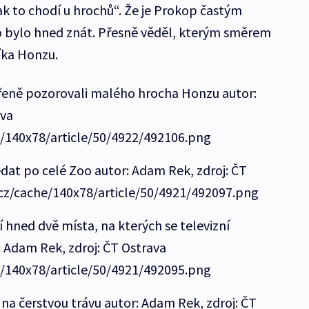
Jak to chodí u hrochů“. Že je Prokop častým
 bylo hned znát. Přesně věděl, kterým směrem
íka Honzu.
řeně pozorovali malého hrocha Honzu autor:
ava
e/140x78/article/50/4922/492106.png
edat po celé Zoo autor: Adam Rek, zdroj: ČT
.cz/cache/140x78/article/50/4921/492097.png
 hned dvě místa, na kterých se televizní
: Adam Rek, zdroj: ČT Ostrava
e/140x78/article/50/4921/492095.png
 na čerstvou trávu autor: Adam Rek, zdroj: ČT