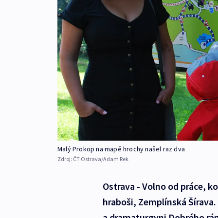
Malý Prokop na mapě hrochy našel raz dva
Zdroj:
ČT Ostrava/Adam Rek
Ostrava - Volno od práce, k
hraboši, Zemplínská Šírava.
a dramaturgyni Dobrého rána