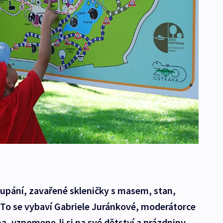
oupání, zavařené skleničky s masem, stan,
 To se vybaví Gabriele Juránkové, moderátorce
, vzpomene-li si na své dětství a prázdniny.