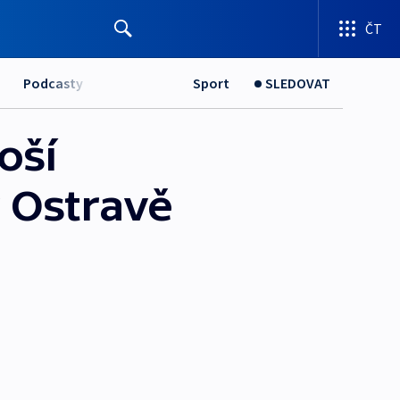
ČT
Podcasty
Sport
SLEDOVAT
oší
 Ostravě