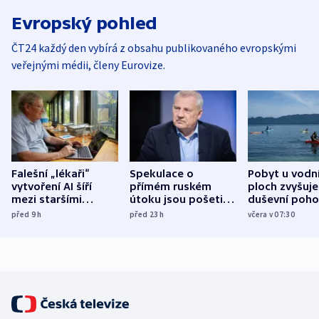
Evropský pohled
ČT24 každý den vybírá z obsahu publikovaného evropskými
veřejnými médii, členy Eurovize.
Falešní „lékaři“
Spekulace o
Pobyt u vodn
vytvoření AI šíří
přímém ruském
ploch zvyšuje
mezi staršími
útoku jsou pošetilé,
duševní poho
Poláky nebezpečné
míní estonský
ukázala
před 9
h
před 23
h
včera v 07:30
zdravotní rady
bezpečnostní
mezinárodní 
expert