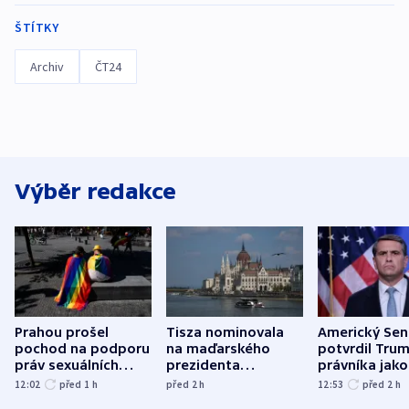
ŠTÍTKY
Archiv
ČT24
Výběr redakce
Prahou prošel
Tisza nominovala
Americký Sen
pochod na podporu
na maďarského
potvrdil Tru
práv sexuálních
prezidenta
právníka jako
menšin
bývalého šéfa
ministra
12:02
před 1
h
před 2
h
12:53
před 2
h
nejvyššího soudu
spravedlnost