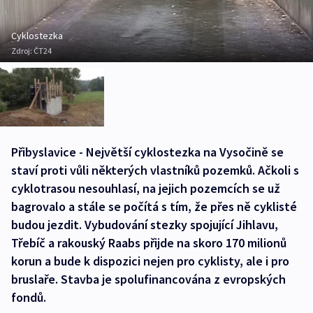
Cyklostezka
Zdroj:
ČT24
Přibyslavice - Největší cyklostezka na Vysočině se
staví proti vůli některých vlastníků pozemků. Ačkoli s
cyklotrasou nesouhlasí, na jejich pozemcích se už
bagrovalo a stále se počítá s tím, že přes ně cyklisté
budou jezdit. Vybudování stezky spojující Jihlavu,
Třebíč a rakouský Raabs přijde na skoro 170 milionů
korun a bude k dispozici nejen pro cyklisty, ale i pro
bruslaře. Stavba je spolufinancována z evropských
fondů.