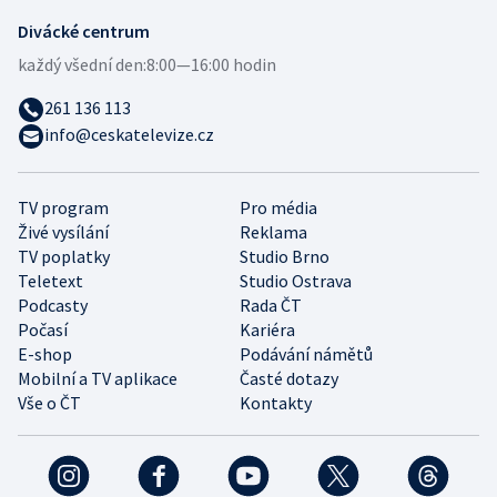
Divácké centrum
každý všední den:
8:00—16:00 hodin
261 136 113
info@ceskatelevize.cz
TV program
Pro média
Živé vysílání
Reklama
TV poplatky
Studio Brno
Teletext
Studio Ostrava
Podcasty
Rada ČT
Počasí
Kariéra
E-shop
Podávání námětů
Mobilní a TV aplikace
Časté dotazy
Vše o ČT
Kontakty