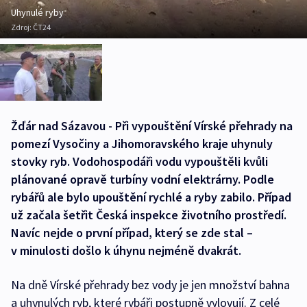
Uhynulé ryby
Zdroj:
ČT24
Žďár nad Sázavou - Při vypouštění Vírské přehrady na
pomezí Vysočiny a Jihomoravského kraje uhynuly
stovky ryb. Vodohospodáři vodu vypouštěli kvůli
plánované opravě turbíny vodní elektrárny. Podle
rybářů ale bylo upouštění rychlé a ryby zabilo. Případ
už začala šetřit Česká inspekce životního prostředí.
Navíc nejde o první případ, který se zde stal –
v minulosti došlo k úhynu nejméně dvakrát.
Na dně Vírské přehrady bez vody je jen množství bahna
a uhynulých ryb, které rybáři postupně vylovují. Z celé