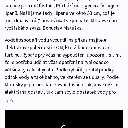
situace jsou nešťastní. „Přicházíme o generační hejno
lipanů. Našli jsme tady i lipana velkého 53 cm, což je
mezi lipany král,“ postěžoval se jednatel Moravského
rybářského svazu Bohuslav Matuška.
Vodohospodáři vodu vypustili na příkaz majitele
elektrárny společnosti EON, která bude opravovat
turbínu. Rybáře prý včas na vypouštění upozornili s tím,
že je potřeba udělat včas opatření na rybí osádce.
Většina ryb ale uhynula. Podle rybářů je zabil prudký
odtok vody a také bahno, ve kterém se udusily. Podle
Matušky je přitom nádrž vybudována tak, aby když se
elektrárna odstaví, tak tam zbylo dostatek vody pro
ryby.