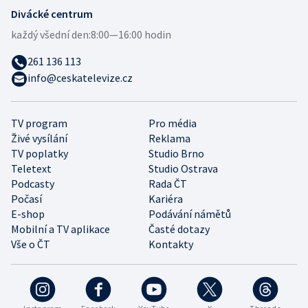
Divácké centrum
každý všední den:
8:00—16:00 hodin
261 136 113
info@ceskatelevize.cz
TV program
Pro média
Živé vysílání
Reklama
TV poplatky
Studio Brno
Teletext
Studio Ostrava
Podcasty
Rada ČT
Počasí
Kariéra
E-shop
Podávání námětů
Mobilní a TV aplikace
Časté dotazy
Vše o ČT
Kontakty