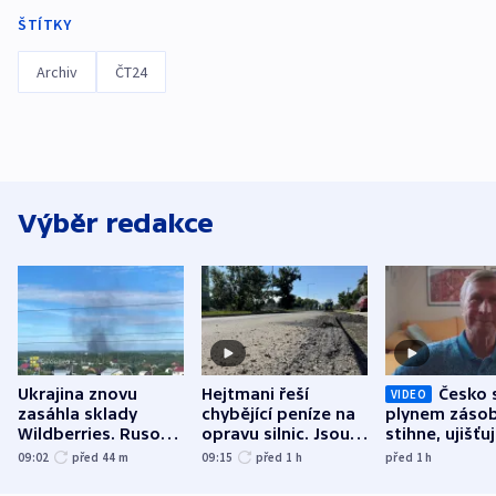
ŠTÍTKY
Archiv
ČT24
Výběr redakce
Ukrajina znovu
Hejtmani řeší
Česko 
VIDEO
zasáhla sklady
chybějící peníze na
plynem zásob
Wildberries. Rusové
opravu silnic. Jsou
stihne, ujišťu
útočili v Charkovské
nenárokové, namítá
expert. Sníže
09:02
před 44
m
09:15
před 1
h
před 1
h
oblasti
ministerstvo
však slíbit ne