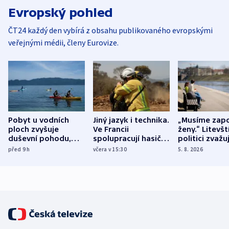
Evropský pohled
ČT24 každý den vybírá z obsahu publikovaného evropskými
veřejnými médii, členy Eurovize.
Pobyt u vodních
Jiný jazyk i technika.
„Musíme zapo
ploch zvyšuje
Ve Francii
ženy.“ Litevšt
duševní pohodu,
spolupracují hasiči z
politici zvažuj
ukázala
různých zemí
dohodu o
před 9
h
včera v 15:30
5. 8. 2026
mezinárodní studie
demografii