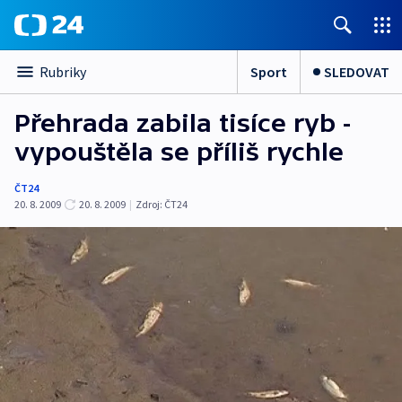
Sport
SLEDOVAT
Rubriky
Přehrada zabila tisíce ryb -
vypouštěla se příliš rychle
ČT24
20. 8. 2009
20. 8. 2009
|
Zdroj:
ČT24