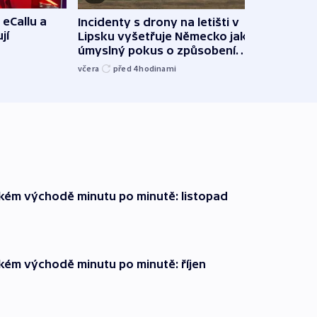
 eCallu a
Incidenty s drony na letišti v
Klima
jí
Lipsku vyšetřuje Německo jako
podn
úmyslný pokus o způsobení
i sví
exploze
včera
před 4
hodinami
včera
zkém východě minutu po minutě: listopad
zkém východě minutu po minutě: říjen