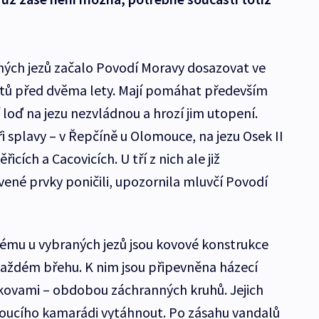
ných jezů začalo Povodí Moravy dosazovat ve
stů před dvěma lety. Mají pomáhat především
oď na jezu nezvládnou a hrozí jim utopení.
 splavy – v Řepčíně u Olomouce, na jezu Osek II
cích a Cacovicích. U tří z nich ale již
vené prvky poničili, upozornila mluvčí Povodí
mu u vybraných jezů jsou kovové konstrukce
ždém břehu. K nim jsou připevněna házecí
dkovami – obdobou záchranných kruhů. Jejich
oucího kamarádi vytáhnout. Po zásahu vandalů