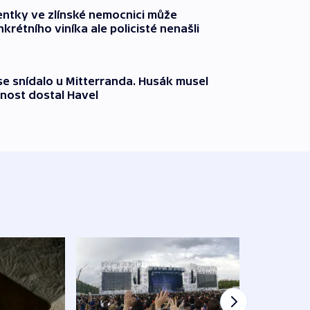
entky ve zlínské nemocnici může
krétního viníka ale policisté nenašli
 se snídalo u Mitterranda. Husák musel
nost dostal Havel