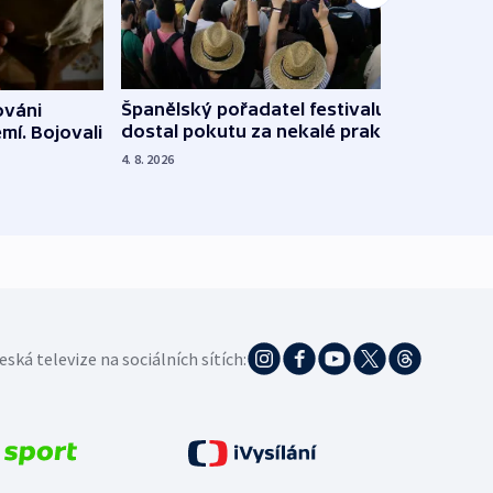
Španělský pořadatel festivalu
ováni
Lesn
dostal pokutu za nekalé praktiky
mí. Bojovali
dopa
zdrav
4. 8. 2026
4. 8. 20
eská televize na sociálních sítích: