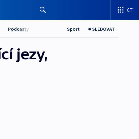
ČT
Podcasty
Sport
SLEDOVAT
í jezy,