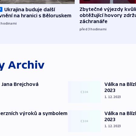
Zbytečné výjezdy kvůli
Ukrajina buduje další
O
obtěžující hovory zdržu
nění na hranici s Běloruskem
záchranáře
2
hodinami
před 3
hodinami
ky
Archiv
 Jana Brejchová
Válka na Blí
2023
1. 12. 2023
verzních výroků a symbolem
Válka na Blí
2023
1. 12. 2023