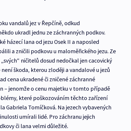
toku vandalů jez v Řepčíně, odkud
někdo ukradl jednu ze záchranných podkov.
aké házecí lana od jezu Osek II a naposled
lili a zničili podkovu u maloměřického jezu. Ze
 „svých“ ničitelů dosud nedočkal jen cacovický
není škoda, kterou zloději a vandalové u jezů
klad cena ukradené či zničené záchranné
orun – jenomže o cenu majetku v tomto případě
oblémy, které poškozováním těchto zařízení
la Gabriela Tomíčková. Na jezech vybavených
ulosti umírali lidé. Pro záchranu jejich
ovy či lana velmi důležité.