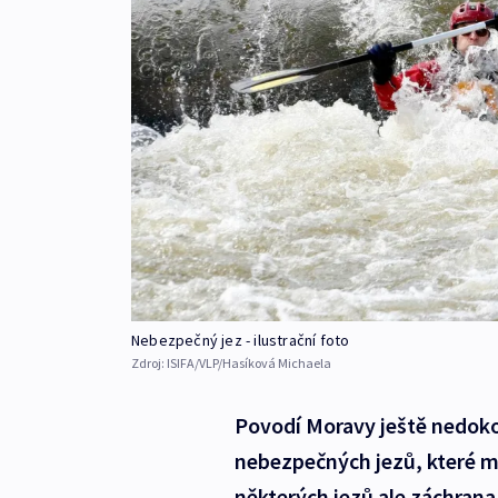
Nebezpečný jez - ilustrační foto
Zdroj:
ISIFA/VLP/Hasíková Michaela
Povodí Moravy ještě nedoko
nebezpečných jezů, které ma
některých jezů ale záchrana