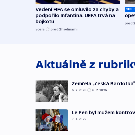
Vedení FIFA se omluvilo za chyby a
VIDE
podpořilo Infantina. UEFA trvá na
opev
bojkotu
před 
včera
před 2
hodinami
Aktuálně z rubri
Zemřela „česká Bardotka“
6. 2. 2026
6. 2. 2026
Le Pen byl mužem kontro
7. 1. 2025