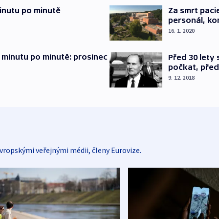
inutu po minutě
Za smrt paci
personál, kon
16. 1. 2020
 minutu po minutě: prosinec
Před 30 lety
počkat, před
9. 12. 2018
vropskými veřejnými médii, členy Eurovize.