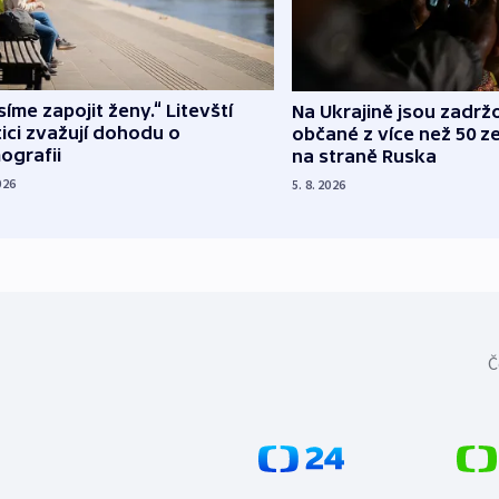
íme zapojit ženy.“ Litevští
Na Ukrajině jsou zadrž
tici zvažují dohodu o
občané z více než 50 ze
ografii
na straně Ruska
026
5. 8. 2026
Č