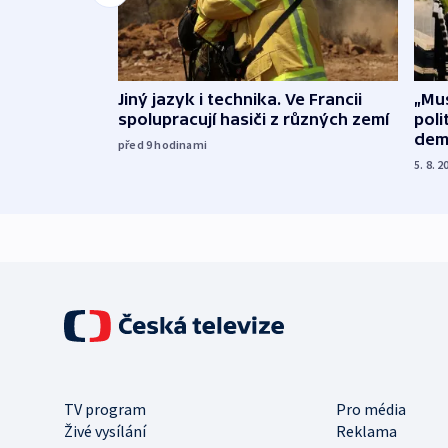
Jiný jazyk i technika. Ve Francii
„Mus
spolupracují hasiči z různých zemí
poli
dem
před 9
hodinami
5. 8. 2
TV program
Pro média
Živé vysílání
Reklama