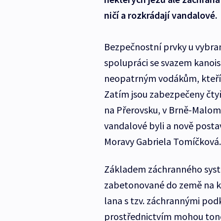
ničí a rozkrádají vandalové.
Bezpečnostní prvky u vybra
spolupráci se svazem kanoi
neopatrným vodákům, kteří l
Zatím jsou zabezpečeny čtyři
na Přerovsku, v Brně-Maloměři
vandalové byli a nově posta
Moravy Gabriela Tomíčková.
Základem záchranného systé
zabetonované do země na ka
lana s tzv. záchrannými po
prostřednictvím mohou ton