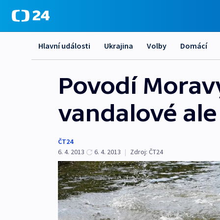
Hlavní události
Ukrajina
Volby
Domácí
Povodí Moravy
vandalové ale 
ČT24
6. 4. 2013
6. 4. 2013
|
Zdroj:
ČT24