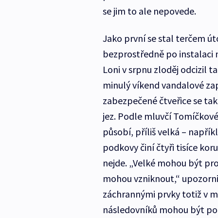
se jim to ale nepovede.
Jako první se stal terčem ú
bezprostředně po instalaci 
Loni v srpnu zloděj odcizil t
minulý víkend vandalové zapá
zabezpečené čtveřice se tak
jez. Podle mluvčí Tomíčkové 
působí, příliš velká – napří
podkovy činí čtyři tisíce k
nejde. „Velké mohou být pr
mohou vzniknout,“ upozorni
záchrannými prvky totiž v min
následovníků mohou být podk