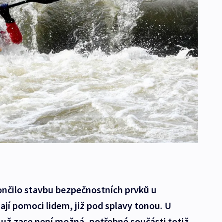
nčilo stavbu bezpečnostních prvků u
jí pomoci lidem, již pod splavy tonou. U
 už zase není možná, potřebné součásti totiž