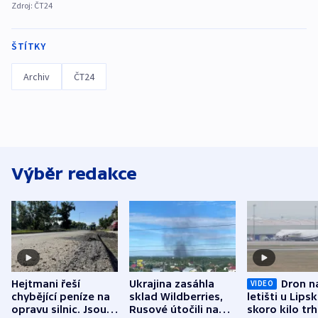
Zdroj:
ČT24
ŠTÍTKY
Archiv
ČT24
Výběr redakce
Hejtmani řeší
Ukrajina zasáhla
Dron n
VIDEO
chybějící peníze na
sklad Wildberries,
letišti u Lips
opravu silnic. Jsou
Rusové útočili na
skoro kilo trh