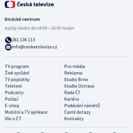
Divácké centrum
každý všední den:
8:00—16:00 hodin
261 136 113
info@ceskatelevize.cz
TV program
Pro média
Živé vysílání
Reklama
TV poplatky
Studio Brno
Teletext
Studio Ostrava
Podcasty
Rada ČT
Počasí
Kariéra
E-shop
Podávání námětů
Mobilní a TV aplikace
Časté dotazy
Vše o ČT
Kontakty