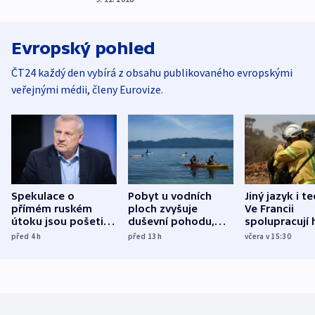
Evropský pohled
ČT24 každý den vybírá z obsahu publikovaného evropskými
veřejnými médii, členy Eurovize.
Spekulace o
Pobyt u vodních
Jiný jazyk i t
přímém ruském
ploch zvyšuje
Ve Francii
útoku jsou pošetilé,
duševní pohodu,
spolupracují h
míní estonský
ukázala
různých zemí
před 4
h
před 13
h
včera v 15:30
bezpečnostní
mezinárodní studie
expert