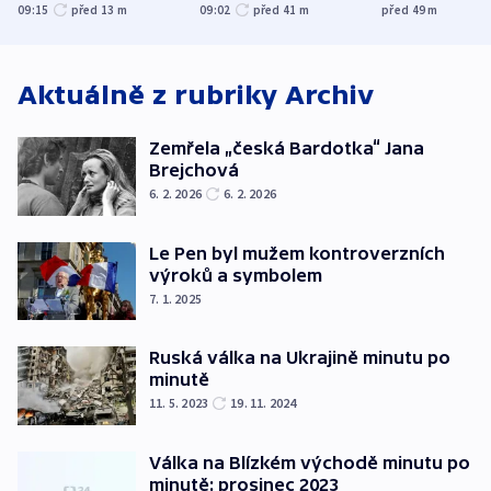
nenárokové, namítá
trh, hasiče či
indicie ukazuj
09:15
před 13
m
09:02
před 41
m
před 49
m
ministerstvo
stadion
Rusko
Aktuálně z rubriky
Archiv
Zemřela „česká Bardotka“ Jana
Brejchová
6. 2. 2026
6. 2. 2026
Le Pen byl mužem kontroverzních
výroků a symbolem
7. 1. 2025
Ruská válka na Ukrajině minutu po
minutě
11. 5. 2023
19. 11. 2024
Válka na Blízkém východě minutu po
minutě: prosinec 2023