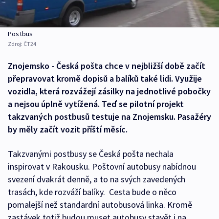
Postbus
Zdroj:
ČT24
Znojemsko - Česká pošta chce v nejbližší době začít
přepravovat kromě dopisů a balíků také lidi. Využije
vozidla, která rozvážejí zásilky na jednotlivé pobočky
a nejsou úplně vytížená. Teď se pilotní projekt
takzvaných postbusů testuje na Znojemsku. Pasažéry
by měly začít vozit příští měsíc.
Takzvanými postbusy se Česká pošta nechala
inspirovat v Rakousku. Poštovní autobusy nabídnou
svezení dvakrát denně, a to na svých zavedených
trasách, kde rozváží balíky. Cesta bude o něco
pomalejší než standardní autobusová linka. Kromě
zastávek totiž budou muset autobusy stavět i na