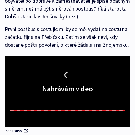
obyvatel po dopravě k zaměstnavateli je spíše opačným
směrem, než má být směrován postbus,“ říká starosta
Dobšic Jaroslav Jenšovský (nez.).
První postbus s cestujícími by se měl vydat na cestu na
začátku října na Třebíčsku. Zatím se však neví, kdy
dostane pošta povolení, o které žádala i na Znojemsku.
Nahrávám video
Postbusy