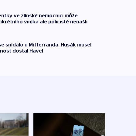
entky ve zlínské nemocnici může
krétního viníka ale policisté nenašli
 se snídalo u Mitterranda. Husák musel
nost dostal Havel