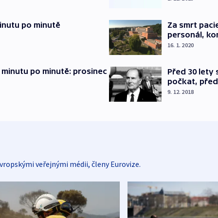
inutu po minutě
Za smrt paci
personál, kon
16. 1. 2020
 minutu po minutě: prosinec
Před 30 lety
počkat, před
9. 12. 2018
vropskými veřejnými médii, členy Eurovize.