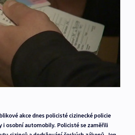
likové akce dnes policisté cizinecké policie
 i osobní automobily. Policisté se zaměřili
ytu cizinců a dodržování českých zákonů. Jen