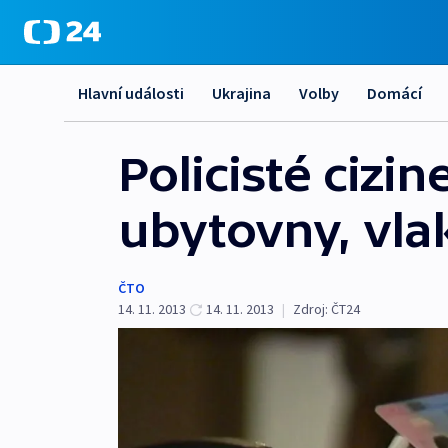
Hlavní události
Ukrajina
Volby
Domácí
Policisté cizin
ubytovny, vla
ČTO
14. 11. 2013
14. 11. 2013
|
Zdroj:
ČT24