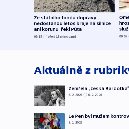
Ome
Ze státního fondu dopravy
hroz
nedostanou letos kraje na silnice
slu
ani korunu, řekl Půta
09:05
09:15
před 15
minutami
Aktuálně z rubri
Zemřela „česká Bardotka“
6. 2. 2026
6. 2. 2026
Le Pen byl mužem kontro
7. 1. 2025