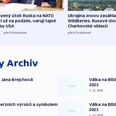
zený útok Ruska na NATO
Ukrajina znovu zasáhla
í už na podzim, varují tajné
Wildberies. Rusové útoč
žby USA
Charkovské oblasti
před 2
hodinami
před 2
hodinami
ky
Archiv
 Jana Brejchová
Válka na Blí
2023
1. 12. 2023
verzních výroků a symbolem
Válka na Blí
2023
1. 12. 2023