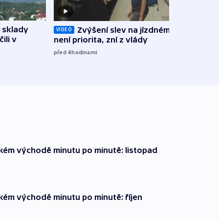
 sklady
Zvýšení slev na jízdném teď
Opil
VIDEO
ili v
není priorita, zní z vlády
vozid
stře
před 4
hodinami
před 5
zkém východě minutu po minutě: listopad
zkém východě minutu po minutě: říjen