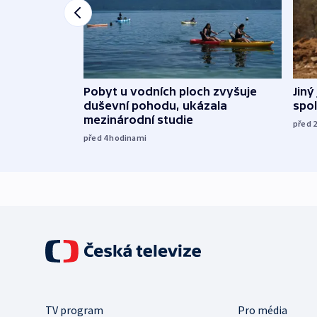
Jiný
Pobyt u vodních ploch zvyšuje
spol
duševní pohodu, ukázala
mezinárodní studie
před 
před 4
hodinami
TV program
Pro média