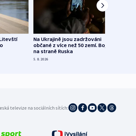
Litevští
Na Ukrajině jsou zadržováni
Španě
 o
občané z více než 50 zemí. Bojovali
dosta
na straně Ruska
4. 8. 20
5. 8. 2026
eská televize na sociálních sítích: