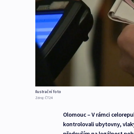
Ilustrační foto
Zdroj:
ČT24
Olomouc – V rámci celorepub
kontrolovali ubytovny, vlaky
především na legálnost pob