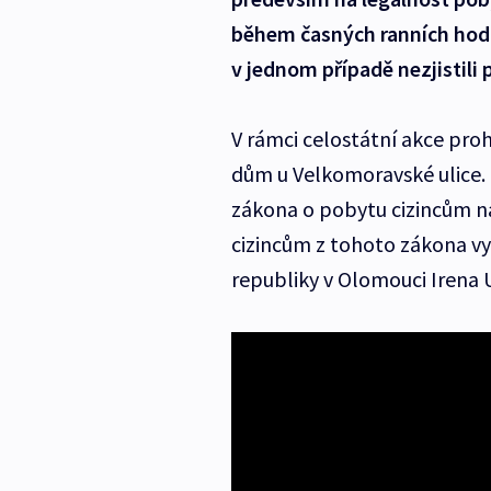
během časných ranních hodin
v jednom případě nezjistili
V rámci celostátní akce pro
dům u Velkomoravské ulice. 
zákona o pobytu cizincům na
cizincům z tohoto zákona vyp
republiky v Olomouci Irena