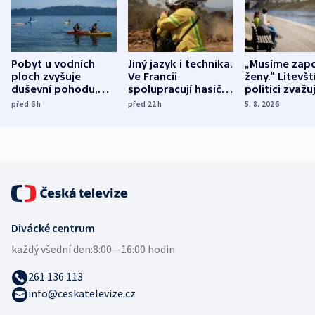
Pobyt u vodních
Jiný jazyk i technika.
„Musíme zapo
ploch zvyšuje
Ve Francii
ženy.“ Litevšt
duševní pohodu,
spolupracují hasiči z
politici zvažuj
ukázala
různých zemí
dohodu o
před 6
h
před 22
h
5. 8. 2026
mezinárodní studie
demografii
Divácké centrum
každý všední den:
8:00—16:00 hodin
261 136 113
info@ceskatelevize.cz