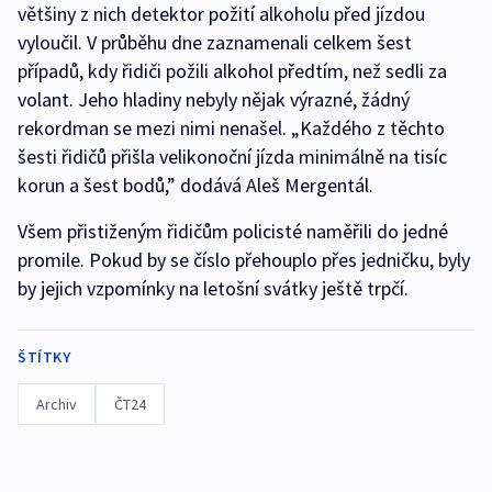
většiny z nich detektor požití alkoholu před jízdou
vyloučil. V průběhu dne zaznamenali celkem šest
případů, kdy řidiči požili alkohol předtím, než sedli za
volant. Jeho hladiny nebyly nějak výrazné, žádný
rekordman se mezi nimi nenašel. „Každého z těchto
šesti řidičů přišla velikonoční jízda minimálně na tisíc
korun a šest bodů,” dodává Aleš Mergentál.
Všem přistiženým řidičům policisté naměřili do jedné
promile. Pokud by se číslo přehouplo přes jedničku, byly
by jejich vzpomínky na letošní svátky ještě trpčí.
ŠTÍTKY
Archiv
ČT24