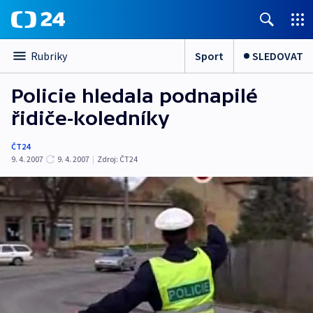
Sport
SLEDOVAT
Rubriky
Policie hledala podnapilé
řidiče-koledníky
ČT24
9. 4. 2007
9. 4. 2007
|
Zdroj:
ČT24