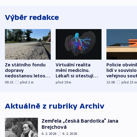
Výběr redakce
Ze státního fondu
Virtuální realita
Policie obvini
dopravy
mění medicínu.
lidí v souvislo
nedostanou letos
Lékaři si otestují
veřejnou sout
kraje na silnice ani
každý řez, říká
Správy železn
09:15
před 2
m
před 19
m
13:08
před 23
korunu, řekl Půta
český expert
Aktuálně z rubriky
Archiv
Zemřela „česká Bardotka“ Jana
Brejchová
6. 2. 2026
6. 2. 2026