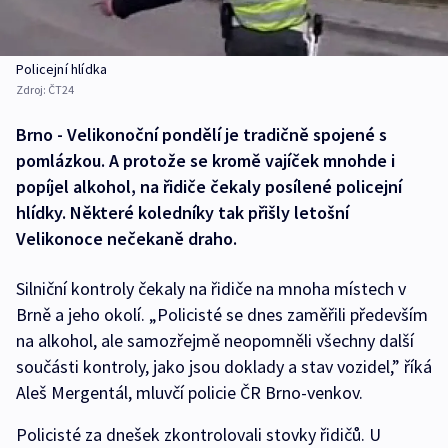
Policejní hlídka
Zdroj:
ČT24
Brno - Velikonoční pondělí je tradičně spojené s
pomlázkou. A protože se kromě vajíček mnohde i
popíjel alkohol, na řidiče čekaly posílené policejní
hlídky. Některé koledníky tak přišly letošní
Velikonoce nečekaně draho.
Silniční kontroly čekaly na řidiče na mnoha místech v
Brně a jeho okolí. „Policisté se dnes zaměřili především
na alkohol, ale samozřejmě neopomněli všechny další
součásti kontroly, jako jsou doklady a stav vozidel,” říká
Aleš Mergentál, mluvčí policie ČR Brno-venkov.
Policisté za dnešek zkontrolovali stovky řidičů. U