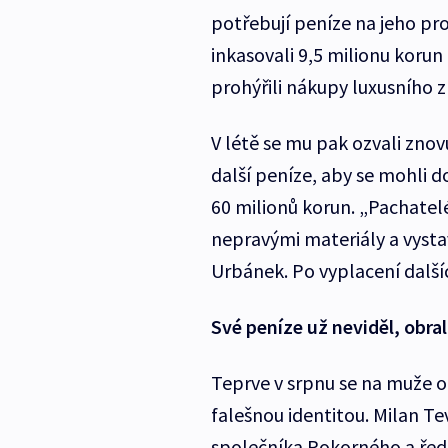
potřebují peníze na jeho pr
inkasovali 9,5 milionu korun
prohýřili nákupy luxusního z
V létě se mu pak ozvali znov
další peníze, aby se mohli 
60 milionů korun. „Pachatelé
nepravými materiály a vystavo
Urbánek. Po vyplacení dalš
Své peníze už neviděl, obrali
Teprve v srpnu se na muže ob
falešnou identitou. Milan Te
společníka Pokorného a ředi