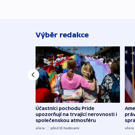
Výběr redakce
Účastníci pochodu Pride
Ame
upozorňují na trvající nerovnosti i
práv
společenskou atmosféru
spr
včera
před 15
hodinami
včera