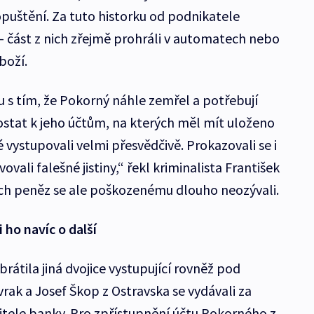
opuštění. Za tuto historku od podnikatele
 - část z nich zřejmě prohráli v automatech nebo
boží.
u s tím, že Pokorný náhle zemřel a potřebují
dostat k jeho účtům, na kterých měl mít uloženo
 vystupovali velmi přesvědčivě. Prokazovali se i
vali falešné jistiny,“ řekl kriminalista František
ích peněz se ale poškozenému dlouho neozývali.
 ho navíc o další
rátila jiná dvojice vystupující rovněž pod
vrak a Josef Škop z Ostravska se vydávali za
tele banky. Pro zpřístupnění účtu Pokorného z