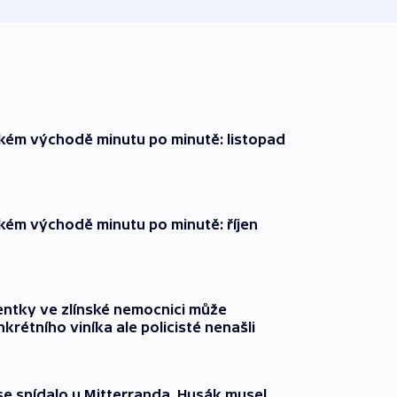
zkém východě minutu po minutě: listopad
zkém východě minutu po minutě: říjen
entky ve zlínské nemocnici může
krétního viníka ale policisté nenašli
 se snídalo u Mitterranda. Husák musel