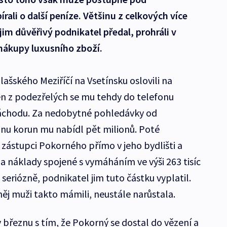
ali o další peníze. Většinu z celkových více
jim důvěřivý podnikatel předal, prohráli v
nákupy luxusního zboží.
ašského Meziříčí na Vsetínsku oslovili na
en z podezřelých se mu tehdy do telefonu
Náchodu. Za nedobytné pohledávky od
ionu korun mu nabídl pět milionů. Poté
í zástupci Pokorného přímo v jeho bydlišti a
 náklady spojené s vymáháním ve výši 263 tisíc
 seriózně, podnikatel jim tuto částku vyplatil.
ěj muži takto mámili, neustále narůstala.
 březnu s tím, že Pokorný se dostal do vězení a