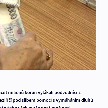
řicet milionů korun vylákali podvodníci z
eziříčí pod slibem pomoci s vymáháním dluhů
ísto toho však muže postupně pod