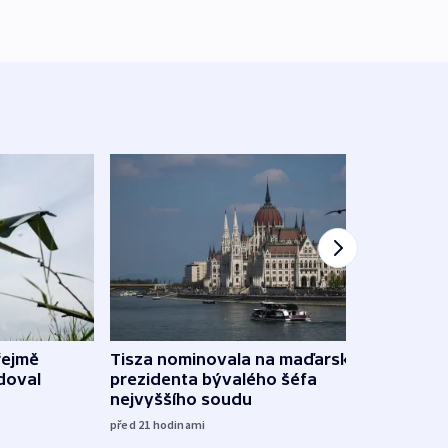
řejmě
Tisza nominovala na maďarského
Ruský
doval
prezidenta bývalého šéfa
čtyři 
nejvyššího soudu
včera
před 21
hodinami