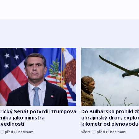
rický Senát potvrdil Trumpova
Do Bulharska pronikl z
níka jako ministra
ukrajinský dron, explo
avedlnosti
kilometr od plynovodu
před 15
hodinami
včera
před 16
hodinami