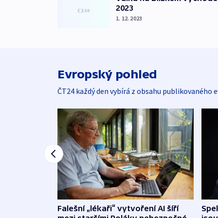
2023
1. 12. 2023
Evropský pohled
ČT24 každý den vybírá z obsahu publikovaného e
Falešní „lékaři“ vytvoření AI šíří
Spe
mezi staršími Poláky nebezpečné
jsou