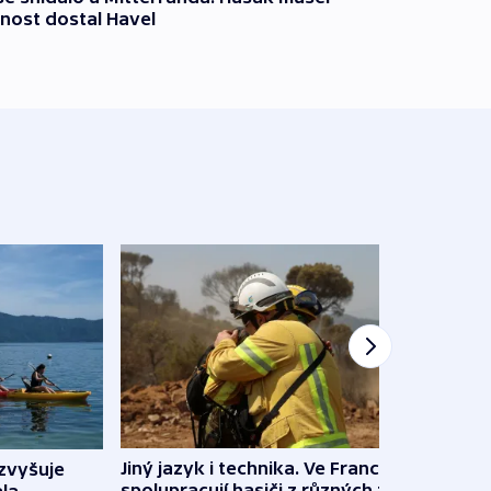
nost dostal Havel
Jiný jazyk i technika. Ve Francii
zvyšuje
„Musí
spolupracují hasiči z různých zemí
la
polit