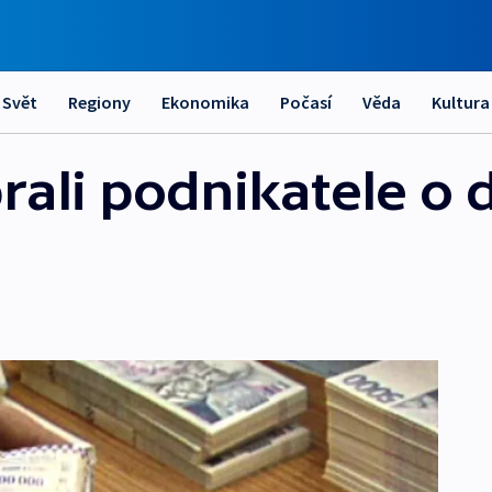
Svět
Regiony
Ekonomika
Počasí
Věda
Kultura
rali podnikatele o 