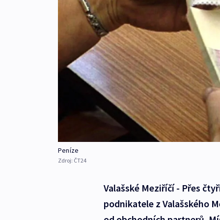
Peníze
Zdroj:
ČT24
Valašské Meziříčí - Přes čty
podnikatele z Valašského M
od obchodních partnerů. M