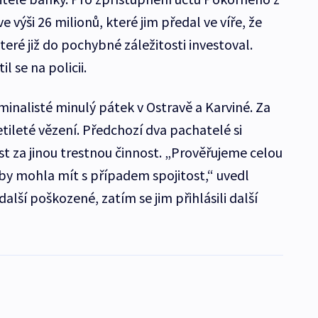
e výši 26 milionů, které jim předal ve víře, že
teré již do pochybné záležitosti investoval.
l se na policii.
minalisté minulý pátek v Ostravě a Karviné. Za
tileté vězení. Předchozí dva pachatelé si
 za jinou trestnou činnost. „Prověřujeme celou
by mohla mít s případem spojitost,“ uvedl
alší poškozené, zatím se jim přihlásili další