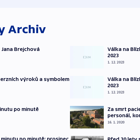
ky
Archiv
 Jana Brejchová
Válka na Blí
2023
1. 12. 2023
verzních výroků a symbolem
Válka na Blí
2023
1. 12. 2023
inutu po minutě
Za smrt paci
personál, kon
16. 1. 2020
 minutu po minutě: prosinec
Před 30 lety