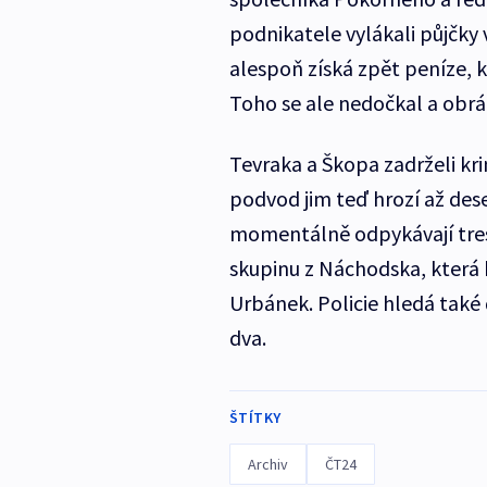
podnikatele vylákali půjčky v
alespoň získá zpět peníze, k
Toho se ale nedočkal a obráti
Tevraka a Škopa zadrželi kri
podvod jim teď hrozí až dese
momentálně odpykávají trest
skupinu z Náchodska, která 
Urbánek. Policie hledá také d
dva.
ŠTÍTKY
Archiv
ČT24