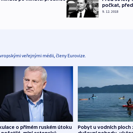
počkat, před
9. 12. 2018
vropskými veřejnými médii, členy Eurovize.
kulace o přímém ruském útoku
Pobyt u vodních ploch 
 pošetilé, míní estonský
duševní pohodu, ukáza