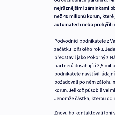
nejrůznějšími záminkami obír
než 40 milionů korun, které 
automatech nebo prohýřili 
Podvodníci podnikatele z Val
začátku loňského roku. Jed
představil jako Pokorný z 
partnerů dosahující 3,5 mil
podnikatele navštívili údajn
požadovali po něm zálohu na
korun. Jelikož působili velmi
Jenomže částka, kterou od n
Znovu ho kontaktovali loni v