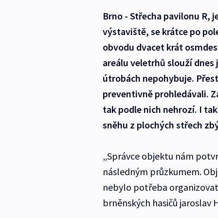
Brno - Střecha pavilonu R, 
výstaviště, se krátce po po
obvodu dvacet krát osmdesát
areálu veletrhů slouží dnes j
útrobách nepohybuje. Přesto
preventivně prohledávali. Za
tak podle nich nehrozí. I ta
sněhu z plochých střech zbý
„Správce objektu nám potvrdil
následným průzkumem. Objekt
nebylo potřeba organizovat
brněnských hasičů jaroslav H