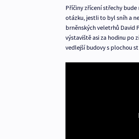
Příčiny zřícení střechy bude
otázku, jestli to byl sníh a
brněnských veletrhů David P
výstaviště asi za hodinu po z
vedlejší budovy s plochou s