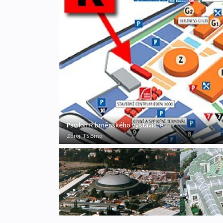
Pavilon R brněnského výstaviště
Zdroj:
TS Brno