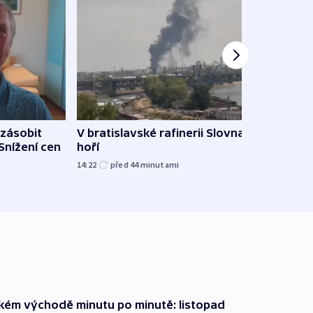
zásobit
V bratislavské rafinerii Slovnaft
Slove
 Snížení cen
hoří
tvrdí
14:22
před 44
minutami
12:27
zkém východě minutu po minutě: listopad