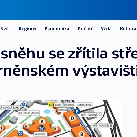
Svět
Regiony
Ekonomika
Počasí
Věda
Kultura
něhu se zřítila stř
rněnském výstavišt