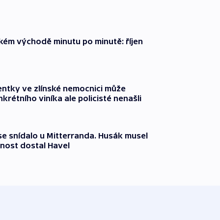
zkém východě minutu po minutě: říjen
entky ve zlínské nemocnici může
krétního viníka ale policisté nenašli
 se snídalo u Mitterranda. Husák musel
nost dostal Havel