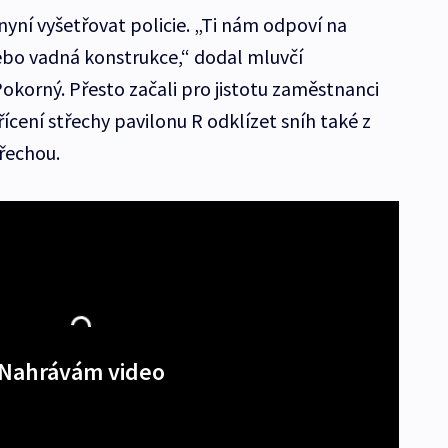
 nyní vyšetřovat policie. „Ti nám odpoví na
 nebo vadná konstrukce,“ dodal mluvčí
okorný. Přesto začali pro jistotu zaměstnanci
řícení střechy pavilonu R odklízet sníh také z
třechou.
Nahrávám video