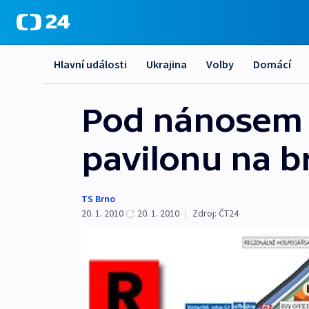
Hlavní události
Ukrajina
Volby
Domácí
Pod nánosem s
pavilonu na b
TS Brno
20. 1. 2010
20. 1. 2010
|
Zdroj:
ČT24