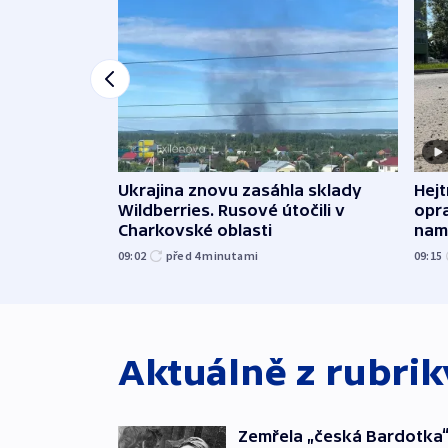
Ukrajina znovu zasáhla sklady
Hejt
Wildberries. Rusové útočili v
opra
Charkovské oblasti
namí
09:02
před 4
minutami
09:15
Aktuálně z rubri
Zemřela „česká Bardotka“