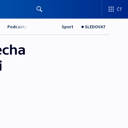
ČT
Podcasty
Sport
SLEDOVAT
echa
i