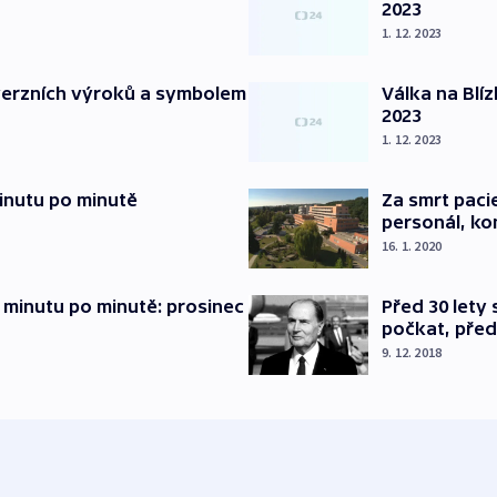
2023
1. 12. 2023
verzních výroků a symbolem
Válka na Blí
2023
1. 12. 2023
inutu po minutě
Za smrt paci
personál, kon
16. 1. 2020
 minutu po minutě: prosinec
Před 30 lety
počkat, před
9. 12. 2018