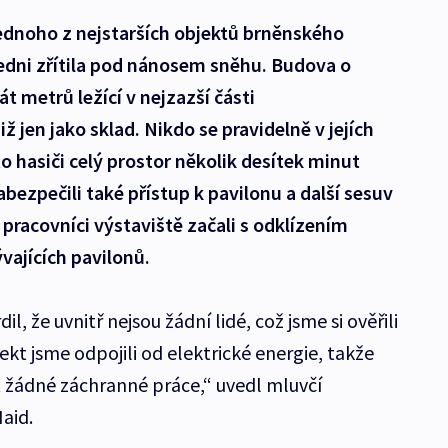
jednoho z nejstarších objektů brněnského
ledni zřítila pod nánosem sněhu. Budova o
 metrů ležící v nejzazší části
iž jen jako sklad. Nikdo se pravidelně v jejích
 hasiči celý prostor několik desítek minut
bezpečili také přístup k pavilonu a další sesuv
k pracovníci výstaviště začali s odklízením
vajících pavilonů.
, že uvnitř nejsou žádní lidé, což jsme si ověřili
 jsme odpojili od elektrické energie, takže
 žádné záchranné práce,“ uvedl mluvčí
aid.