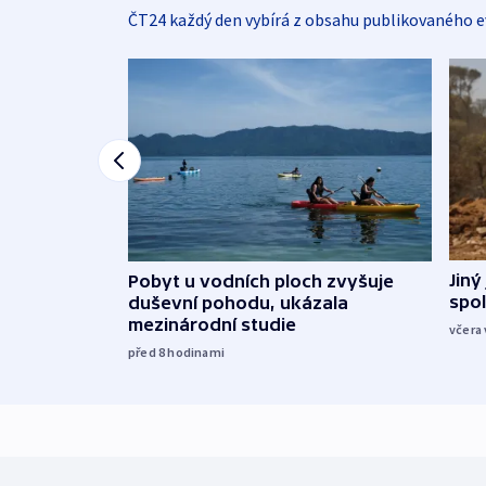
ČT24 každý den vybírá z obsahu publikovaného e
Jiný
Pobyt u vodních ploch zvyšuje
spol
duševní pohodu, ukázala
mezinárodní studie
včera 
před 8
hodinami