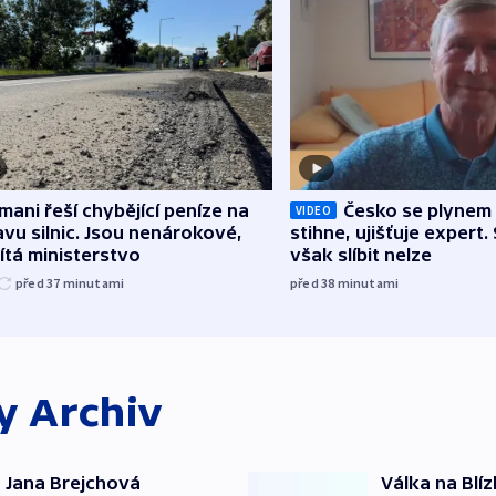
mani řeší chybějící peníze na
Česko se plynem 
VIDEO
vu silnic. Jsou nenárokové,
stihne, ujišťuje expert.
tá ministerstvo
však slíbit nelze
před 37
minutami
před 38
minutami
ky
Archiv
 Jana Brejchová
Válka na Blí