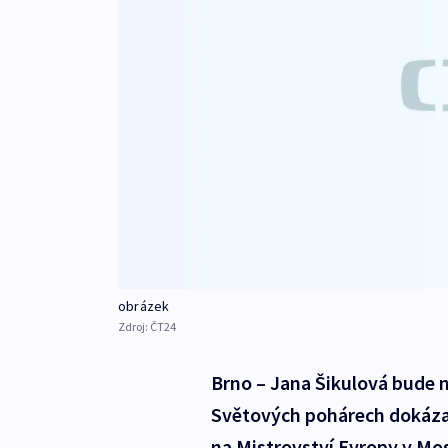
obrázek
Zdroj:
ČT24
Brno – Jana Šikulová bude n
Světových pohárech dokázala
na Mistrovství Evropy v Mos