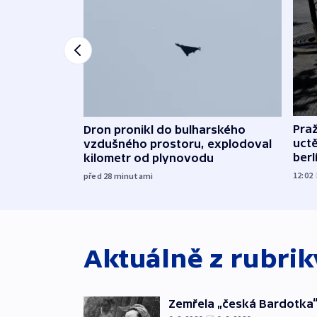
Pra
Dron pronikl do bulharského
uct
vzdušného prostoru, explodoval
ber
kilometr od plynovodu
12:02
před 28
minutami
Aktuálně z rubri
Zemřela „česká Bardotka“