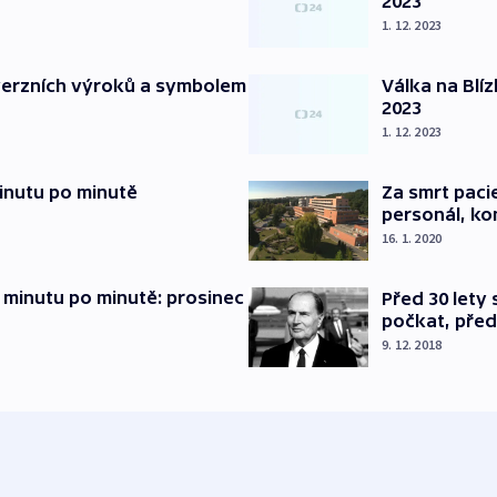
2023
1. 12. 2023
verzních výroků a symbolem
Válka na Blí
2023
1. 12. 2023
inutu po minutě
Za smrt paci
personál, kon
16. 1. 2020
 minutu po minutě: prosinec
Před 30 lety
počkat, před
9. 12. 2018