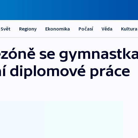
Svět
Regiony
Ekonomika
Počasí
Věda
Kultura
ezóně se gymnastka
í diplomové práce