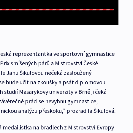
česká reprezentantka ve sportovní gymnastice
 Prix smíšených párů a Mistrovství České
ale Janu Šikulovou nečeká zasloužený
se bude učit na zkoušky a psát diplomovou
 studií Masarykovy univerzity v Brně ji čeká
 závěrečné práci se nevyhnu gymnastice,
nickou analýzu přeskoku,“ prozradila Šikulová.
á medailistka na bradlech z Mistrovství Evropy