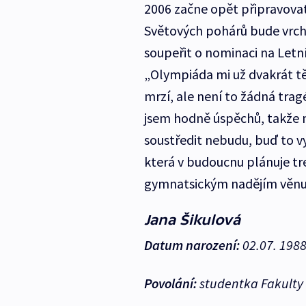
2006 začne opět připravova
Světových pohárů bude vrcho
soupeřit o nominaci na Letní
„Olympiáda mi už dvakrát t
mrzí, ale není to žádná trag
jsem hodně úspěchů, takže m
soustředit nebudu, buď to v
která v budoucnu plánuje tr
gymnatsickým nadějím věnuje 
Jana Šikulová
Datum narození:
02.07. 198
Povolání:
studentka Fakulty 