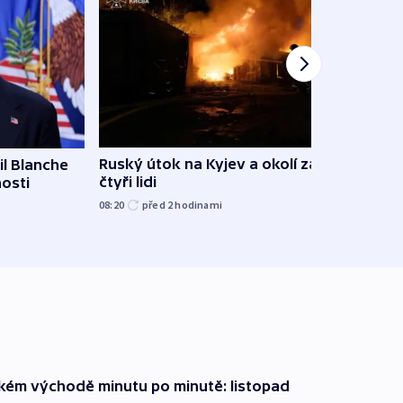
Ruský útok na Kyjev a okolí zabil
l Blanche
Hejtm
čtyři lidi
nosti
oprav
namí
08:20
před 2
hodinami
včera
zkém východě minutu po minutě: listopad