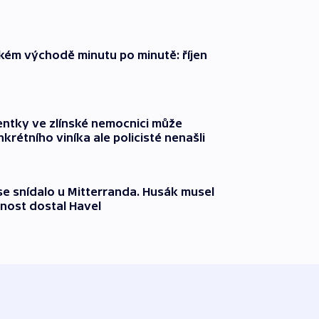
zkém východě minutu po minutě: říjen
entky ve zlínské nemocnici může
krétního viníka ale policisté nenašli
 se snídalo u Mitterranda. Husák musel
nost dostal Havel