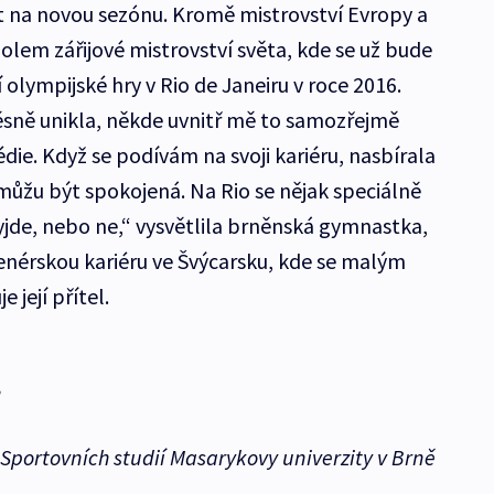
t na novou sezónu. Kromě mistrovství Evropy a
lem zářijové mistrovství světa, kde se už bude
 olympijské hry v Rio de Janeiru v roce 2016.
ěsně unikla, někde uvnitř mě to samozřejmě
édie. Když se podívám na svoji kariéru, nasbírala
ůžu být spokojená. Na Rio se nějak speciálně
yjde, nebo ne,“ vysvětlila brněnská gymnastka,
enérskou kariéru ve Švýcarsku, kde se malým
její přítel.
8
Sportovních studií Masarykovy univerzity v Brně