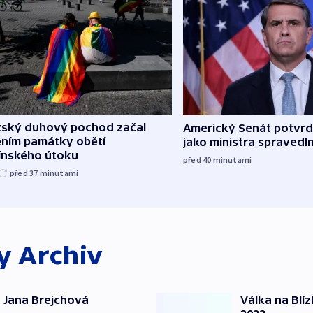
žský duhový pochod začal
Americký Senát potvrdi
ěním památky obětí
jako ministra spravedl
línského útoku
před 40
minutami
před 37
minutami
ky
Archiv
 Jana Brejchová
Válka na Blí