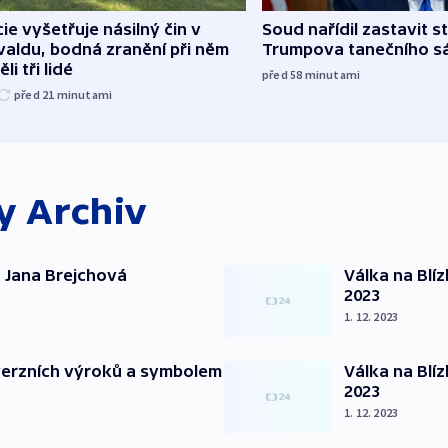
cie vyšetřuje násilný čin v
Soud nařídil zastavit s
aldu, bodná zranění při něm
Trumpova tanečního s
li tři lidé
před 58
minutami
před 21
minutami
ky
Archiv
 Jana Brejchová
Válka na Blí
2023
1. 12. 2023
verzních výroků a symbolem
Válka na Blí
2023
1. 12. 2023