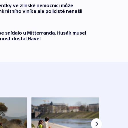
entky ve zlínské nemocnici může
krétního viníka ale policisté nenašli
 se snídalo u Mitterranda. Husák musel
nost dostal Havel