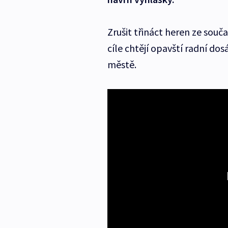
Zrušit třináct heren ze souč
cíle chtějí opavští radní d
městě.