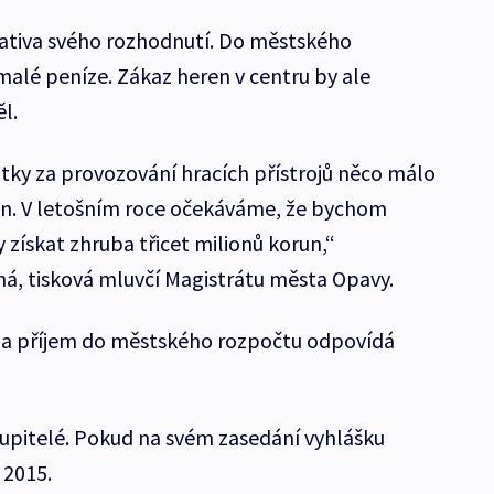
egativa svého rozhodnutí. Do městského
alé peníze. Zákaz heren v centru by ale
ěl.
atky za provozování hracích přístrojů něco málo
orun. V letošním roce očekáváme, že bychom
získat zhruba třicet milionů korun,“
á, tisková mluvčí Magistrátu města Opavy.
y a příjem do městského rozpočtu odpovídá
upitelé. Pokud na svém zasedání vyhlášku
 2015.