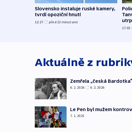
Slovensko instaluje ruské kamery,
Poli
tvrdí opoziční hnutí
Tanv
utrpě
12:27
před 13
minutami
17:03
Aktuálně z rubri
Zemřela „česká Bardotka“
6. 2. 2026
6. 2. 2026
Le Pen byl mužem kontro
7. 1. 2025