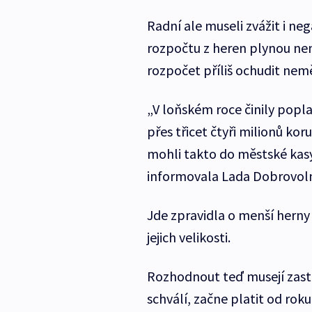
Radní ale museli zvážit i n
rozpočtu z heren plynou nem
rozpočet příliš ochudit nem
„V loňském roce činily popl
přes třicet čtyři milionů k
mohli takto do městské kasy 
informovala Lada Dobrovoln
Jde zpravidla o menší hern
jejich velikosti.
Rozhodnout teď musejí zast
schválí, začne platit od roku