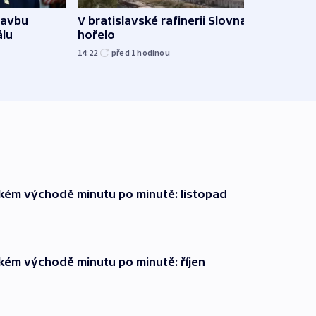
tavbu
V bratislavské rafinerii Slovnaft
Ukra
álu
hořelo
Wildb
Char
14:22
před 1
hodinou
09:02
zkém východě minutu po minutě: listopad
zkém východě minutu po minutě: říjen