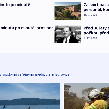
inutu po minutě
Za smrt paci
personál, kon
16. 1. 2020
 minutu po minutě: prosinec
Před 30 lety
počkat, před
9. 12. 2018
vropskými veřejnými médii, členy Eurovize.