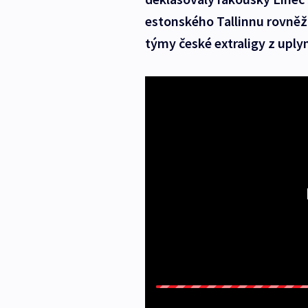
estonského Tallinnu rovněž
týmy české extraligy z uply