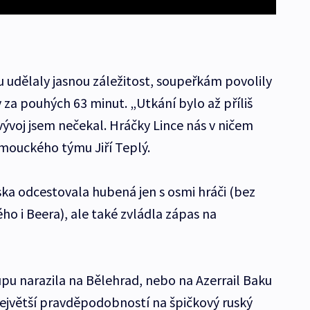
udělaly jasnou záležitost, soupeřkám povolily
ly za pouhých 63 minut. „Utkání bylo až příliš
vývoj jsem nečekal. Hráčky Lince nás v ničem
omouckého týmu Jiří Teplý.
ka odcestovala hubená jen s osmi hráči (bez
o i Beera), ale také zvládla zápas na
u narazila na Bělehrad, nebo na Azerrail Baku
 největší pravděpodobností na špičkový ruský