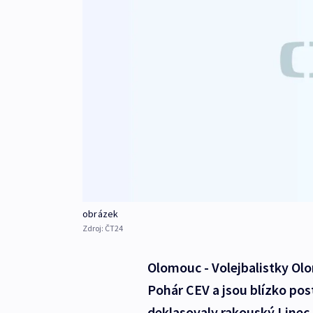
obrázek
Zdroj:
ČT24
Olomouc - Volejbalistky Olo
Pohár CEV a jsou blízko po
deklasovaly rakouský Linec 3