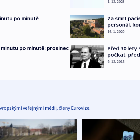
1. 12. 2023
inutu po minutě
Za smrt paci
personál, kon
16. 1. 2020
 minutu po minutě: prosinec
Před 30 lety
počkat, před
9. 12. 2018
vropskými veřejnými médii, členy Eurovize.