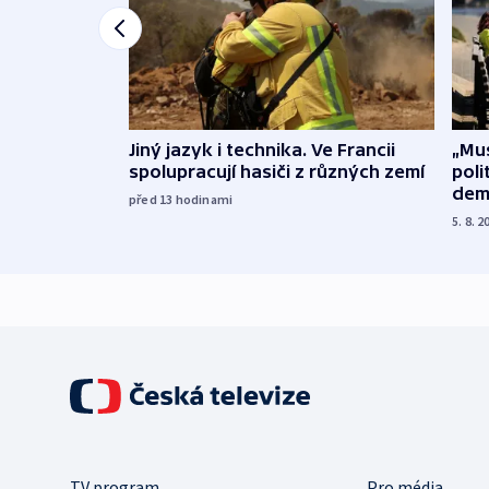
Jiný jazyk i technika. Ve Francii
„Mus
spolupracují hasiči z různých zemí
poli
dem
před 13
hodinami
5. 8. 2
TV program
Pro média