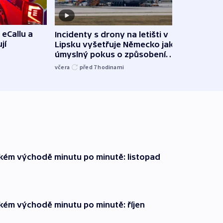
 eCallu a
Incidenty s drony na letišti v
Klima
jí
Lipsku vyšetřuje Německo jako
podn
úmyslný pokus o způsobení
i sví
exploze
včera
před 7
hodinami
včera
zkém východě minutu po minutě: listopad
zkém východě minutu po minutě: říjen