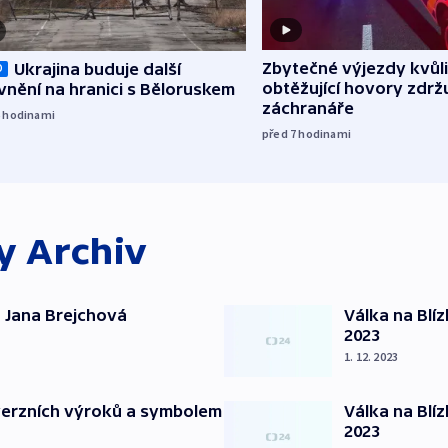
Zbytečné výjezdy kvůli
Ukrajina buduje další
O
obtěžující hovory zdržu
nění na hranici s Běloruskem
záchranáře
6
hodinami
před 7
hodinami
ky
Archiv
 Jana Brejchová
Válka na Blí
2023
1. 12. 2023
verzních výroků a symbolem
Válka na Blí
2023