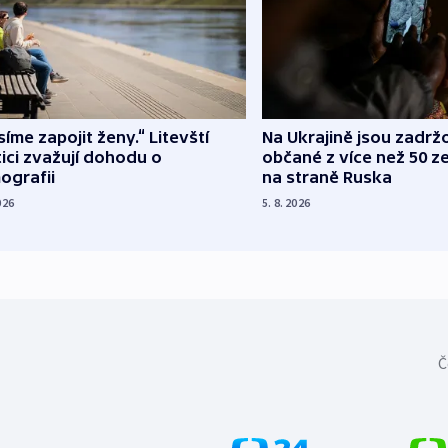
íme zapojit ženy.“ Litevští
Na Ukrajině jsou zadrž
tici zvažují dohodu o
občané z více než 50 ze
ografii
na straně Ruska
026
5. 8. 2026
Č