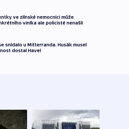
entky ve zlínské nemocnici může
krétního viníka ale policisté nenašli
 se snídalo u Mitterranda. Husák musel
nost dostal Havel