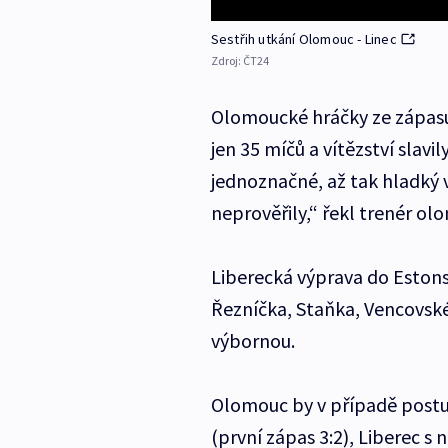
Sestřih utkání Olomouc - Linec
Zdroj:
ČT24
Olomoucké hráčky ze zápasu 
jen 35 míčů a vítězství slavi
jednoznačné, až tak hladký 
neprověřily,“ řekl trenér ol
Liberecká výprava do Estons
Řezníčka, Staňka, Vencovskéh
výbornou.
Olomouc by v případě postup
(první zápas 3:2), Liberec s