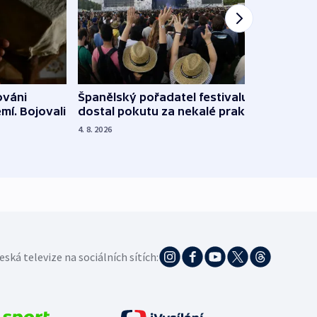
Španělský pořadatel festivalu
ováni
Lesn
dostal pokutu za nekalé praktiky
mí. Bojovali
dopa
zdrav
4. 8. 2026
4. 8. 20
eská televize na sociálních sítích: