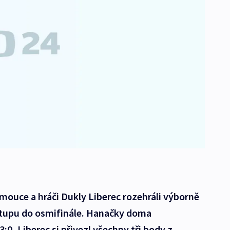
mouce a hráči Dukly Liberec rozehráli výborně
stupu do osmifinále. Hanačky doma
:0, Liberec si přivezl všechny tři body z