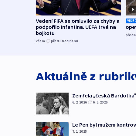
Vedení FIFA se omluvilo za chyby a
VIDE
podpořilo Infantina. UEFA trvá na
opev
bojkotu
před 
včera
před 6
hodinami
Aktuálně z rubri
Zemřela „česká Bardotka“
6. 2. 2026
6. 2. 2026
Le Pen byl mužem kontro
7. 1. 2025