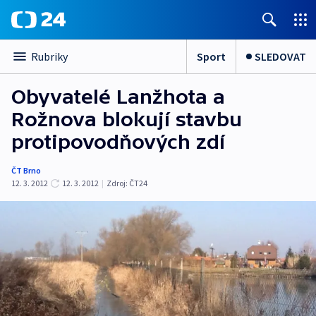
Sport
SLEDOVAT
Rubriky
Obyvatelé Lanžhota a
Rožnova blokují stavbu
protipovodňových zdí
ČT Brno
12. 3. 2012
12. 3. 2012
|
Zdroj:
ČT24