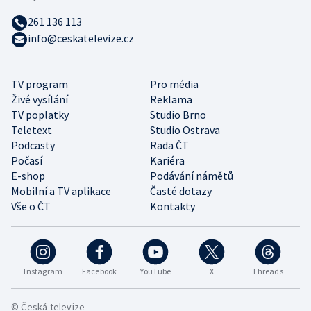
261 136 113
info@ceskatelevize.cz
TV program
Pro média
Živé vysílání
Reklama
TV poplatky
Studio Brno
Teletext
Studio Ostrava
Podcasty
Rada ČT
Počasí
Kariéra
E-shop
Podávání námětů
Mobilní a TV aplikace
Časté dotazy
Vše o ČT
Kontakty
Instagram
Facebook
YouTube
X
Threads
© Česká televize