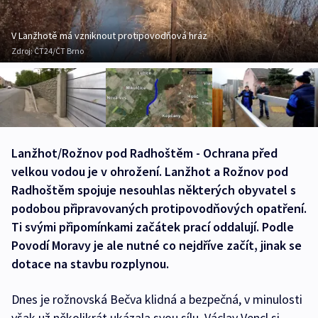
V Lanžhotě má vzniknout protipovodňová hráz
Zdroj:
ČT24/ČT Brno
Lanžhot/Rožnov pod Radhoštěm - Ochrana před
velkou vodou je v ohrožení. Lanžhot a Rožnov pod
Radhoštěm spojuje nesouhlas některých obyvatel s
podobou připravovaných protipovodňových opatření.
Ti svými připomínkami začátek prací oddalují. Podle
Povodí Moravy je ale nutné co nejdříve začít, jinak se
dotace na stavbu rozplynou.
Dnes je rožnovská Bečva klidná a bezpečná, v minulosti
však už několikrát ukázala svou sílu. Václav Vencl si