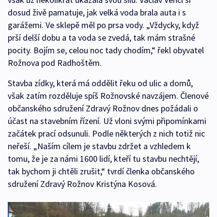
dosud živě pamatuje, jak velká voda brala auta i s
garážemi. Ve sklepě měl po prsa vody. „Vždycky, když
prší delší dobu a ta voda se zvedá, tak mám strašné
pocity. Bojím se, celou noc tady chodím,“ řekl obyvatel
Rožnova pod Radhoštěm.
Stavba zídky, která má oddělit řeku od ulic a domů,
však zatím rozděluje spíš Rožnovské navzájem. Členové
občanského sdružení Zdravý Rožnov dnes požádali o
účast na stavebním řízení. Už vloni svými připomínkami
začátek prací odsunuli. Podle některých z nich totiž nic
neřeší. „Naším cílem je stavbu zdržet a vzhledem k
tomu, že je za námi 1600 lidí, kteří tu stavbu nechtějí,
tak bychom ji chtěli zrušit,“ tvrdí členka občanského
sdružení Zdravý Rožnov Kristýna Kosová.