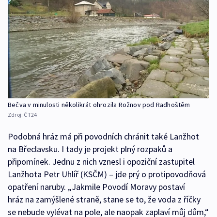
Bečva v minulosti několikrát ohrozila Rožnov pod Radhoštěm
Zdroj:
ČT24
Podobná hráz má při povodních chránit také Lanžhot
na Břeclavsku. I tady je projekt plný rozpaků a
připomínek. Jednu z nich vznesl i opoziční zastupitel
Lanžhota Petr Uhlíř (KSČM) – jde prý o protipovodňová
opatření naruby. „Jakmile Povodí Moravy postaví
hráz na zamýšlené straně, stane se to, že voda z říčky
se nebude vylévat na pole, ale naopak zaplaví můj dům,“