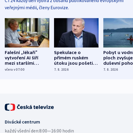
ČT24 každý den vybírá z obsahu publikovaného evropskými
veřejnými médii, členy Eurovize.
Falešní „lékaři“
Spekulace o
Pobyt u vodn
vytvoření AI šíří
přímém ruském
ploch zvyšuje
mezi staršími
útoku jsou pošetilé,
duševní poho
Poláky nebezpečné
míní estonský
ukázala
včera v 07:00
7. 8. 2026
7. 8. 2026
zdravotní rady
bezpečnostní
mezinárodní 
expert
Divácké centrum
každý všední den:
8:00—16:00 hodin