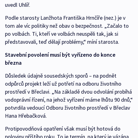
uvedl Uhlíř.
Podle starosty Lanžhota Františka Hrnčíře (nez.) je v
tom ale víc politiky než obav o bezpečnost. „Začalo to
po volbách. Ti, kteří ve volbách neuspěli tak, jak si
představovali, teď dělají problémy,“ míní starosta.
Stavební povolení musí být vyřízeno do konce
března
Důsledek údajně sousedských sporů – na podnět
odpůrců projekt leží už potřetí na odboru životního
prostředí v Břeclavi. „Na základě dvou odvolání probíhá
vodoprávní řízení, na jehož vyřízení máme lhůtu 90 dnů,“
potvrdila vedoucí Odboru životního prostředí v Břeclav
Hana Hřebačková.
Protipovodňová opatření však musí být hotová do
poloviny příštího roku. To je termín, na který je vázána