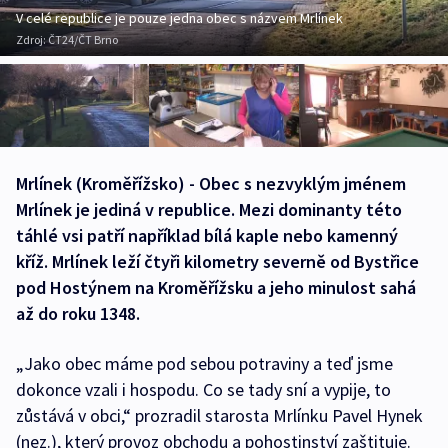
V celé republice je pouze jedna obec s názvem Mrlínek
Zdroj:
ČT24/ČT Brno
Mrlínek (Kroměřížsko) - Obec s nezvyklým jménem
Mrlínek je jediná v republice. Mezi dominanty této
táhlé vsi patří například bílá kaple nebo kamenný
kříž. Mrlínek leží čtyři kilometry severně od Bystřice
pod Hostýnem na Kroměřížsku a jeho minulost sahá
až do roku 1348.
„Jako obec máme pod sebou potraviny a teď jsme
dokonce vzali i hospodu. Co se tady sní a vypije, to
zůstává v obci,“ prozradil starosta Mrlínku Pavel Hynek
(nez.), který provoz obchodu a pohostinství zaštituje.