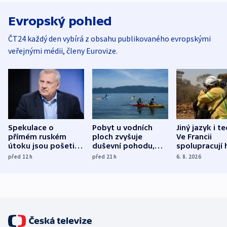
Evropský pohled
ČT24 každý den vybírá z obsahu publikovaného evropskými
veřejnými médii, členy Eurovize.
Spekulace o
Pobyt u vodních
Jiný jazyk i t
přímém ruském
ploch zvyšuje
Ve Francii
útoku jsou pošetilé,
duševní pohodu,
spolupracují h
míní estonský
ukázala
různých zemí
před 12
h
před 21
h
6. 8. 2026
bezpečnostní
mezinárodní studie
expert