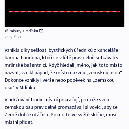
Tři minuty z Mrlínku
Zdroj:
ČT24
Vznikla díky sešlosti bystřických úředníků z kanceláře
barona Loudona, kteří se v létě pravidelně setkávali v
mrlínské bažantnici. Když hledali jméno, jak toto místo
nazvat, vznikl nápad, že místo nazvou „zemskou osou“.
Dokonce vznikly i verše nebo popěvek na „zemskou
osu“ v Mrlínku.
V udržování tradic místní pokračují, protože svou
zemskou osu pravidelně promazávají slivovicí, aby se
Země dobře otáčela. Pokud to ve světě skřípe, musí
místní přidat.