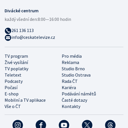
Divácké centrum
každý všední den:
8:00—16:00 hodin
261 136 113
info@ceskatelevize.cz
TV program
Pro média
Živé vysílání
Reklama
TV poplatky
Studio Brno
Teletext
Studio Ostrava
Podcasty
Rada ČT
Počasí
Kariéra
E-shop
Podávání námětů
Mobilní a TV aplikace
Časté dotazy
Vše o ČT
Kontakty