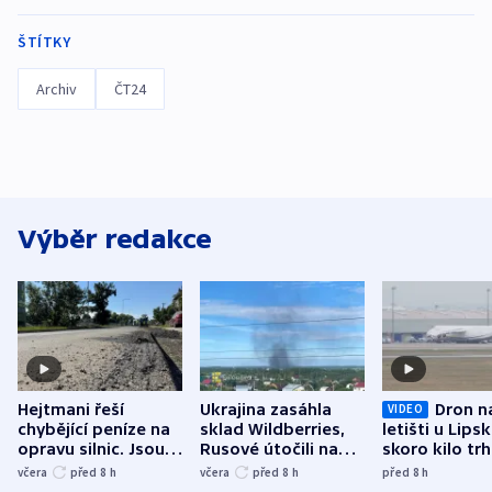
ŠTÍTKY
Archiv
ČT24
Výběr redakce
Hejtmani řeší
Ukrajina zasáhla
Dron n
VIDEO
chybějící peníze na
sklad Wildberries,
letišti u Lips
opravu silnic. Jsou
Rusové útočili na
skoro kilo trh
nenárokové, namítá
trh, hasiče či
indicie ukazuj
včera
před 8
h
včera
před 8
h
před 8
h
ministerstvo
stadion
Rusko