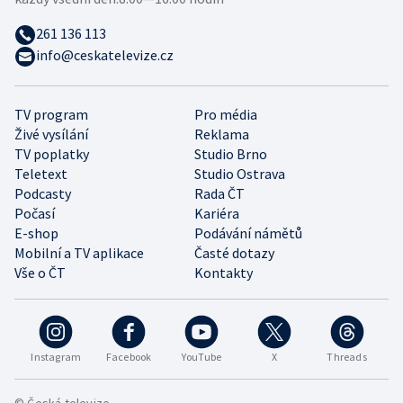
261 136 113
info@ceskatelevize.cz
TV program
Pro média
Živé vysílání
Reklama
TV poplatky
Studio Brno
Teletext
Studio Ostrava
Podcasty
Rada ČT
Počasí
Kariéra
E-shop
Podávání námětů
Mobilní a TV aplikace
Časté dotazy
Vše o ČT
Kontakty
Instagram
Facebook
YouTube
X
Threads
© Česká televize