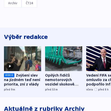
Archiv
ČT24
Výběr redakce
Zvýšení slev
Opilých řidičů
Vedení FIFA s
VIDEO
na jízdném teď není
nemotorových
omluvilo za c
priorita, zní z vlády
vozidel skokově
podpořilo Inf
přibylo, nejvíc ve
UEFA trvá na
před 9
m
před 53
m
včera
před 8
h
středních Čechách
bojkotu
Aktuálně z rubriky
Archiv