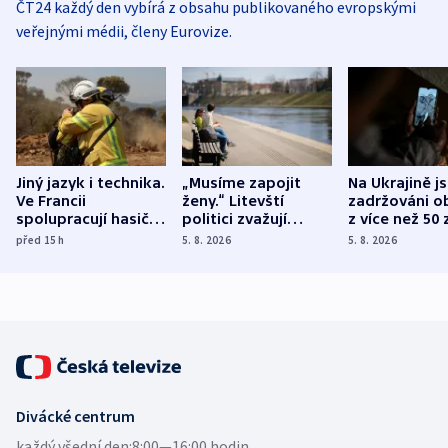
ČT24 každý den vybírá z obsahu publikovaného evropskými
veřejnými médii, členy Eurovize.
Jiný jazyk i technika.
„Musíme zapojit
Na Ukrajině j
Ve Francii
ženy.“ Litevští
zadržováni o
spolupracují hasiči z
politici zvažují
z více než 50 
různých zemí
dohodu o
Bojovali na s
před 15
h
5. 8. 2026
5. 8. 2026
demografii
Ruska
Divácké centrum
každý všední den:
8:00—16:00 hodin