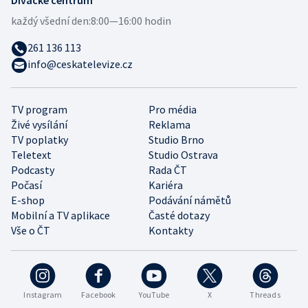
každý všední den:
8:00—16:00 hodin
261 136 113
info@ceskatelevize.cz
TV program
Pro média
Živé vysílání
Reklama
TV poplatky
Studio Brno
Teletext
Studio Ostrava
Podcasty
Rada ČT
Počasí
Kariéra
E-shop
Podávání námětů
Mobilní a TV aplikace
Časté dotazy
Vše o ČT
Kontakty
Instagram
Facebook
YouTube
X
Threads