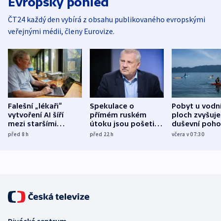
Evropský pohled
ČT24 každý den vybírá z obsahu publikovaného evropskými
veřejnými médii, členy Eurovize.
Falešní „lékaři“
Spekulace o
Pobyt u vodn
vytvoření AI šíří
přímém ruském
ploch zvyšuje
mezi staršími
útoku jsou pošetilé,
duševní poho
Poláky nebezpečné
míní estonský
ukázala
před 8
h
před 22
h
včera v 07:30
zdravotní rady
bezpečnostní
mezinárodní 
expert
Divácké centrum