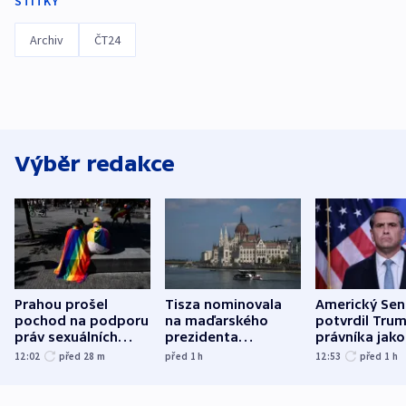
ŠTÍTKY
Archiv
ČT24
Výběr redakce
Prahou prošel
Tisza nominovala
Americký Sen
pochod na podporu
na maďarského
potvrdil Tru
práv sexuálních
prezidenta
právníka jako
menšin
bývalého šéfa
ministra
12:02
před 28
m
před 1
h
12:53
před 1
h
nejvyššího soudu
spravedlnost