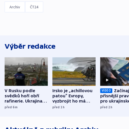
Archiv
ČT24
Výběr redakce
V Rusku podle
Irsko je „achillovou
Začínaj
VIDEO
svědků hoří obří
patou“ Evropy,
přísnější prav
rafinerie. Ukrajina
vyzbrojit ho má
pro ukrajinsk
hlásí oběti
Francie
uprchlíky
před 6
m
před 1
h
před 2
h