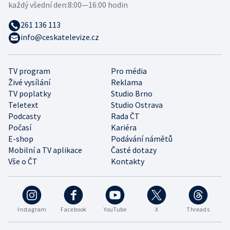
každý všední den:
8:00—16:00 hodin
261 136 113
info@ceskatelevize.cz
TV program
Pro média
Živé vysílání
Reklama
TV poplatky
Studio Brno
Teletext
Studio Ostrava
Podcasty
Rada ČT
Počasí
Kariéra
E-shop
Podávání námětů
Mobilní a TV aplikace
Časté dotazy
Vše o ČT
Kontakty
Instagram
Facebook
YouTube
X
Threads