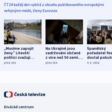
ČT24 každý den vybírá z obsahu publikovaného evropskými
veřejnými médii, členy Eurovize.
„Musíme zapojit
Na Ukrajině jsou
Španělský
ženy.“ Litevští
zadržováni občané
pořadatel fes
politici zvažují
z více než 50 zemí.
dostal pokut
dohodu o
Bojovali na straně
nekalé prakti
před 16
h
před 18
h
4. 8. 2026
demografii
Ruska
Divácké centrum