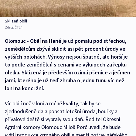
Sklizeň obilí
Zdroj:
ČT24
Olomouc - Obilí na Hané je už pomalu pod střechou,
zemědělcům zbývá sklidit asi pět procent úrody ve
vyšších polohách. Výnosy nejsou špatné, ale horší je
to podle zemědělců s cenami ve výkupech za řepku
olejku. Sklizená je především ozimá pšenice a ječmen
jarní, kterého je už teď zhruba o jednu tunu víc než
loni na konci žní.
Víc obilí než v loni a méně kvality, tak by se
zjednodušeně dala popsat letošní úroda, bouřky a
přívalové deště si vybraly svou daň. Ředitel Okresní
Agrární komory Olomouc Miloš Porč uvedl, že bude
vyšší produkce krmného obilí a menší potravinářského,