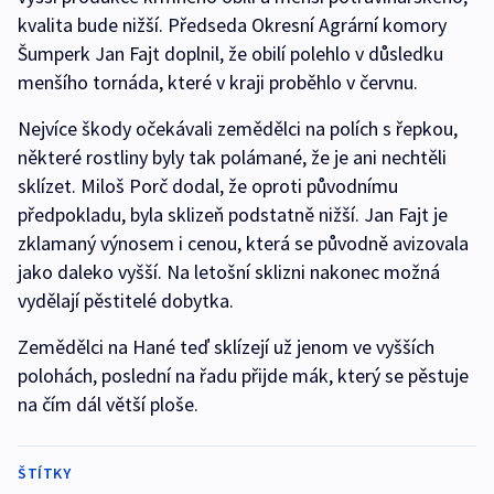
kvalita bude nižší. Předseda Okresní Agrární komory
Šumperk Jan Fajt doplnil, že obilí polehlo v důsledku
menšího tornáda, které v kraji proběhlo v červnu.
Nejvíce škody očekávali zemědělci na polích s řepkou,
některé rostliny byly tak polámané, že je ani nechtěli
sklízet. Miloš Porč dodal, že oproti původnímu
předpokladu, byla sklizeň podstatně nižší. Jan Fajt je
zklamaný výnosem i cenou, která se původně avizovala
jako daleko vyšší. Na letošní sklizni nakonec možná
vydělají pěstitelé dobytka.
Zemědělci na Hané teď sklízejí už jenom ve vyšších
polohách, poslední na řadu přijde mák, který se pěstuje
na čím dál větší ploše.
ŠTÍTKY