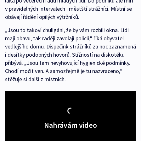
láká po večerech řadu mladých lidí. Do podniku ale míří
v pravidelných intervalech i městští strážníci. Místní se
obávají řádění opilých výtržníků.
„Jsou to takoví chuligáni, že by vám rozbili okna. Lidi
mají obavu, tak raději zavolají policii,“ říká obyvatel
vedlejšího domu. Dispečink strážníků za noc zaznamená
i desítky podobných hovorů. Stížností na diskotéku
přibývá. „Jsou tam nevyhovující hygienické podmínky.
Chodí močit ven. A samozřejmě je tu nazvraceno,“
stěžuje si další z místních.
Nahrávám video