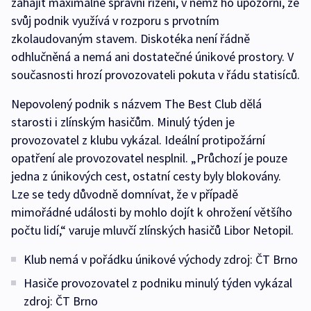
zahájit maximálně správní řízení, v němž ho upozorní, že
svůj podnik využívá v rozporu s prvotním
zkolaudovaným stavem. Diskotéka není řádně
odhlučněná a nemá ani dostatečné únikové prostory. V
současnosti hrozí provozovateli pokuta v řádu statisíců.
Nepovolený podnik s názvem The Best Club dělá
starosti i zlínským hasičům. Minulý týden je
provozovatel z klubu vykázal. Ideální protipožární
opatření ale provozovatel nesplnil. „Průchozí je pouze
jedna z únikových cest, ostatní cesty byly blokovány.
Lze se tedy důvodně domnívat, že v případě
mimořádné události by mohlo dojít k ohrožení většího
počtu lidí,“ varuje mluvčí zlínských hasičů Libor Netopil.
Klub nemá v pořádku únikové východy zdroj: ČT Brno
Hasiče provozovatel z podniku minulý týden vykázal
zdroj: ČT Brno