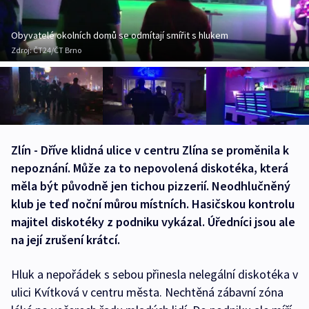
Obyvatelé okolních domů se odmítají smířit s hlukem
Zdroj:
ČT24/ČT Brno
Zlín - Dříve klidná ulice v centru Zlína se proměnila k
nepoznání. Může za to nepovolená diskotéka, která
měla být původně jen tichou pizzerií. Neodhlučněný
klub je teď noční můrou místních. Hasičskou kontrolu
majitel diskotéky z podniku vykázal. Úředníci jsou ale
na její zrušení krátcí.
Hluk a nepořádek s sebou přinesla nelegální diskotéka v
ulici Kvítková v centru města. Nechtěná zábavní zóna