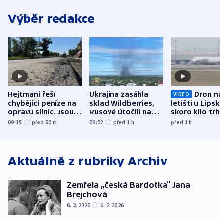
Výběr redakce
Hejtmani řeší
Ukrajina zasáhla
Dron n
VIDEO
chybějící peníze na
sklad Wildberries,
letišti u Lips
opravu silnic. Jsou
Rusové útočili na
skoro kilo trh
nenárokové, namítá
trh, hasiče či
indicie ukazuj
09:15
před 50
m
09:02
před 1
h
před 1
h
ministerstvo
stadion
Rusko
Aktuálně z rubriky
Archiv
Zemřela „česká Bardotka“ Jana
Brejchová
6. 2. 2026
6. 2. 2026