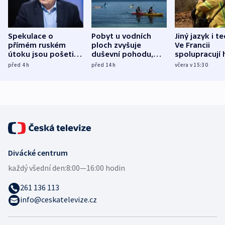
Spekulace o
Pobyt u vodních
Jiný jazyk i t
přímém ruském
ploch zvyšuje
Ve Francii
útoku jsou pošetilé,
duševní pohodu,
spolupracují h
míní estonský
ukázala
různých zemí
před 4
h
před 14
h
včera v 15:30
bezpečnostní
mezinárodní studie
expert
Divácké centrum
každý všední den:
8:00—16:00 hodin
261 136 113
info@ceskatelevize.cz