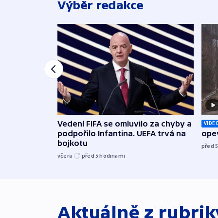
Výběr redakce
Vedení FIFA se omluvilo za chyby a
VIDE
podpořilo Infantina. UEFA trvá na
opev
bojkotu
před 
včera
před 5
hodinami
Aktuálně z rubri