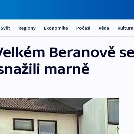
Svět
Regiony
Ekonomika
Počasí
Věda
Kultura
Velkém Beranově s
snažili marně