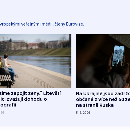
vropskými veřejnými médii, členy Eurovize.
íme zapojit ženy.“ Litevští
Na Ukrajině jsou zadrž
tici zvažují dohodu o
občané z více než 50 ze
ografii
na straně Ruska
026
5. 8. 2026