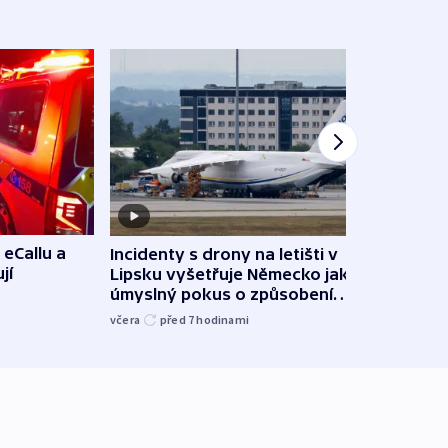
 eCallu a
Incidenty s drony na letišti v
Klima
jí
Lipsku vyšetřuje Německo jako
podn
úmyslný pokus o způsobení
i sví
exploze
včera
před 7
hodinami
včera