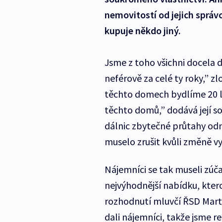
nemovitostí od jejich správc
kupuje někdo jiný.
Jsme z toho všichni docela 
neférově za celé ty roky,” z
těchto domech bydlíme 20 le
těchto domů,” dodává její sou
dálnic zbytečné průtahy odm
muselo zrušit kvůli změně v
Nájemníci se tak museli zúča
nejvýhodnější nabídku, kter
rozhodnutí mluvčí ŘSD Martin
dali nájemníci, takže jsme r