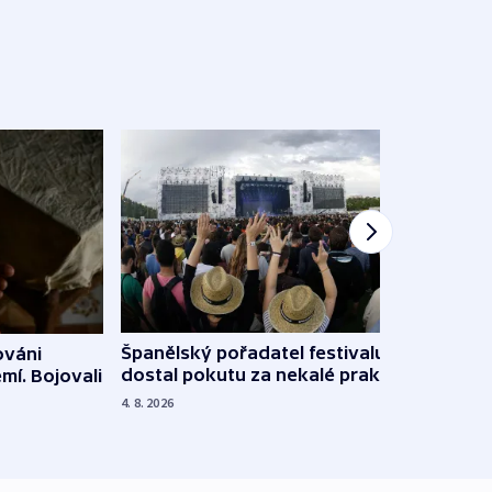
Španělský pořadatel festivalu
ováni
Lesn
dostal pokutu za nekalé praktiky
mí. Bojovali
dopa
zdrav
4. 8. 2026
4. 8. 20