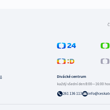
Č
Divácké centrum
ů
každý všední den:
8:00—16:00 ho
261 136 113
info@ceskate