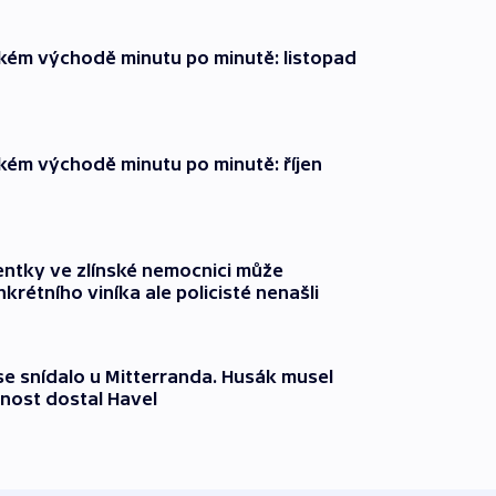
zkém východě minutu po minutě: listopad
zkém východě minutu po minutě: říjen
entky ve zlínské nemocnici může
krétního viníka ale policisté nenašli
 se snídalo u Mitterranda. Husák musel
nost dostal Havel