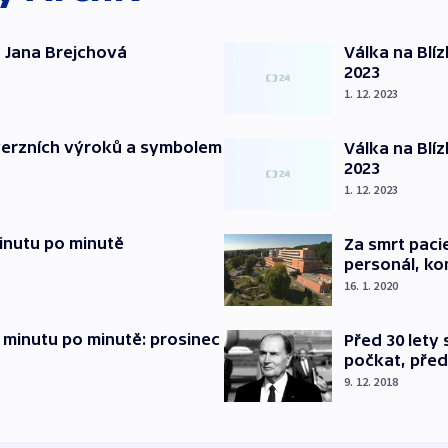
 Jana Brejchová
Válka na Blí
2023
1. 12. 2023
verzních výroků a symbolem
Válka na Blí
2023
1. 12. 2023
inutu po minutě
Za smrt paci
personál, kon
16. 1. 2020
 minutu po minutě: prosinec
Před 30 lety
počkat, před
9. 12. 2018