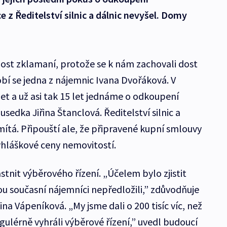
e z Ředitelství silnic a dálnic nevyšel. Domy
dost zklamaní, protože se k nám zachovali dost
lobí se jedna z nájemnic Ivana Dvořáková. V
t a už asi tak 15 let jednáme o odkoupení
sedka Jiřina Štanclová. Ředitelství silnic a
ítá. Připouští ale, že připravené kupní smlouvy
yhláškové ceny nemovitostí.
stnit výběrového řízení. „Účelem bylo zjistit
ou současní nájemníci nepředložili,” zdůvodňuje
a Vápeníková. „My jsme dali o 200 tisíc víc, než
egulérně vyhráli výběrové řízení,” uvedl budoucí