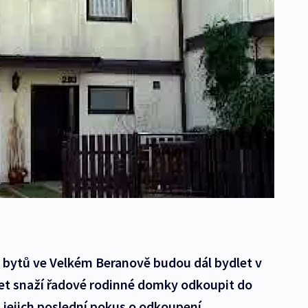
h bytů ve Velkém Beranově budou dál bydlet v
 let snaží řadové rodinné domky odkoupit do
 jejich poslední pokus o odkoupení