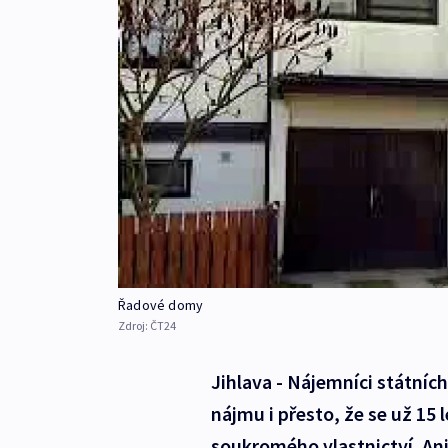
Řadové domy
Zdroj:
ČT24
Jihlava - Nájemníci státníc
nájmu i přesto, že se už 15
soukromého vlastnictví. Ani