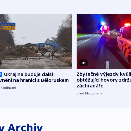
Zbytečné výjezdy kvůli
Ukrajina buduje další
O
obtěžující hovory zdržu
nění na hranici s Běloruskem
záchranáře
5
hodinami
před 6
hodinami
ky
Archiv