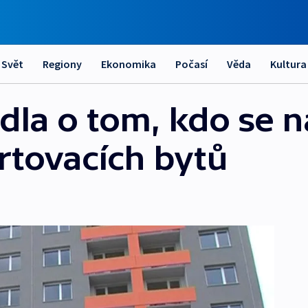
Svět
Regiony
Ekonomika
Počasí
Věda
Kultura
la o tom, kdo se n
rtovacích bytů