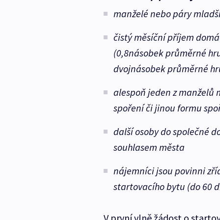
manželé nebo páry mladší 
čistý měsíční příjem dom
(0,8násobek průměrné hru
dvojnásobek průměrné hr
alespoň jeden z manželů 
spoření či jinou formu spo
další osoby do společné d
souhlasem města
nájemníci jsou povinni zří
startovacího bytu (do 60 
V první vlně žádost o starto