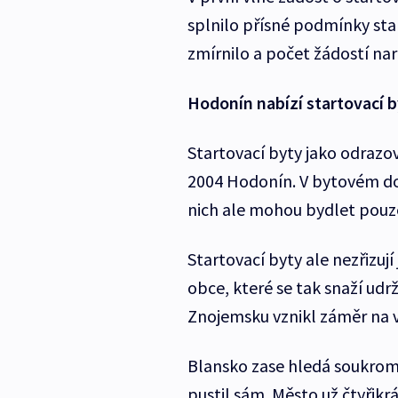
splnilo přísné podmínky s
zmírnilo a počet žádostí nar
Hodonín nabízí startovací b
Startovací byty jako odrazo
2004 Hodonín. V bytovém do
nich ale mohou bydlet pouze
Startovací byty ale nezřizují
obce, které se tak snaží udr
Znojemsku vznikl záměr na v
Blansko zase hledá soukromé
pustil sám. Město už čtyřikrá