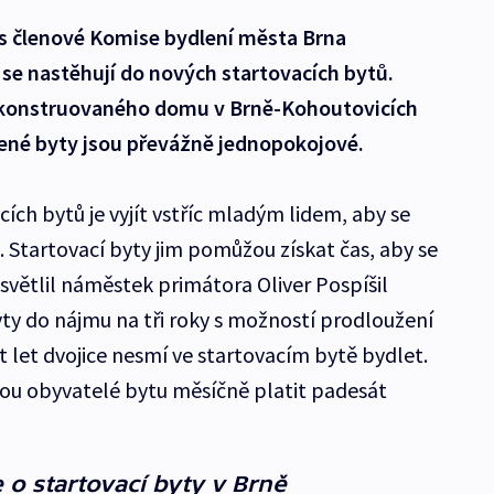
s členové Komise bydlení města Brna
í se nastěhují do nových startovacích bytů.
rekonstruovaného domu v Brně-Kohoutovicích
vené byty jsou převážně jednopokojové.
ch bytů je vyjít vstříc mladým lidem, aby se
. Startovací byty jim pomůžou získat čas, aby se
ysvětlil náměstek primátora Oliver Pospíšil
yty do nájmu na tři roky s možností prodloužení
ět let dvojice nesmí ve startovacím bytě bydlet.
ou obyvatelé bytu měsíčně platit padesát
o startovací byty v Brně