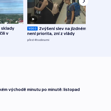
 sklady
Zvýšení slev na jízdném teď
Opil
VIDEO
ili v
není priorita, zní z vlády
vozid
stře
před 4
hodinami
před 5
zkém východě minutu po minutě: listopad