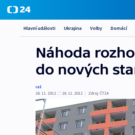
Hlavní události
Ukrajina
Volby
Domácí
Náhoda rozhod
do nových sta
raš
26. 11. 2012
26. 11. 2012
|
Zdroj:
ČT24