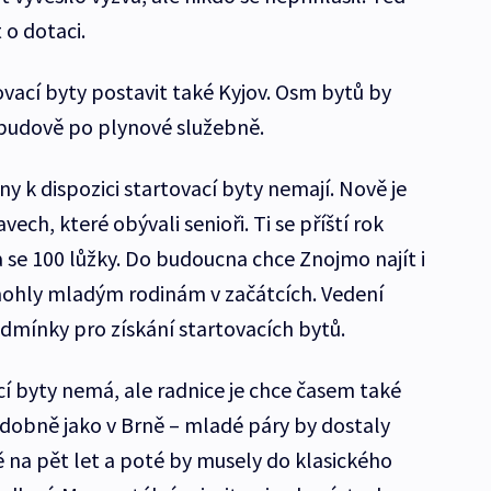
 o dotaci.
vací byty postavit také Kyjov. Osm bytů by
 budově po plynové služebně.
 k dispozici startovací byty nemají. Nově je
ch, které obývali senioři. Ti se příští rok
se 100 lůžky. Do budoucna chce Znojmo najít i
mohly mladým rodinám v začátcích. Vedení
mínky pro získání startovacích bytů.
cí byty nemá, ale radnice je chce časem také
dobně jako v Brně – mladé páry by dostaly
na pět let a poté by musely do klasického