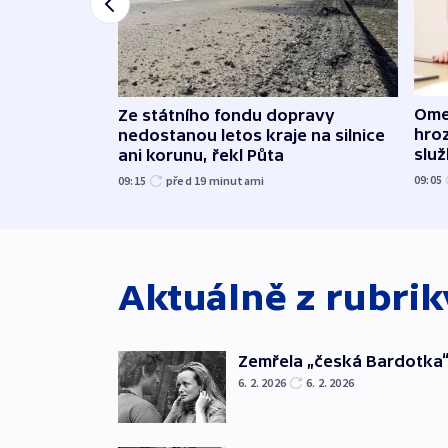
Ome
Ze státního fondu dopravy
hroz
nedostanou letos kraje na silnice
slu
ani korunu, řekl Půta
09:05
09:15
před 19
minutami
Aktuálně z rubri
Zemřela „česká Bardotka“
6. 2. 2026
6. 2. 2026