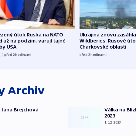
zený útok Ruska na NATO
Ukrajina znovu zasáhla
í už na podzim, varují tajné
Wildberies. Rusové útoč
žby USA
Charkovské oblasti
před 2
hodinami
před 2
hodinami
ky
Archiv
 Jana Brejchová
Válka na Blí
2023
1. 12. 2023