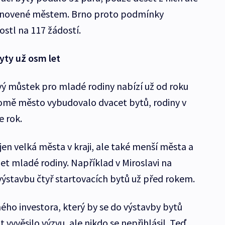
tanovené městem. Brno proto podmínky
ostl na 117 žádostí.
yty už osm let
vý můstek pro mladé rodiny nabízí už od roku
mě město vybudovalo dvacet bytů, rodiny v
 rok.
 jen velká města v kraji, ale také menší města a
žet mladé rodiny. Například v Miroslavi na
ýstavbu čtyř startovacích bytů už před rokem.
ho investora, který by se do výstavby bytů
t vyvěsilo výzvu, ale nikdo se nepřihlásil. Teď