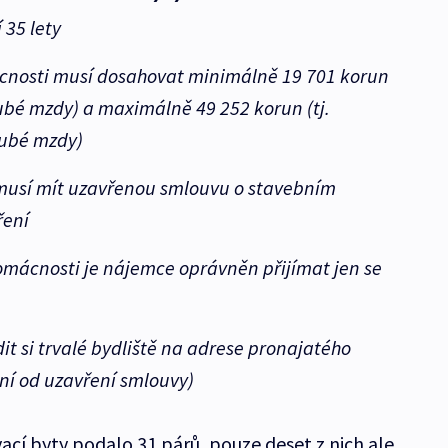
35 lety
ácnosti musí dosahovat minimálně 19 701 korun
bé mzdy) a maximálně 49 252 korun (tj.
ubé mzdy)
musí mít uzavřenou smlouvu o stavebním
ření
omácnosti je nájemce oprávněn přijímat jen se
dit si trvalé bydliště na adrese pronajatého
dní od uzavření smlouvy)
vací byty podalo 31 párů, pouze deset z nich ale