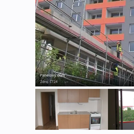
Panelový dům
Zdroj:
ČT24