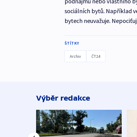
podnájmu nebo vlastního byd
sociálních bytů. Například 
bytech neuvažuje. Nepociťuj
ŠTÍTKY
Archiv
ČT24
Výběr redakce