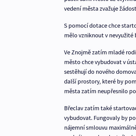
vedení města zvažuje žádost
S pomocí dotace chce starto
mělo vzniknout v nevyužité
Ve Znojmě zatím mladé rodiny
město chce vybudovat v ústave
sestěhují do nového domova 
další prostory, které by po
města zatím neupřesnilo pod
Břeclav zatím také startova
vybudovat. Fungovaly by po
nájemní smlouvu maximálně 