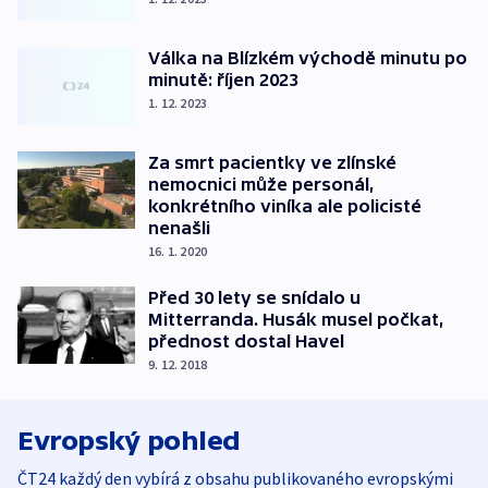
Válka na Blízkém východě minutu po
minutě: říjen 2023
1. 12. 2023
Za smrt pacientky ve zlínské
nemocnici může personál,
konkrétního viníka ale policisté
nenašli
16. 1. 2020
Před 30 lety se snídalo u
Mitterranda. Husák musel počkat,
přednost dostal Havel
9. 12. 2018
Evropský pohled
ČT24 každý den vybírá z obsahu publikovaného evropskými