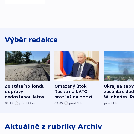
Výběr redakce
Ze státního fondu
Omezený útok
Ukrajina zno
dopravy
Ruska na NATO
zasáhla skla
nedostanou letos
hrozí už na podzim,
Wildberies. 
kraje na silnice ani
varují tajné služby
útočili v Cha
09:15
před 22
m
09:05
před 1
h
před 1
h
korunu, řekl Půta
USA
oblasti
Aktuálně z rubriky
Archiv