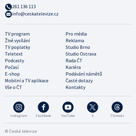
261 136 113
info@ceskatelevize.cz
TV program
Pro média
Živé vysílání
Reklama
TV poplatky
Studio Brno
Teletext
Studio Ostrava
Podcasty
Rada ČT
Počasí
Kariéra
E-shop
Podávání námětů
Mobilní a TV aplikace
Časté dotazy
Vše o ČT
Kontakty
Instagram
Facebook
YouTube
X
Threads
© Česká televize