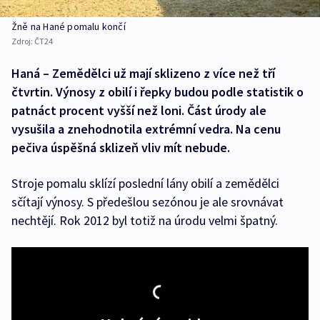
Žně na Hané pomalu končí
Zdroj:
ČT24
Haná – Zemědělci už mají sklizeno z více než tří
čtvrtin. Výnosy z obilí i řepky budou podle statistik o
patnáct procent vyšší než loni. Část úrody ale
vysušila a znehodnotila extrémní vedra. Na cenu
pečiva úspěšná sklizeň vliv mít nebude.
Stroje pomalu sklízí poslední lány obilí a zemědělci
sčítají výnosy. S předešlou sezónou je ale srovnávat
nechtějí. Rok 2012 byl totiž na úrodu velmi špatný.