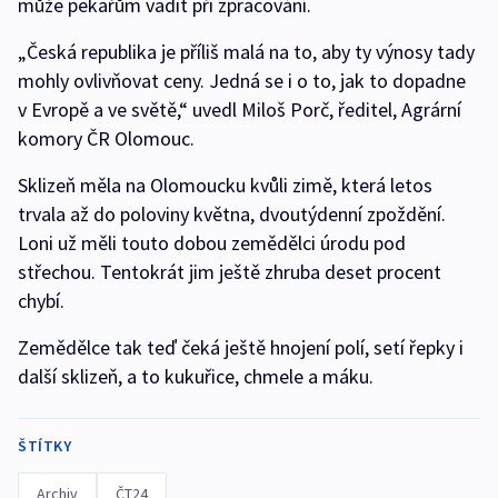
může pekařům vadit při zpracování.
„Česká republika je příliš malá na to, aby ty výnosy tady
mohly ovlivňovat ceny. Jedná se i o to, jak to dopadne
v Evropě a ve světě,“ uvedl Miloš Porč, ředitel, Agrární
komory ČR Olomouc.
Sklizeň měla na Olomoucku kvůli zimě, která letos
trvala až do poloviny května, dvoutýdenní zpoždění.
Loni už měli touto dobou zemědělci úrodu pod
střechou. Tentokrát jim ještě zhruba deset procent
chybí.
Zemědělce tak teď čeká ještě hnojení polí, setí řepky i
další sklizeň, a to kukuřice, chmele a máku.
ŠTÍTKY
Archiv
ČT24