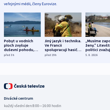
veřejnými médii, členy Eurovize.
Pobyt u vodních
Jiný jazyk i technika.
„Musíme zapo
ploch zvyšuje
Ve Francii
ženy.“ Litevšt
duševní pohodu,
spolupracují hasiči z
politici zvažuj
ukázala
různých zemí
dohodu o
před 3
h
před 19
h
5. 8. 2026
mezinárodní studie
demografii
Divácké centrum
každý všední den:
8:00—16:00 hodin