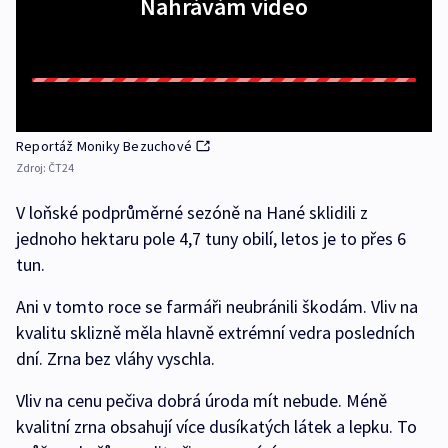
Nahrávám video
Reportáž Moniky Bezuchové
Zdroj:
ČT24
V loňské podprůměrné sezóně na Hané sklidili z
jednoho hektaru pole 4,7 tuny obilí, letos je to přes 6
tun.
Ani v tomto roce se farmáři neubránili škodám. Vliv na
kvalitu sklizně měla hlavně extrémní vedra posledních
dní. Zrna bez vláhy vyschla.
Vliv na cenu pečiva dobrá úroda mít nebude. Méně
kvalitní zrna obsahují více dusíkatých látek a lepku. To